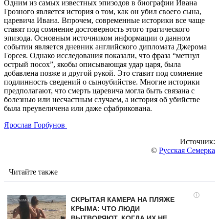
Одним из самых известных эпизодов в биографии Ивана
Грозного является история о том, как он убил своего сына,
царевича Ивана. Впрочем, современные историки все чаще
ставят под сомнение достоверность этого трагического
эпизода. Основным источником информации о данном
событии является дневник английского дипломата Джерома
Горсея. Однако исследования показали, что фраза “метнул
острый посох”, якобы описывающая удар царя, была
добавлена позже и другой рукой. Это ставит под сомнение
подлинность сведений о сыноубийстве. Многие историки
предполагают, что смерть царевича могла быть связана с
болезнью или несчастным случаем, а история об убийстве
была преувеличена или даже сфабрикована.
Ярослав Горбунов
Источник:
©
Русская Семерка
Читайте также
i
СКРЫТАЯ КАМЕРА НА ПЛЯЖЕ
КРЫМА: ЧТО ЛЮДИ
ВЫТВОРЯЮТ, КОГДА ИХ НЕ