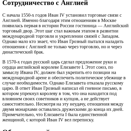
Сотрудничество с Англией
С начала 1550-х годов Иван IV установил торговые связи с
Англией. Именно благодаря этим отношениям в Москве
появилась первая в истории России гостиница — Английский
торговый двор. Этот шаг стал важным этапом в развитии
международной торговли и укреплении связей с Западом.
Однако мало кто знает, что Иван Грозный пытался наладить
отношения с Англией не только через торговлю, но и через
династический брак.
В 1570-х годах русский царь сделал предложение руки и
сердца английской королеве Елизавете I. Этот союз, по
замыслу Ивана IV, должен был укрепить его позиции на
международной арене и обеспечить политическое убежище в
случае необходимости. Однако Елизавета отказала русскому
царю. В ответ Иван Грозный написал ей гневное письмо, в
котором упрекнул королеву в том, что она находится под
влиянием своих советников и купцов, а не действует
самостоятельно. Несмотря на эту неудачу, отношения между
двумя монархами оставались дружескими до конца их дней.
Примечательно, что Елизавета I была единственной
женщиной, с которой Иван IV вел переписку.