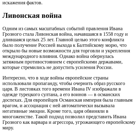
искажения фактов.
Ливонская война
Одним из самых масштабных событий правления Ивана
Грозного стала Ливонская война, начавшаяся в 1558 году и
длившаяся целых 25 лет. Главной целью этого конфликта
было получение Россией выхода к Балтийскому морю, что
открыло бы новые возможности для торговли и укрепления
международного влияния. Однако война обернулась
затяжным противостоянием с европейскими державами,
которые стремились не допустить усиления России.
Интересно, что в ходе войны европейские страны
использовали пропаганду, чтобы очернить образ русского
царя. В листовках того времени Ивана IV изображали в
одежде турецкого султана, а его воинов — в османских
доспехах. Для европейцев Османская империя была главным
врагом, и ассоциация с ней автоматически вызывала
негативные эмоции. Кроме того, царя обвиняли в
многоженстве. Такой подход позволил представить Ивана
Грозного как варвара и агрессора, угрожающего европейскому
миру.