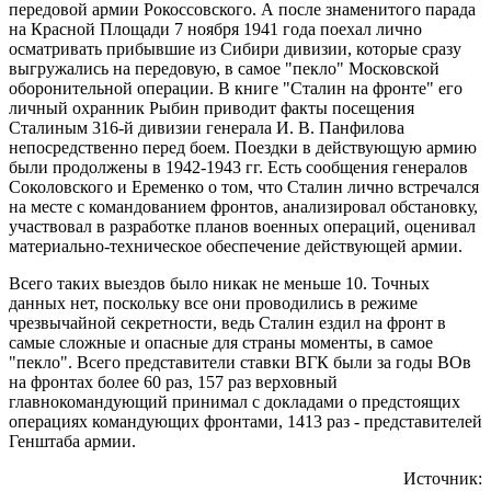
передовой армии Рокоссовского. А после знаменитого парада
на Красной Площади 7 ноября 1941 года поехал лично
осматривать прибывшие из Сибири дивизии, которые сразу
выгружались на передовую, в самое "пекло" Московской
оборонительной операции. В книге "Сталин на фронте" его
личный охранник Рыбин приводит факты посещения
Сталиным 316-й дивизии генерала И. В. Панфилова
непосредственно перед боем. Поездки в действующую армию
были продолжены в 1942-1943 гг. Есть сообщения генералов
Соколовского и Еременко о том, что Сталин лично встречался
на месте с командованием фронтов, анализировал обстановку,
участвовал в разработке планов военных операций, оценивал
материально-техническое обеспечение действующей армии.
Всего таких выездов было никак не меньше 10. Точных
данных нет, поскольку все они проводились в режиме
чрезвычайной секретности, ведь Сталин ездил на фронт в
самые сложные и опасные для страны моменты, в самое
"пекло". Всего представители ставки ВГК были за годы ВОв
на фронтах более 60 раз, 157 раз верховный
главнокомандующий принимал с докладами о предстоящих
операциях командующих фронтами, 1413 раз - представителей
Генштаба армии.
Источник: