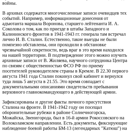
войны.
В архивах содержатся многочисленные записи очевидцев тех
событий. Например, информационные донесения от
адъютанта маршала Воронова, старшего лейтенанта И. А.
Соколова о том, как по приезде в штабы Западного и
Калининского фронтов в 1941-1943 гг. генерала там встречал
лично И. В. Сталин. Естественно, такие выезды не были
помпезно обставлены, они проходили в обстановке
чрезвычайной секретности, ведь враг в это время находился
на нашей территории. В подтверждение этого можно изучить
архивные записи от В. Жиляева, научного сотрудника Центра
по связям с общественностью ФСО РФ по приему
посетителей руководителем страны в Кремле. В 22.30 первого
августа 1941 года Сталин покинул свой кабинет и вернулся
туда лишь 5 августа в 21.55. Это время совпадает с
документальными описаниями свидетельств пребывания
верховного главнокомандующего в действующей армии.
Зафиксированы и другие факты личного присутствия
Сталина на фронте. В 1941-1942 году он посещал
оборонительные рубежи в районе Солнечногорска,
Можайска, Звенигорода, был в 16-й армии Рокоссовского на
Волоколамском направлении. Есть документы, фиксирующие
наблюдение боевой работы БМ-13 (легендарных "Катюш") на