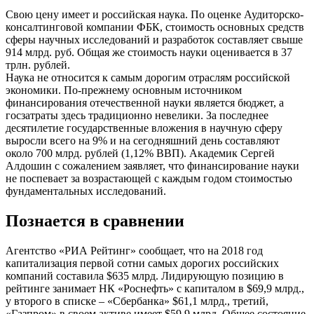
Свою цену имеет и российская наука. По оценке Аудиторско-
консалтинговой компании ФБК, стоимость основных средств
сферы научных исследований и разработок составляет свыше
914 млрд. руб. Общая же стоимость науки оценивается в 37
трлн. рублей.
Наука не относится к самым дорогим отраслям российской
экономики. По-прежнему основным источником
финансирования отечественной науки является бюджет, а
госзатраты здесь традиционно невелики. За последнее
десятилетие государственные вложения в научную сферу
выросли всего на 9% и на сегодняшний день составляют
около 700 млрд. рублей (1,12% ВВП). Академик Сергей
Алдошин с сожалением заявляет, что финансирование науки
не поспевает за возрастающей с каждым годом стоимостью
фундаментальных исследований.
Познается в сравнении
Агентство «РИА Рейтинг» сообщает, что на 2018 год
капитализация первой сотни самых дорогих российских
компаний составила $635 млрд. Лидирующую позицию в
рейтинге занимает НК «Роснефть» с капиталом в $69,9 млрд.,
у второго в списке – «Сбербанка» $61,1 млрд., третий,
«Газпром» в своем активе имеет $59,9 млрд. Общее состояние