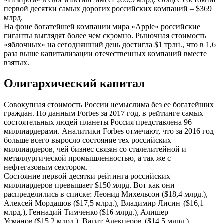
первой десятки самых дорогих российских компаний – $369
млрд.
На фоне богатейшей компании мира «Apple» российские
гиганты выглядят более чем скромно. Рыночная стоимость
«яблочных» на сегодняшний день достигла $1 трлн., что в 1,6
раза выше капитализации отечественных компаний вместе
взятых.
Олигархический капитал
Совокупная стоимость России немыслима без ее богатейших
граждан. По данным Forbes за 2017 год, в рейтинге самых
состоятельных людей планеты Россия представлена 96
миллиардерами. Аналитики Forbes отмечают, что за 2016 год
больше всего выросло состояние тех российских
миллиардеров, чей бизнес связан со сталелитейной и
металлургической промышленностью, а так же с
нефтегазовым сектором.
Состояние первой десятки рейтинга российских
миллиардеров превышает $150 млрд. Вот как они
распределились в списке: Леонид Михельсон ($18,4 млрд.),
Алексей Мордашов ($17,5 млрд.), Владимир Лисин ($16,1
млрд.), Геннадий Тимченко ($16 млрд.), Алишер
Усманов ($15,2 млрд.), Вагит Алекперов ($14,5 млрд.),