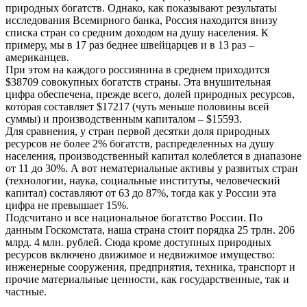
природных богатств. Однако, как показывают результаты
исследования Всемирного банка, Россия находится внизу
списка стран со средним доходом на душу населения. К
примеру, мы в 17 раз беднее швейцарцев и в 13 раз –
американцев.
При этом на каждого россиянина в среднем приходится
$38709 совокупных богатств страны. Эта внушительная
цифра обеспечена, прежде всего, долей природных ресурсов,
которая составляет $17217 (чуть меньше половины всей
суммы) и производственным капиталом – $15593.
Для сравнения, у стран первой десятки доля природных
ресурсов не более 2% богатств, распределенных на душу
населения, производственный капитал колеблется в диапазоне
от 11 до 30%. А вот нематериальные активы у развитых стран
(технологии, наука, социальные институты, человеческий
капитал) составляют от 63 до 87%, тогда как у России эта
цифра не превышает 15%.
Подсчитано и все национальное богатство России. По
данным Госкомстата, наша страна стоит порядка 25 трлн. 206
млрд. 4 млн. рублей. Сюда кроме доступных природных
ресурсов включено движимое и недвижимое имущество:
инженерные сооружения, предприятия, техника, транспорт и
прочие материальные ценности, как государственные, так и
частные.