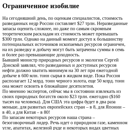
Ограниченное изобилие
На сегодняшний день, по оценкам специалистов, стоимость
разведанных недр России составляет $27 трлн. Неразведанные
запасы оценить сложнее, но даже по самым скромным
теоретическим раскладам их стоимость может превышать
$300 трлн. Однако на данный момент доступ к большинству
потенциальных источников ископаемых ресурсов ограничен,
на их разведку и добычу могут быть затрачены суммы в семь
и более раз превышающие доходность.
Бывший министр природных ресурсов и экологии Сергей
Донской заявлял, что разведанных и доступных ресурсов
нефти должно хватить минимум на 30 лет при ежегодной
добыче в 600 млн. тонн сырья в жидком виде. Пока Россия
располагает 12 млрд. тонн черного золота, еще 50 млрд. тонн
она может освоить в ближайшие десятилетия.
По мнению экспертов, сейчас мы в состоянии извлекать из
своих природных богатств около $23 трлн. ежегодно ($160
тысяч на человека). Для США эта цифра будет в два раза
меньше, для развитых европейских стран – в 8, для Японии –
в 40, а для Китая – в 80!
По запасам некоторых ресурсов наша страна –
безоговорочный лидер. Речь идет о природном газе, каменном
угле, апатитах, железной руде и некоторых видах цветных