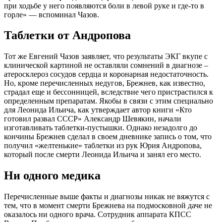
при ходьбе у него появляются боли в левой руке и где-то в
горле» — вспоминал Чазов.
Таблетки от Андропова
Тот же Евгений Чазов заявляет, что результаты ЭКГ вкупе с
клинической картиной не оставляли сомнений в диагнозе –
атеросклероз сосудов сердца и коронарная недостаточность.
Но, кроме перечисленных недугов, Брежнев, как известно,
страдал еще и бессонницей, вследствие чего пристрастился к
определенным препаратам. Якобы в связи с этим специально
для Леонида Ильича, как утверждает автор книги «Кто
готовил развал СССР» Александр Шевякин, начали
изготавливать таблетки-пустышки. Однако незадолго до
кончины Брежнев сделал в своем дневнике запись о том, что
получил «желтенькие» таблетки из рук Юрия Андропова,
который после смерти Леонида Ильича и занял его место.
Ни одного медика
Перечисленные выше факты и диагнозы никак не вяжутся с
тем, что в момент смерти Брежнева на подмосковной даче не
оказалось ни одного врача. Сотрудник аппарата КПСС