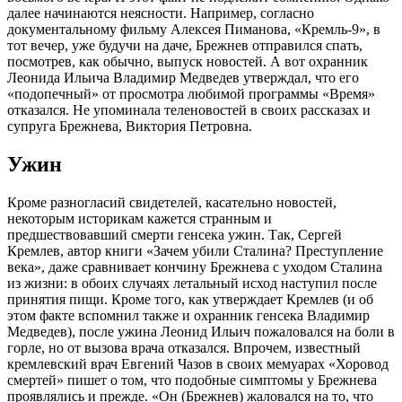
далее начинаются неясности. Например, согласно
документальному фильму Алексея Пиманова, «Кремль-9», в
тот вечер, уже будучи на даче, Брежнев отправился спать,
посмотрев, как обычно, выпуск новостей. А вот охранник
Леонида Ильича Владимир Медведев утверждал, что его
«подопечный» от просмотра любимой программы «Время»
отказался. Не упоминала теленовостей в своих рассказах и
супруга Брежнева, Виктория Петровна.
Ужин
Кроме разногласий свидетелей, касательно новостей,
некоторым историкам кажется странным и
предшествовавший смерти генсека ужин. Так, Сергей
Кремлев, автор книги «Зачем убили Сталина? Преступление
века», даже сравнивает кончину Брежнева с уходом Сталина
из жизни: в обоих случаях летальный исход наступил после
принятия пищи. Кроме того, как утверждает Кремлев (и об
этом факте вспомнил также и охранник генсека Владимир
Медведев), после ужина Леонид Ильич пожаловался на боли в
горле, но от вызова врача отказался. Впрочем, известный
кремлевский врач Евгений Чазов в своих мемуарах «Хоровод
смертей» пишет о том, что подобные симптомы у Брежнева
проявлялись и прежде. «Он (Брежнев) жаловался на то, что