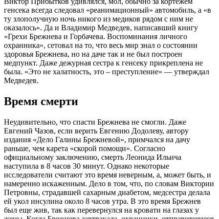
Виктор Прибытков удивлялся, мол, обычно за кортежем
генсека всегда следовал «реанимационный» автомобиль, а «в
ту злополучную ночь никого из медиков рядом с ним не
оказалось». Да и Владимир Медведев, написавший книгу
«Грехи Брежнева и Горбачева. Воспоминания личного
охранника», сетовал на то, что весь мир знал о состоянии
здоровья Брежнева, но на даче так и не был построен
медпункт. Даже дежурная сестра к генсеку прикреплена не
была. «Это не халатность, это – преступление» — утверждал
Медведев.
Время смерти
Неудивительно, что спасти Брежнева не смогли. Даже
Евгений Чазов, если верить Евгению Додолеву, автору
издания «Дело Галины Брежневой», примчался на дачу
раньше, чем карета «скорой помощи». Согласно
официальному заключению, смерть Леонида Ильича
наступила в 8 часов 30 минут. Однако некоторые
исследователи считают это время неверным, а, может быть, и
намеренно искаженным. Дело в том, что, по словам Виктории
Петровны, страдавшей сахарным диабетом, медсестра делала
ей укол инсулина около 8 часов утра. В это время Брежнев
был еще жив, так как перевернулся на кровати на глазах у
жены. Когда Брежнева завтракала, охранники, отправившиеся