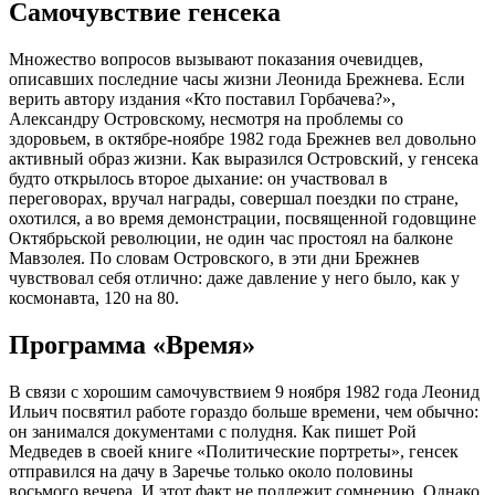
Самочувствие генсека
Множество вопросов вызывают показания очевидцев,
описавших последние часы жизни Леонида Брежнева. Если
верить автору издания «Кто поставил Горбачева?»,
Александру Островскому, несмотря на проблемы со
здоровьем, в октябре-ноябре 1982 года Брежнев вел довольно
активный образ жизни. Как выразился Островский, у генсека
будто открылось второе дыхание: он участвовал в
переговорах, вручал награды, совершал поездки по стране,
охотился, а во время демонстрации, посвященной годовщине
Октябрьской революции, не один час простоял на балконе
Мавзолея. По словам Островского, в эти дни Брежнев
чувствовал себя отлично: даже давление у него было, как у
космонавта, 120 на 80.
Программа «Время»
В связи с хорошим самочувствием 9 ноября 1982 года Леонид
Ильич посвятил работе гораздо больше времени, чем обычно:
он занимался документами с полудня. Как пишет Рой
Медведев в своей книге «Политические портреты», генсек
отправился на дачу в Заречье только около половины
восьмого вечера. И этот факт не подлежит сомнению. Однако