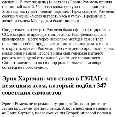
сделать». В этот же день (14 октября) Эрвин Роммель принял
цианистый калий. Через несколько секунд после принятия
этого яда наступает полный паралич. Перед смертью Роммель
сообщил жене: «Через четверть часа я умру». Прощание с
женой и сыном Манфредом было тяжелым.
Свидетельство о смерти Роммеля было сфальсифицировано
СС, а вскрытие проводить запретили. Тело фельдмаршала
кремировали. Всего через несколько месяцев сам Гитлер
покончил с собой, продолжая до самого конца делать то, за
что критиковал его Роммель – бессмысленно проливать кровь
миллионов немцев. После войны сын генерала пытался
развить легенду об отце как об участнике германского
Сопротивления, но до сих пор роль Роммеля в заговоре
остается не проясненной.
Эрих Хартман: что стало в ГУЛАГе с
немецким асом, который подбил 347
советских самолетов
Эрвин Ромель не пережил внутрипартийных интриг и не
застал крушение Третьего рейха. А вот известный немецкий
ас Эрих Хартман, после окончания Второй мировой попал в