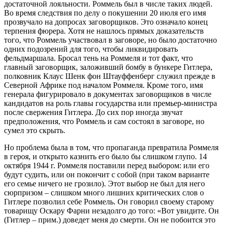
достаточной лояльности. Роммель был в числе таких людей.
Во время следствия по делу о покушении 20 июля его имя
прозвучало на допросах заговорщиков. Это означало конец
терпения фюрера. Хотя не нашлось прямых доказательств
того, что Роммель участвовал в заговоре, но было достаточно
одних подозрений для того, чтобы ликвидировать
фельдмаршала. Бросал тень на Роммеля и тот факт, что
главный заговорщик, заложивший бомбу в бункере Гитлера,
полковник Клаус Шенк фон Штауффенберг служил прежде в
Северной Африке под началом Роммеля. Кроме того, имя
генерала фигурировало в документах заговорщиков в числе
кандидатов на роль главы государства или премьер-министра
после свержения Гитлера. До сих пор иногда звучат
предположения, что Роммель и сам состоял в заговоре, но
сумел это скрыть.
Но проблема была в том, что пропаганда превратила Роммеля
в героя, и открыто казнить его было бы слишком глупо. 14
октября 1944 г. Роммеля поставили перед выбором: или его
будут судить, или он покончит с собой (при таком варианте
его семье ничего не грозило). Этот выбор не был для него
сюрпризом – слишком много лишних критических слов о
Гитлере позволил себе Роммель. Он говорил своему старому
товарищу Оскару Фарни незадолго до того: «Вот увидите. Он
(Гитлер – прим.) доведет меня до смерти. Он не побоится это