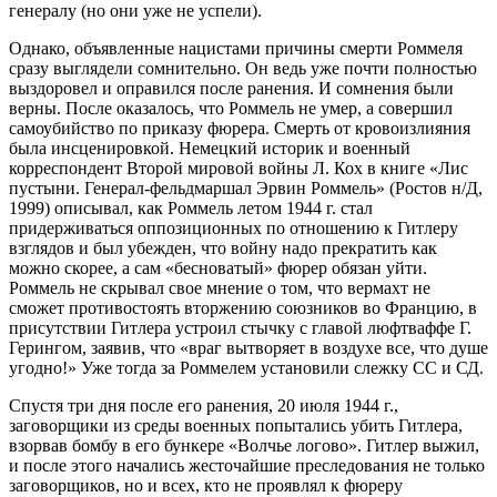
генералу (но они уже не успели).
Однако, объявленные нацистами причины смерти Роммеля
сразу выглядели сомнительно. Он ведь уже почти полностью
выздоровел и оправился после ранения. И сомнения были
верны. После оказалось, что Роммель не умер, а совершил
самоубийство по приказу фюрера. Смерть от кровоизлияния
была инсценировкой. Немецкий историк и военный
корреспондент Второй мировой войны Л. Кох в книге «Лис
пустыни. Генерал-фельдмаршал Эрвин Роммель» (Ростов н/Д,
1999) описывал, как Роммель летом 1944 г. стал
придерживаться оппозиционных по отношению к Гитлеру
взглядов и был убежден, что войну надо прекратить как
можно скорее, а сам «бесноватый» фюрер обязан уйти.
Роммель не скрывал свое мнение о том, что вермахт не
сможет противостоять вторжению союзников во Францию, в
присутствии Гитлера устроил стычку с главой люфтваффе Г.
Герингом, заявив, что «враг вытворяет в воздухе все, что душе
угодно!» Уже тогда за Роммелем установили слежку СС и СД.
Спустя три дня после его ранения, 20 июля 1944 г.,
заговорщики из среды военных попытались убить Гитлера,
взорвав бомбу в его бункере «Волчье логово». Гитлер выжил,
и после этого начались жесточайшие преследования не только
заговорщиков, но и всех, кто не проявлял к фюреру