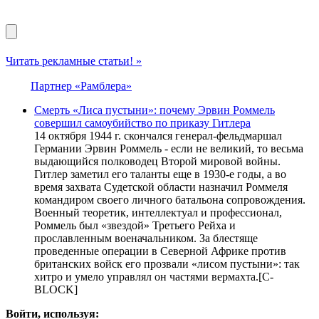
Читать рекламные статьи! »
Партнер «Рамблера»
Смерть «Лиса пустыни»: почему Эрвин Роммель
совершил самоубийство по приказу Гитлера
14 октября 1944 г. скончался генерал-фельдмаршал
Германии Эрвин Роммель - если не великий, то весьма
выдающийся полководец Второй мировой войны.
Гитлер заметил его таланты еще в 1930-е годы, а во
время захвата Судетской области назначил Роммеля
командиром своего личного батальона сопровождения.
Военный теоретик, интеллектуал и профессионал,
Роммель был «звездой» Третьего Рейха и
прославленным военачальником. За блестяще
проведенные операции в Северной Африке против
британских войск его прозвали «лисом пустыни»: так
хитро и умело управлял он частями вермахта.[С-
BLOCK]
Войти, используя: