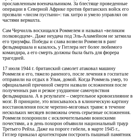
прославленным военачальником. За блестяще проведенные
операции в Северной Африке против британских войск его
прозвали «лисом пустыни»: так хитро и умело управлял он
частями вермахта.
Сам Черчилль восхищался Роммелем и называл «великим
полководцем». Даже неудача под Эль-Аламейном не затмила
его триумфы. Победы и слава возвели Роммеля в ранг
фельдмаршала и казалось, у Гитлера нет более любимого
командира, а его смерть должны была быть для фюрера
трагедией.
17 июля 1944 г. британский самолет атаковал машину
Роммеля и его, тяжело раненого, после лечения в госпитале
отправили на отдых в Ульм, домой. Когда Роммель умер, то
официальной причиной смерти назвали осложнения после
полученных ран и резкое ухудшение самочувствия
фельдмаршала. А в результате – смертельное кровоизлияние в
мозг. В принципе, это вписывалось в клиническую картину
восстановления после черепно-мозговых травм: в течение
нескольких месяцев возможны очень серьезные осложнения.
Роммеля похоронили с исключительными воинскими
почестями, а в день похорон объявили национальный траур
Третьего Рейха. Даже на пороге гибели, в марте 1945 г.,
Гитлер приказал архитекторам построить пышный памятник