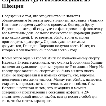
Швеции
Подозрения о том, что это убийство не является
обыкновенным бытовым преступлением, закрались у близких
Инги еще во время судебного процесса. Благодаря брату
Ворониной, который скрупулезно фиксировал на фотопленку
все материалы дела, большое количество информации дошло
и до наших дней. В то время за убийство легко могли
приговорить к расстрелу. Однако, судя по снимкам
документов, Геннадий Воронин получил всего 10 лет, из
которых в заключении он пробыл всего 2 года.
Кроме этого одна из коллег Инги по конькобежному спорту
Надежда Титова вспоминала, что суд над Ворониным больше
напоминал судилище, причем, судили не Геннадия, а Ингу. На
голову прославленной спортсменки было вылито много
грязи: ее подозревали и в изменах супругу, что, впрочем,
подтвердить все же не удалось. Между тем убийцу, напротив,
старались оправдать всеми возможными способами. Сам
Воронин настаивал на том, что находился в момент
совершения преступления в состоянии аффекта, а 20-
тисантиметровый нож он, якобы, всегда носил с собой для
того, чтобы точить карандаши.