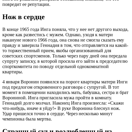
повредит ее репутации.
Нож в сердце
В конце 1965 года Инга поняла, что у нее нет другого выхода,
кроме как развестись с мужем. Однако, уходя к матери
накануне нового 1966 года, она снова не смогла сказать ему
правду и заверила Геннадия в том, что отправляется на какой-
то торжественный прием, якобы организованный для
советских спортсменов. Только через пару дней она передала
супругу записку, в которой просила его зайти к председателю
спорткомитета по поводу отдельной однокомнатной
квартиры.
4 января Воронин появился на пороге квартиры матери Инги
под предлогом откровенного разговора с супругой. В тот
момент в помещении находились мать, бабушка, сестра и брат
Ворониной. Инга пригласила мужа пройти в комнату.
Геннадий долго молчал. Наконец Инга произнесла: «Скажи
что-нибудь, иначе я уйду!» В руке Воронина блеснул нож.
Удар пришелся точно в сердце. Через несколько минут
чемпионка была мертва.
Странный суд и возлюбленный из