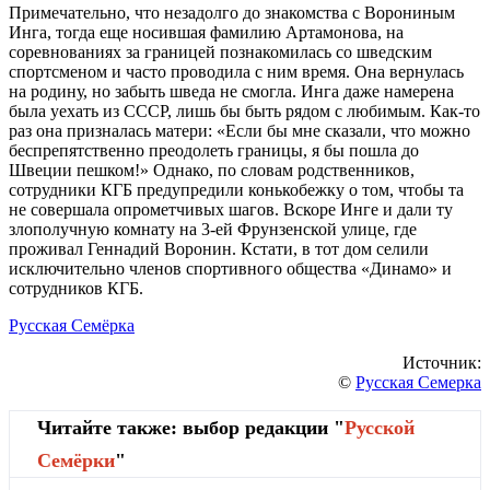
Примечательно, что незадолго до знакомства с Ворониным
Инга, тогда еще носившая фамилию Артамонова, на
соревнованиях за границей познакомилась со шведским
спортсменом и часто проводила с ним время. Она вернулась
на родину, но забыть шведа не смогла. Инга даже намерена
была уехать из СССР, лишь бы быть рядом с любимым. Как-то
раз она призналась матери: «Если бы мне сказали, что можно
беспрепятственно преодолеть границы, я бы пошла до
Швеции пешком!» Однако, по словам родственников,
сотрудники КГБ предупредили конькобежку о том, чтобы та
не совершала опрометчивых шагов. Вскоре Инге и дали ту
злополучную комнату на 3-ей Фрунзенской улице, где
проживал Геннадий Воронин. Кстати, в тот дом селили
исключительно членов спортивного общества «Динамо» и
сотрудников КГБ.
Русская Семёрка
Источник:
©
Русская Семерка
Читайте также: выбор редакции "
Русской
Cемёрки
"