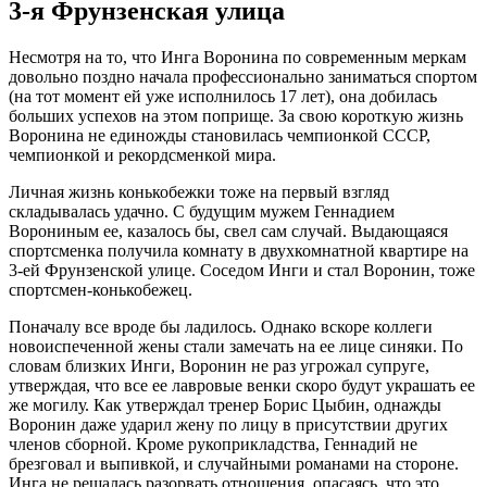
3-я Фрунзенская улица
Несмотря на то, что Инга Воронина по современным меркам
довольно поздно начала профессионально заниматься спортом
(на тот момент ей уже исполнилось 17 лет), она добилась
больших успехов на этом поприще. За свою короткую жизнь
Воронина не единожды становилась чемпионкой СССР,
чемпионкой и рекордсменкой мира.
Личная жизнь конькобежки тоже на первый взгляд
складывалась удачно. С будущим мужем Геннадием
Ворониным ее, казалось бы, свел сам случай. Выдающаяся
спортсменка получила комнату в двухкомнатной квартире на
3-ей Фрунзенской улице. Соседом Инги и стал Воронин, тоже
спортсмен-конькобежец.
Поначалу все вроде бы ладилось. Однако вскоре коллеги
новоиспеченной жены стали замечать на ее лице синяки. По
словам близких Инги, Воронин не раз угрожал супруге,
утверждая, что все ее лавровые венки скоро будут украшать ее
же могилу. Как утверждал тренер Борис Цыбин, однажды
Воронин даже ударил жену по лицу в присутствии других
членов сборной. Кроме рукоприкладства, Геннадий не
брезговал и выпивкой, и случайными романами на стороне.
Инга не решалась разорвать отношения, опасаясь, что это