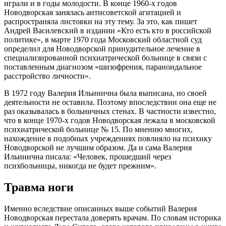
играли и в годы молодости. В конце 1960-х годов
Новодворская занялась антисоветской агитацией и
распространяла листовки на эту тему. За это, как пишет
Андрей Василевский в издании «Кто есть кто в российской
политике», в марте 1970 года Московский областной суд
определил для Новодворской принудительное лечение в
специализированной психиатрической больнице в связи с
поставленным диагнозом «шизофрения, параноидальное
расстройство личности».
В 1972 году Валерия Ильинична была выписана, но своей
деятельности не оставила. Поэтому впоследствии она еще не
раз оказывалась в больничных стенах. В частности известно,
что в конце 1970-х годов Новодворская лежала в московской
психиатрической больнице № 15. По мнению многих,
нахождение в подобных учреждениях повлияло на психику
Новодворской не лучшим образом. Да и сама Валерия
Ильинична писала: «Человек, прошедший через
психбольницы, никогда не будет прежним».
Травма ноги
Именно вследствие описанных выше событий Валерия
Новодворская перестала доверять врачам. По словам историка