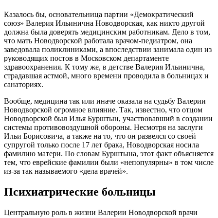
Казалось бы, основательница партии «Демократический
союз» Валерия Ильинична Новодворская, как никто другой
должна была доверять медицинским работникам. Дело в том,
что мать Новодворской работала врачом-педиатром, она
заведовала поликлиниками, а впоследствии занимала один из
руководящих постов в Московском департаменте
здравоохранения. К тому же, в детстве Валерия Ильинична,
страдавшая астмой, много времени проводила в больницах и
санаториях.
Вообще, медицина так или иначе оказала на судьбу Валерии
Новодворской огромное влияние. Так, известно, что отцом
Новодворской был Илья Бурштын, участвовавший в создании
системы противовоздушной обороны. Несмотря на заслуги
Ильи Борисовича, а также на то, что он развелся со своей
супругой только после 17 лет брака, Новодворская носила
фамилию матери. По словам Бурштына, этот факт объясняется
тем, что еврейские фамилии были «непопулярны» в том числе
из-за так называемого «дела врачей».
Психиатрические больницы
Центральную роль в жизни Валерии Новодворской врачи