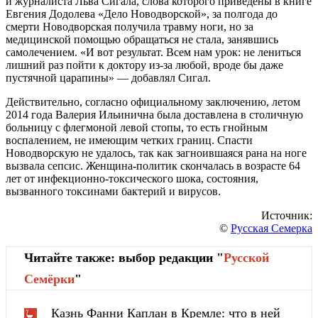
и журналиста Льва Сигала, слова которого приведены в книге
Евгения Додолева «Дело Новодворской», за полгода до
смерти Новодворская получила травму ноги, но за
медицинской помощью обращаться не стала, занявшись
самолечением. «И вот результат. Всем нам урок: не лениться
лишний раз пойти к доктору из-за любой, вроде бы даже
пустячной царапины» — добавлял Сигал.
Действительно, согласно официальному заключению, летом
2014 года Валерия Ильинична была доставлена в столичную
больницу с флегмоной левой стопы, то есть гнойным
воспалением, не имеющим четких границ. Спасти
Новодворскую не удалось, так как загноившаяся рана на ноге
вызвала сепсис. Женщина-политик скончалась в возрасте 64
лет от инфекционно-токсического шока, состояния,
вызванного токсинами бактерий и вирусов.
Источник:
©
Русская Семерка
Читайте также: выбор редакции "
Русской
Cемёрки
"
Казнь Фанни Каплан в Кремле: что в ней