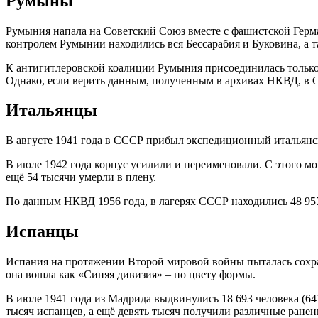
Румыны
Румыния напала на Советский Союз вместе с фашистской Герма
контролем Румынии находились вся Бессарабия и Буковина, а т
К антигитлеровской коалиции Румыния присоединилась только 
Однако, если верить данным, полученным в архивах НКВД, в С
Итальянцы
В августе 1941 года в СССР прибыл экспедиционный итальянски
В июле 1942 года корпус усилили и переименовали. С этого мом
ещё 54 тысячи умерли в плену.
По данным НКВД 1956 года, в лагерях СССР находились 48 957
Испанцы
Испания на протяжении Второй мировой войны пыталась сохран
она вошла как «Синяя дивизия» – по цвету формы.
В июле 1941 года из Мадрида выдвинулись 18 693 человека (64
тысяч испанцев, а ещё девять тысяч получили различные ранени