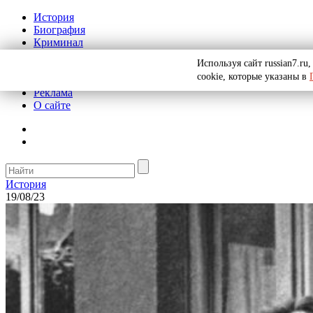
История
Биография
Криминал
СССР
Используя сайт russian7.r
Тайны
cookie, которые указаны в
Рекомендации
Реклама
О сайте
История
19/08/23