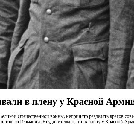
вали в плену у Красной Арми
еликой Отечественной войны, непринято разделять врагов сов
не только Германии. Неудивительно, что в плену у Красной Арм