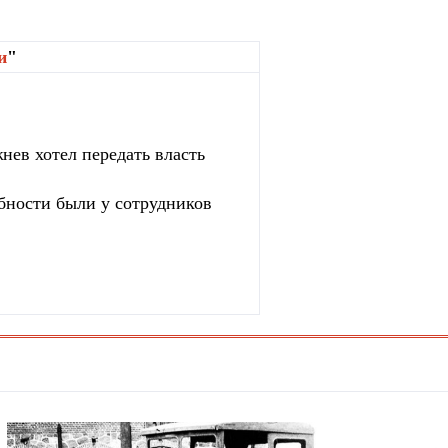
и
"
нев хотел передать власть
бности были у сотрудников