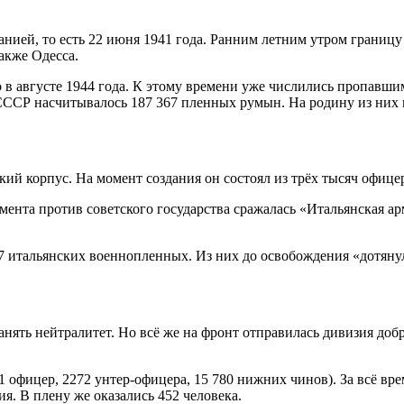
нией, то есть 22 июня 1941 года. Ранним летним утром границ
акже Одесса.
в августе 1944 года. К этому времени уже числились пропавши
ССР насчитывалось 187 367 пленных румын. На родину из них в
й корпус. На момент создания он состоял из трёх тысяч офицер
ента против советского государства сражалась «Итальянская арм
 итальянских военнопленных. Из них до освобождения «дотянул
ять нейтралитет. Но всё же на фронт отправилась дивизия доб
1 офицер, 2272 унтер-офицера, 15 780 нижних чинов). За всё в
я. В плену же оказались 452 человека.