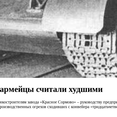
ноармейцы считали худшими
танкостроителям завода «Красное Сормово» – руководству предп
роизводственных огрехов сходивших с конвейера «тридцатьчетв