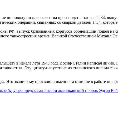
ие по поводу низкого качества производства танков Т-34, выпу
гических операций, связанных со сваркой деталей Т-34, которы
оны РФ, выпуск бракованных корпусов бронемашин пошел на спа
венного танкостроения времен Великой Отечественной Михаил Сви
лышеву в начале лета 1943 года Иосиф Сталин написал лично. 
ши танкисты». Эту цитату-напутствие из сталинского письма та
уда. Это звание ему присвоили именно за отличие в работе по 
акое будущее предсказал России американский пророк Эдгар Кей