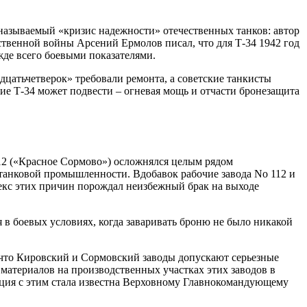
азываемый «кризис надежности» отечественных танков: автор
твенной войны Арсений Ермолов писал, что для Т-34 1942 год
жде всего боевыми показателями.
дцатьчетверок» требовали ремонта, а советские танкисты
ние Т-34 может подвести – огневая мощь и отчасти бронезащита
112 («Красное Сормово») осложнялся целым рядом
 танковой промышленности. Вдобавок рабочие завода No 112 и
лекс этих причин порождал неизбежный брак на выходе
 в боевых условиях, когда заваривать броню не было никакой
, что Кировский и Сормовский заводы допускают серьезные
 материалов на производственных участках этих заводов в
уация с этим стала известна Верховному Главнокомандующему