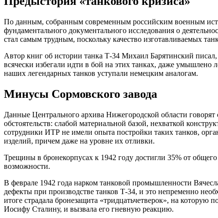
Предыстория «танкового кризиса»
По данным, собранным современным российским военным исто
фундаментального документального исследования о деятельно
стал самым трудным, поскольку качество изготавливаемых танк
Автор книг об истории танка Т-34 Михаил Барятинский писал,
всячески избегали идти в бой на этих танках, даже умышлено л
наших легендарных танков уступали немецким аналогам.
Минусы Сормовского завода
Данные Центрального архива Нижегородской области говорят о
обстоятельств: слабой материальной базой, нехваткой констр
сотрудники ИТР не имели опыта постройки таких танков, орга
изделий, причем даже на уровне их отливки.
Трещины в бронекорпусах к 1942 году достигли 35% от общего 
возможности.
В феврале 1942 года нарком танковой промышленности Вячесла
дефекты при производстве танков Т-34, и это непременно необ
итоге страдала бронезащита «тридцатьчетверок», на которую 
Иосифу Сталину, и вызвала его гневную реакцию.