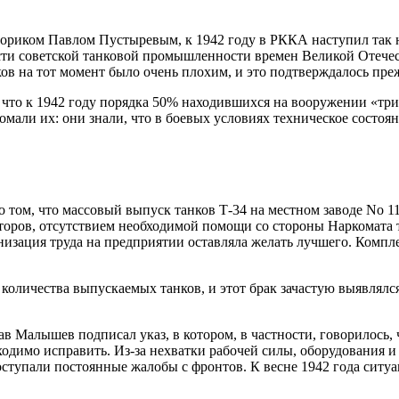
риком Павлом Пустыревым, к 1942 году в РККА наступил так н
сти советской танковой промышленности времен Великой Отечес
ов на тот момент было очень плохим, и это подтверждалось пре
 что к 1942 году порядка 50% находившихся на вооружении «три
омали их: они знали, что в боевых условиях техническое состоя
 том, что массовый выпуск танков Т-34 на местном заводе No 
укторов, отсутствием необходимой помощи со стороны Наркомата
низация труда на предприятии оставляла желать лучшего. Комп
количества выпускаемых танков, и этот брак зачастую выявлялся
в Малышев подписал указ, в котором, в частности, говорилось
ходимо исправить. Из-за нехватки рабочей силы, оборудования и
поступали постоянные жалобы с фронтов. К весне 1942 года сит