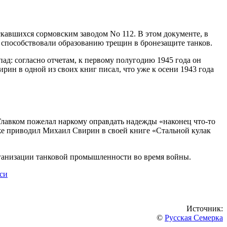
скавшихся сормовским заводом No 112. В этом документе, в
е способствовали образованию трещин в бронезащите танков.
д: согласно отчетам, к первому полугодию 1945 года он
рин в одной из своих книг писал, что уже к осени 1943 года
Главком пожелал наркому оправдать надежды «наконец что-то
кже приводил Михаил Свирин в своей книге «Стальной кулак
организации танковой промышленности во время войны.
си
Источник:
©
Русская Семерка