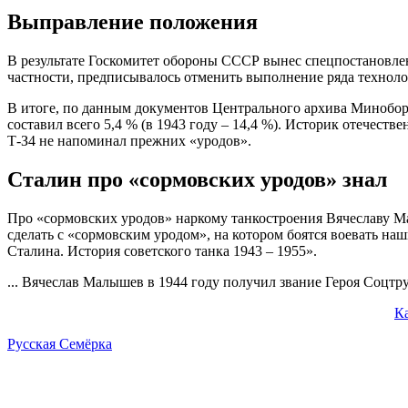
Выправление положения
В результате Госкомитет обороны СССР вынес спецпостановлен
частности, предписывалось отменить выполнение ряда техноло
В итоге, по данным документов Центрального архива Минобор
составил всего 5,4 % (в 1943 году – 14,4 %). Историк отечест
Т-З4 не напоминал прежних «уродов».
Сталин про «сормовских уродов» знал
Про «сормовских уродов» наркому танкостроения Вячеславу Ма
сделать с «сормовским уродом», на котором боятся воевать на
Сталина. История советского танка 1943 – 1955».
... Вячеслав Малышев в 1944 году получил звание Героя Соцтр
К
Русская Семёрка