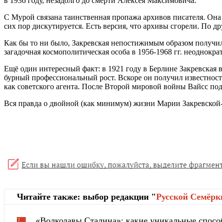
в 1936 году, незадолго до смерти Алексея Максимовича.
С Мурой связана таинственная пропажа архивов писателя. Она
сих пор дискутируется. Есть версия, что архивы сгорели. По
Как бы то ни было, Закревская непостижимым образом получил
загадочная космополитическая особа в 1956-1968 гг. неоднокр
Ещё один интересный факт: в 1921 году в Берлине Закревская 
бурный профессиональный рост. Вскоре он получил известность
как советского агента. После Второй мировой войны Вайсс п
Вся правда о двойной (как минимум) жизни Марии Закревской-
Читайте также: выбор редакции "
Русской Cемёрк
«Волкодавы Сталина»: какие уникальные спосо