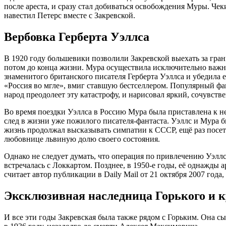
после ареста, и сразу стал добиваться освобождения Муры. Чек
навестил Петерс вместе с Закревской.
Вербовка Герберта Уэллса
В 1920 году большевики позволили Закревской выехать за гр
потом до конца жизни. Мура осуществила исключительно важн
знаменитого британского писателя Герберта Уэллса и убедила
«Россия во мгле», вмиг ставшую бестселлером. Популярный фан
народ преодолеет эту катастрофу, и нарисовал яркий, сочувст
Во время поездки Уэллса в Россию Мура была приставлена к не
след в жизни уже пожилого писателя-фантаста. Уэллс и Мура б
жизнь продолжал высказывать симпатии к СССР, ещё раз посети
любовнице львиную долю своего состояния.
Однако не следует думать, что операция по привлечению Уэлл
встречалась с Локкартом. Позднее, в 1950-е годы, её однажд
считает автор публикации в Daily Mail от 21 октября 2007 го
Эксклюзивная наследница Горького и 
И все эти годы Закревская была также рядом с Горьким. Она сы