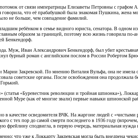
 – потомок от связи императрицы Елизаветы Петровны с графом 
ая говорила, что её прабабушкой была знакомая Пушкина, жена м
было не больше, чем совпадение фамилий.
младшим ребёнком в семье видного юриста, сенатора. В одном и
лавным образом за границей, поэтому всю жизнь говорила по-ан
ней Бенкендорф.
года. Муж, Иван Александрович Бенкендорф, был убит крестьян
ыхнул бурный роман с английским послом в России Робертом Брю
и Марии Закревской. По мнению Виталия Вульфа, она не имела 
есовала советские органы. После освобождения она продолжала 
 Горький.
 (статья «Буревестник революции и тройная шпионка»), Локкар
нной Муре (как её многие звали) первые навыки шпионской раб
но в качестве осведомителя ВЧК. На жаргоне людей с «чистыми 
го с тех пор до самой смерти последнего в 1936 году (впрочем
ю фрейлину сподвигла, в первую очередь, материальная нужда 
менно: что уже к Локкарту Закревская могла быть внедрена чеки