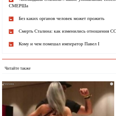
СМЕРШа
Без каких органов человек может прожить
Смерть Сталина: как изменились отношения С
Кому и чем помешал император Павел I
Читайте также
i