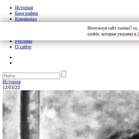
История
Биография
Криминал
СССР
Используя сайт russian7.r
Тайны
cookie, которые указаны в
Рекомендации
Реклама
О сайте
История
12/03/22