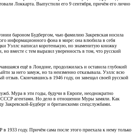
стовали Локкарта. Выпустили его 9 сентября, причём его лично
стонии бароном Будбергом, чью фамилию Закревская носила
ого информационного фона в мире: она влюбила в себя
здки Уэллс написал коротенькую, но знаменитую книжку
но вместе с тем выразил уверенность в том, что русский
ачавшаяся ещё в Лондоне, продолжилась и оставила глубокий
йти за него замуж, но та неизменно отказывала. Уэллс всю
й отзыв. Скончавшись в 1946 году, он завещал своей русской
ужб. Мура в эти годы, будучи в Европе, неоднократно
 в СССР агентами. Но дело в отношении Муры замяли. Как
жду Закревской-Будберг и британскими спецслужбами.
 в 1933 году. Причём сама после этого приехала к нему только