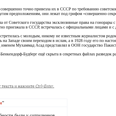
 совершенно точно привезла их в СССР по требованию советског
 другим предположениям, они лежат под грифом «совершенно сек
а от Советского государства эксклюзивные права на гонорары 
атно приезжала в СССР, встречалась с официальными лицами и с
встретилась с молодым, никому не известным журналистом родом
 на Западе своим переходом в ислам, а в 1928 году его по нас
од именем Мухаммад Асад представлял в ООН государство Пакис
Бенкендорф-Будберг ещё скрыта в секретных файлах разведок ра
и
"
бности были у сотрудников