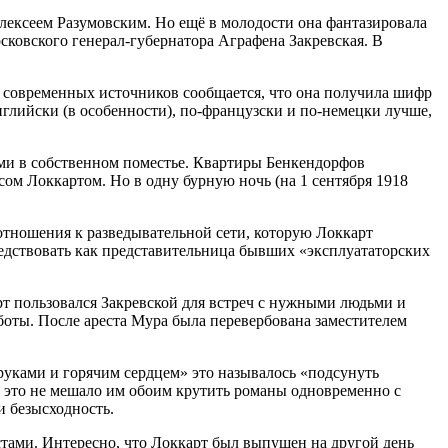
Алексеем Разумовским. Но ещё в молодости она фантазировала
осковского генерал-губернатора Аграфена Закревская. В
з современных источников сообщается, что она получила шифр
глийски (в особенности), по-французски и по-немецки лучше,
ами в собственном поместье. Квартиры Бенкендорфов
сом Локкартом. Но в одну бурную ночь (на 1 сентября 1918
отношения к разведывательной сети, которую Локкарт
бедствовать как представительница бывших «эксплуататорских
т пользовался Закревской для встреч с нужными людьми и
оты. После ареста Мура была перевербована заместителем
руками и горячим сердцем» это называлось «подсунуть
, это не мешало им обоим крутить романы одновременно с
и безысходность.
стами. Интересно, что Локкарт был выпущен на другой день