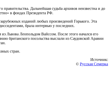
о правительства. Дальнейшая судьба архивов неизвестна и до
ретно» в фондах Президента РФ.
с зарубежных изданий любых произведений Горького. Эта
 диссидентами, брала интервью у последних.
 из Львова Леопольдом Вайссом. После этого начался его
тоянию британского посольства выслали из Саудовской Аравии
тан.
зных стран.
Источник:
©
Русская Семерка