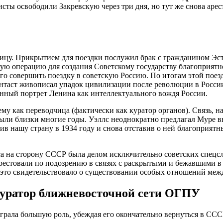
исты освободили Закревскую через три дня, но тут же снова аре
аницу. Прикрытием для поездки послужил брак с гражданином Э
ую операцию для создания Советскому государству благоприятн
 его совершить поездку в советскую Россию. По итогам этой пое
таст живописал упадок цивилизации после революции в России, 
венный портрет Ленина как интеллектуального вождя России.
му как переводчица (фактически как куратор органов). Связь, н
ыли близки многие годы. Уэллс неоднократно предлагал Муре вы
в нашу страну в 1934 году и снова отставив о ней благоприятны
са на сторону СССР была делом исключительно советских спецсл
ы арестовали по подозрению в связях с раскрытыми и бежавшими
да, это свидетельствовало о существовании особых отношений ме
куратор ближневосточной сети ОГПУ
грала большую роль, убеждая его окончательно вернуться в СССР