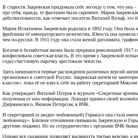
В старости Закревская придумала себе легенду о том, что она
про себя, правда, те фантазии были скромнее. Мария Закревск
действительности, как отмечает писатель Виталий Вульф, это 
Мария Игнатьевна Закревская родилась в 1892 году. Она была 
фрейлины её императорского величества. Юность она провела г
чем по-русски. В 1911 году она стала женой дипломата, графи
Богатая и беззаботная жизнь была прервана революцией 1917 
конфисковала советская власть. В это время у Закревской всп
года) счастливую парочку арестовали чекисты.
Здесь начинаются первые расхождения различных версий жизн
организовал в советской России. Закревская ничем не заинтер
классов», пока её не взял к себе на работу секретаршей Максим
Как утверждает Виталий Петров в журнале «Секретные архивы»
получения от них информации. Локкарт привил своей возлюбле
Дзержинского, Яковом Петерсом, в ВЧК.
И секретаршей (а заодно любовницей) Горького она стала имен
любовницу». Близкие отношения связывали Закревскую и Горько
другими людьми). Но на сотрудничество с органами ВЧК бывшу
Однако всё сказанное позволяет выдвинуть третью версию, а и