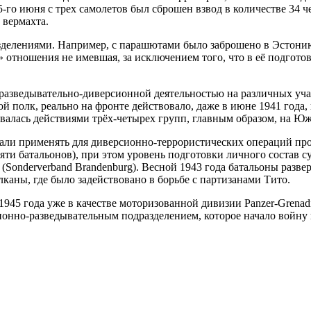
5-го июня с трех самолетов был сброшен взвод в количестве 34 ч
 вермахта.
зделениями. Например, с парашютами было заброшено в Эстонию
 отношения не имевшая, за исключением того, что в её подготов
ь разведывательно-диверсионной деятельностью на различных уча
ой полк, реально на фронте действовало, даже в июне 1941 года,
ивалась действиями трёх-четырех групп, главным образом, на Ю
стали применять для диверсионно-террористических операций пр
яти батальонов), при этом уровень подготовки личного состав с
(Sonderverband Brandenburg). Весной 1943 года батальоны разв
лканы, где было задействовано в борьбе с партизанами Тито.
945 года уже в качестве моторизованной дивизии Panzer-Grenadi
ионно-разведывательным подразделением, которое начало войну 