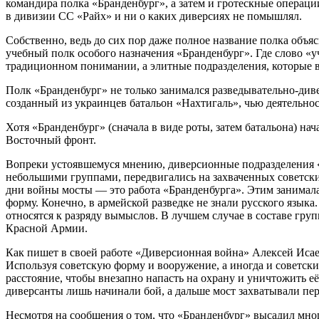
командира полка «Бранденбург», а затем и гротескные операци
в дивизии СС «Райх» и ни о каких диверсиях не помышлял.
Собственно, ведь до сих пор даже полное название полка объясн
учебный полк особого назначения «Бранденбург». Где слово «у
традиционном понимании, а элитные подразделения, которые в
Полк «Бранденбург» не только занимался разведывательно-див
созданный из украинцев батальон «Нахтигаль», чью деятельнос
Хотя «Бранденбург» (сначала в виде роты, затем батальона) на
Восточный фронт.
Вопреки устоявшемуся мнению, диверсионные подразделения «Б
небольшими группами, передвигались на захваченных советских
дни войны мосты — это работа «Бранденбурга». Этим занималас
форму. Конечно, в армейской разведке не знали русского языка.
относятся к разряду вымыслов. В лучшем случае в составе гру
Красной Армии.
Как пишет в своей работе «Диверсионная война» Алексей Исаев
Используя советскую форму и вооружение, а иногда и советски
расстояние, чтобы внезапно напасть на охрану и уничтожить её
диверсанты лишь начинали бой, а дальше мост захватывали пе
Несмотря на сообщения о том, что «Бранденбург» высадил мно