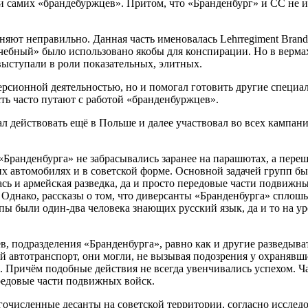
и самих «брандебуржцев». Притом, что «Бранденбург» и СС не и
яют неправильно. Данная часть именовалась Lehrregiment Branden
чебный» было использовано якобы для конспирации. Но в вермах
ыступали в роли показательных, элитных.
ерсионной деятельностью, но и помогал готовить другие специа
ть часто путают с работой «бранденбуржцев».
чал действовать ещё в Польше и далее участвовал во всех кампан
ранденбурга» не забрасывались заранее на парашютах, а переш
 автомобилях и в советской форме. Основной задачей групп был
ь и армейская разведка, да и просто передовые части подвижных
 Однако, рассказы о том, что диверсанты «Бранденбурга» сплошь 
ппы были один-два человека знающих русский язык, да и то на у
, подразделения «Бранденбурга», равно как и другие разведыват
й автотранспорт, они могли, не вызывая подозрения у охранявш
. Причём подобные действия не всегда увенчивались успехом. Час
редовые части подвижных войск.
гочисленные десанты на советской территории, согласно исслед