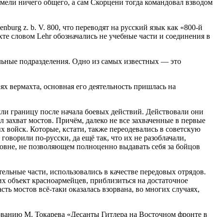
мели ничего общего, а сам Скорцени тогда командовал взводом
burg z. b. V. 800, что переводят на русский язык как «800-й
те словом Lehr обозначались не учебные части и соединения в
льные подразделения. Одно из самых известных — это
иях вермахта, основная его деятельность пришлась на
ли границу после начала боевых действий. Действовали они
 захват мостов. Причём, далеко не все захваченные в первые
 войск. Которые, кстати, также переодевались в советскую
говорили по-русски, да ещё так, что их не разоблачали,
ровне, не позволяющем полноценно выдавать себя за бойцов
ельные части, использовались в качестве передовых отрядов.
их объект красноармейцев, приблизиться на достаточное
ть мостов всё-таки оказалась взорвана, во многих случаях,
ованию М. Токарева «Десанты Гитлера на Восточном фронте в