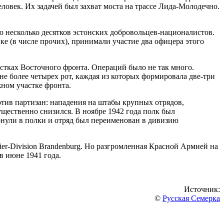
еловек. Их задачей был захват моста на трассе Лида-Молодечно.
 несколько десятков эстонских добровольцев-националистов.
ке (в числе прочих), принимали участие два офицера этого
стках Восточного фронта. Операций было не так много.
 не более четырех рот, каждая из которых формировала две-три
жном участке фронта.
отив партизан: нападения на штабы крупных отрядов,
ущественно снизился. В ноябре 1942 года полк был
ернули в полки и отряд был переименован в дивизию
er-Division Brandenburg. Но разгромленная Красной Армией на
в июне 1941 года.
Источник:
©
Русская Семерка