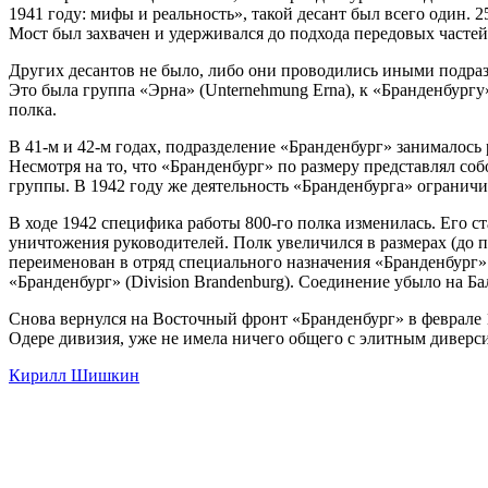
1941 году: мифы и реальность», такой десант был всего один. 2
Мост был захвачен и удерживался до подхода передовых частей
Других десантов не было, либо они проводились иными подра
Это была группа «Эрна» (Unternehmung Erna), к «Бранденбургу»
полка.
В 41-м и 42-м годах, подразделение «Бранденбург» занималос
Несмотря на то, что «Бранденбург» по размеру представлял соб
группы. В 1942 году же деятельность «Бранденбурга» огранич
В ходе 1942 специфика работы 800-го полка изменилась. Его 
уничтожения руководителей. Полк увеличился в размерах (до п
переименован в отряд специального назначения «Бранденбург» 
«Бранденбург» (Division Brandenburg). Соединение убыло на Ба
Снова вернулся на Восточный фронт «Бранденбург» в феврале 1
Одере дивизия, уже не имела ничего общего с элитным диверс
Кирилл Шишкин