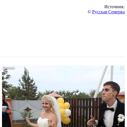
Источник:
©
Русская Семерка
i