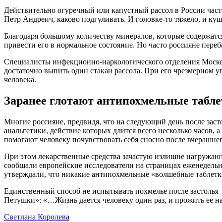
Действительно огуречный или капустный рассол в России част
Петр Андреич, каково подгуливать. И головке-то тяжело, и ку
Благодаря большому количеству минералов, которые содержатся
привести его в нормальное состояние. Но часто россияне переб
Специалисты инфекционно-наркологического отделения Москов
достаточно выпить один стакан рассола. При его чрезмерном у
человека.
Заранее глотают антипохмельные табл
Многие россияне, предвидя, что на следующий день после заст
анальгетики, действие которых длится всего несколько часов,
помогают человеку почувствовать себя сносно после вчерашнег
При этом лекарственные средства зачастую излишне нагружают
сообщали европейские исследователи на страницах еженедель
утверждали, что никакие антипохмельные «волшебные таблетки
Единственный способ не испытывать похмелье после застолья 
Петушки»: «…Жизнь дается человеку один раз, и прожить ее над
Светлана Королева