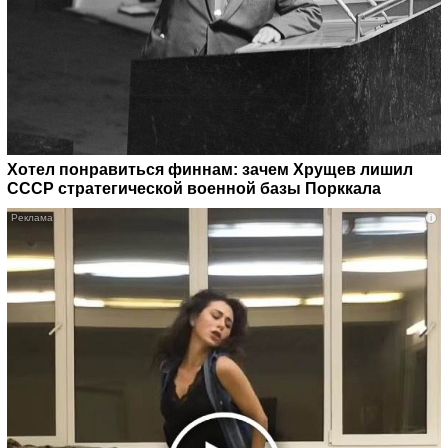
Хотел понравиться финнам: зачем Хрущев лишил
СССР стратегической военной базы Порккала
i