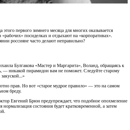
а этого первого зимнего месяца для многих оказывается
 в «рабочих» посиделках и отдыхают на «корпоративах».
оянии россияне часто делают неправильно?
ихаила Булгакова «Мастер и Маргарита», Воланд, обращаясь к
ь, — никакой пирамидон вам не поможет. Следуйте старому
закуской...»
лютно прав. Но вот «старое мудрое правило» — это на самом
ьном бреду.
октор Евгений Брюн предупреждает, что подобное опохмеление
 нормализация состояния будет кратковременной, а затем
ой.