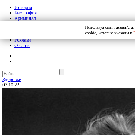
История
Биография
Криминал
СССР
Используя сайт russian7.r
Тайны
cookie, которые указаны в
Рекомендации
Реклама
О сайте
Здоровье
07/10/22