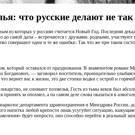
ья: что русские делают не так
ным из которых у россиян считается Новый Год. Последняя декад
о до самой даты – встречаются с друзьями, родными, участвуют
тво совершают одни и те же ошибки. Так что же при таком сост
ом, который оставался от празднования. В знаменитом романе М
ан Богданович, — заговорил посетитель, проницательно улыбаяс
о вернет вас к жизни, это две стопки водки с острой и горячей 
 лекарство, не снимают похмелья, Гость из тьмы веков был абсо
 принять за опохмел, а на самом деле снова оказаться в алкогол
нарколог департамента здравоохранения и Минздрава России, д
ого напитка любой крепости лишь усугубит ситуацию, кажущаяся
хмеления» будет непросто, оно способно перейти в реальный зап