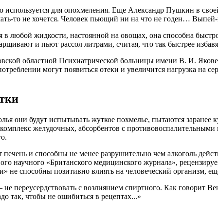
о используется для опохмеления. Еще Александр Пушкин в свое
шать-то не хочется. Человек пьющий ни на что не годен… Выпей
 в любой жидкости, настоянной на овощах, она способна быстро
арщивают и пьют рассол литрами, считая, что так быстрее избав
ской областной Психиатрической больницы имени В. И. Яковен
потреблении могут появиться отеки и увеличится нагрузка на с
етки
олья они будут испытывать жуткое похмелье, пытаются заранее к
 а комплекс желудочных, абсорбентов с противовоспалительными 
о.
 печень и способны не менее разрушительно чем алкоголь дейст
ного научного «Британского медицинского журнала», рецензиру
» не способны позитивно влиять на человеческий организм, ещ
– не переусердствовать с возлиянием спиртного. Как говорит В
о так, чтобы не ошибиться в рецептах...»