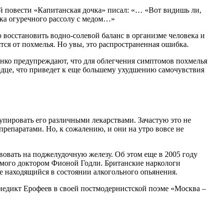
й повести «Капитанская дочка» писал: «… «Вот видишь ли,
-ка огуречного рассолу с медом…»
 восстановить водно-солевой баланс в организме человека и
ятся от похмелья. Но увы, это распространенная ошибка.
ко предупреждают, что для облегчения симптомов похмелья
ердце, что приведет к еще большему ухудшению самочувствия
упировать его различными лекарствами. Зачастую это не
препаратами. Но, к сожалению, и они на утро вовсе не
вовать на поджелудочную железу. Об этом еще в 2005 году
емого доктором Фионой Годли. Британские наркологи
е находящийся в состоянии алкогольного опьянения.
енедикт Ерофеев в своей постмодернистской поэме «Москва –