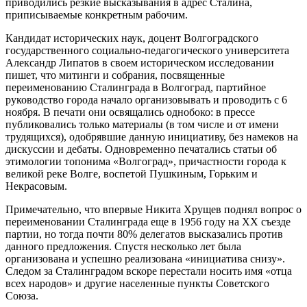
приводились резкие высказывания в адрес Сталина,
приписываемые конкретным рабочим.
Кандидат исторических наук, доцент Волгоградского
государственного социально-педагогического университета
Александр Липатов в своем историческом исследовании
пишет, что митинги и собрания, посвященные
переименованию Сталинграда в Волгоград, партийное
руководство города начало организовывать и проводить с 6
ноября. В печати они освящались однобоко: в прессе
публиковались только материалы (в том числе и от имени
трудящихся), одобрявшие данную инициативу, без намеков на
дискуссии и дебаты. Одновременно печатались статьи об
этимологии топонима «Волгоград», причастности города к
великой реке Волге, воспетой Пушкиным, Горьким и
Некрасовым.
Примечательно, что впервые Никита Хрущев поднял вопрос о
переименовании Сталинграда еще в 1956 году на ХХ съезде
партии, но тогда почти 80% делегатов высказались против
данного предложения. Спустя несколько лет была
организована и успешно реализована «инициатива снизу».
Следом за Сталинградом вскоре перестали носить имя «отца
всех народов» и другие населенные пункты Советского
Союза.