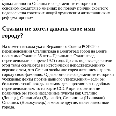
культа личности Сталина и современные историки в
основном сходятся во мнениях по поводу причин скрытого
недовольства советских людей хрущевским антисталинским
реформаторством.
Сталин не хотел давать свое имя
городу?
На момент выхода указа Верховного Совета РСФСР о
переименовании Сталинграда в Волгоград город на Волге
носил имя Сталина 36 лет – Царицын в Сталинград
переименовали в апреле 1925 года. До сих пор исследователи
этой темы ссылаются на исторически неподтвержденную
версию о том, что Сталин якобы «не горел желанием» давать
городу свою фамилию. Однако многие современные историки
убеждены: факты против данного утверждения – если бы
большевистский вождь на самом деле противился подобным
переименованиям, то на карте СССР при его жизни не
появились бы такие населенные пункты как Сталино
(Донецк), Сталинабад (Душанбе), Сталинири (Цхинвали),
Сталинск (Новокузнецк) и многие другие, менее известные
города.