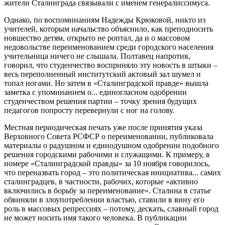
жители Сталинграда связывали с именем генералиссимуса.
Однако, по воспоминаниям Надежды Крюковой, никто из
учителей, которым начальство объяснило, как преподносить
новшество детям, открыто не роптал, да и о массовом
недовольстве переименованием среди городского населения
учительница ничего не слышала. Полтавец напротив,
говорил, что студенчество восприняло эту новость в штыки –
весь переполненный институтский актовый зал шумел и
топал ногами. Но затем в «Сталинградской правде» вышла
заметка с упоминанием о... единогласном одобрении
студенчеством решения партии – точку зрения будущих
педагогов попросту перевернули с ног на голову.
Местная периодическая печать уже после принятия указа
Верховного Совета РСФСР о переименовании, публиковала
материалы о радушном и единодушном одобрении подобного
решения городскими рабочими и служащими. К примеру, в
номере «Сталинградской правды» за 10 ноября говорилось,
что переназвать город – это политическая инициатива... самих
сталинградцев, в частности, рабочих, которые «активно
включились в борьбу за переименование». Сталина в статье
обвиняли в злоупотреблении властью, ставили в вину его
роль в массовых репрессиях – потому, дескать, славный город
не может носить имя такого человека. В публикации