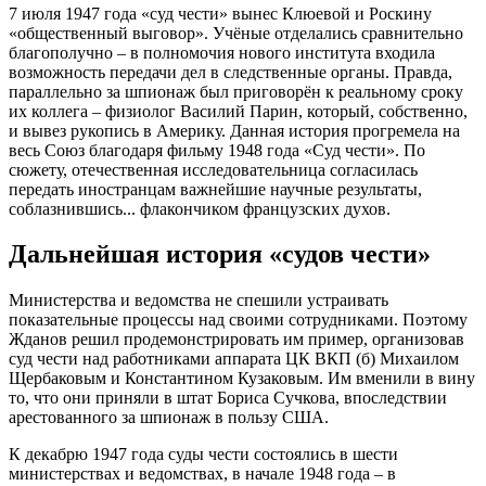
7 июля 1947 года «суд чести» вынес Клюевой и Роскину
«общественный выговор». Учёные отделались сравнительно
благополучно – в полномочия нового института входила
возможность передачи дел в следственные органы. Правда,
параллельно за шпионаж был приговорён к реальному сроку
их коллега – физиолог Василий Парин, который, собственно,
и вывез рукопись в Америку. Данная история прогремела на
весь Союз благодаря фильму 1948 года «Суд чести». По
сюжету, отечественная исследовательница согласилась
передать иностранцам важнейшие научные результаты,
соблазнившись... флакончиком французских духов.
Дальнейшая история «судов чести»
Министерства и ведомства не спешили устраивать
показательные процессы над своими сотрудниками. Поэтому
Жданов решил продемонстрировать им пример, организовав
суд чести над работниками аппарата ЦК ВКП (б) Михаилом
Щербаковым и Константином Кузаковым. Им вменили в вину
то, что они приняли в штат Бориса Сучкова, впоследствии
арестованного за шпионаж в пользу США.
К декабрю 1947 года суды чести состоялись в шести
министерствах и ведомствах, в начале 1948 года – в