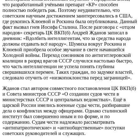
что разработанный учёными препарат «КР» способен
полностью победить рак. Поэтому неудивительно, что
советским научным достижением заинтересовались в США,
где рукопись Клюевой и Роскина была опубликована. Данный
факт вызвал гнев Иосифа Сталина. После разговора с «отцом
народов» секретарь ЦК ВКП(б) Андрей Жданов записал в
дневник: «Вдолбить интеллигентам, что за средства народа
должны отдавать всё народу». Шумиха вокруг Роскина и
Клюевой приобрела особое звучание в свете начавшейся
Холодной войны. Переход союзников по антигитлеровской
коалиции в разряд врагов СССР случился настолько быстро,
что часть интеллигенции не успела понять глубины
свершившихся перемен. Таких граждан, по задумке властей,
следовало отучить от «низкопоклонства перед заграницей».
Жданов стал автором совместного постановления ЦК ВКП(б)
и Совета министров СССР «О создании судов чести в
министерствах СССР и центральных ведомствах». Ещё в
царской России имелись военные суды чести, разбиравшие
дела о конфликтах между офицерами. Однако сталинский
институт был совершенно иным и по форме, и по
содержанию. Судам чести надлежало рассматривать
«антипатриотические» и «антиобщественные» поступки
советских руководителей и служащих.