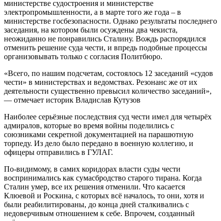
министерстве судостроения и министерстве
электропромышленности, а в марте того же года – в
министерстве госбезопасности. Однако результаты последнего
заседания, на котором были осуждены два чекиста,
неожиданно не понравились Сталину. Вождь распорядился
отменить решение суда чести, и впредь подобные процессы
организовывать только с согласия Политбюро.
«Всего, по нашим подсчетам, состоялось 12 заседаний «судов
чести» в министерствах и ведомствах. Резонанс же от их
деятельности существенно превысил количество заседаний»,
— отмечает историк Владислав Кутузов
Наиболее серьёзные последствия суд чести имел для четырёх
адмиралов, которые во время войны поделились с
союзниками секретной документацией на парашютную
торпеду. Из дело было передано в военную коллегию, и
офицеры отправились в ГУЛАГ.
По-видимому, в самих коридорах власти суды чести
воспринимались как сумасбродство старого тирана. Когда
Сталин умер, все их решения отменили. Что касается
Клюевой и Роскина, с которых всё началось, то они, хотя и
были реабилитированы, до конца дней сталкивались с
недоверчивым отношением к себе. Впрочем, созданный