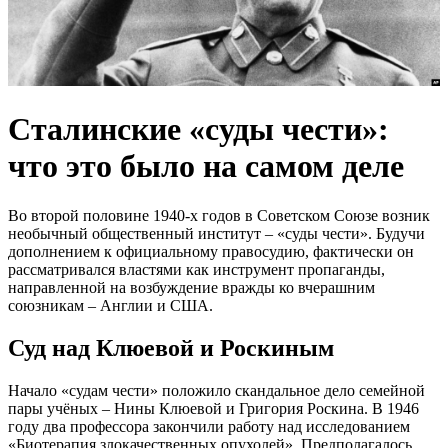
Сталинские «суды чести»:
что это было на самом деле
Во второй половине 1940-х годов в Советском Союзе возник
необычный общественный институт – «суды чести». Будучи
дополнением к официальному правосудию, фактически он
рассматривался властями как инструмент пропаганды,
направленной на возбуждение вражды ко вчерашним
союзникам – Англии и США.
Суд над Клюевой и Роскиным
Начало «судам чести» положило скандальное дело семейной
пары учёных – Нины Клюевой и Григория Роскина. В 1946
году два профессора закончили работу над исследованием
«Биотерапия злокачественных опухолей». Предполагалось,