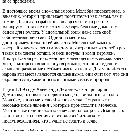
за ее пределами.
В настоящее время аномальная зона Молебка превратилась в
заказник, который привлекает посетителей как летом, так и
зимой. Для них разработаны два десятка интересных
маршрутов, а также имеются комфортабельные домики с
баней для ночлега. У аномальной зоны даже есть свой
собственный веб-сайт. Одной из местных
достопримечательностей является Молельный камень,
который является святым местом для коренных жителей края,
таких как ханты-остяки, манси-вогулы и коми-пермяки.
Вокруг Камня расположено несколько десятков аномальных
мест, в которых свидетели утверждают, что они видели и
слышали различные необъяснимые явления. Для мансийского
народа эти места являются священными, они считают, что они
охраняются духами и непознанными силами природы.
Еще в 1789 году Александр Демидов, сын Григория
Демидова, основателя первого медеплавильного завода в
Молебке, в письме к своей жене отмечал "странные и
необъяснимые явления", которые происходят в Молебке.
Местные жители неохотно отвечали на вопросы Демидова о
"спонтанных свечениях и всполохах" и только с
предупреждением, что лучше не ездить к речке.
Знакомство с М-зоной у каждого любителя непознанного