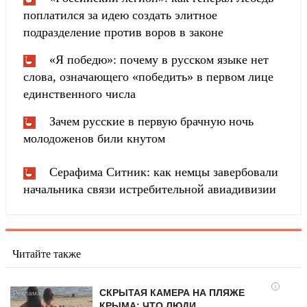
поплатился за идею создать элитное
подразделение против воров в законе
«Я победю»: почему в русском языке нет
слова, означающего «победить» в первом лице
единственного числа
Зачем русские в первую брачную ночь
молодоженов били кнутом
Серафима Ситник: как немцы завербовали
начальника связи истребительной авиадивизии
Читайте также
i
СКРЫТАЯ КАМЕРА НА ПЛЯЖЕ
КРЫМА: ЧТО ЛЮДИ