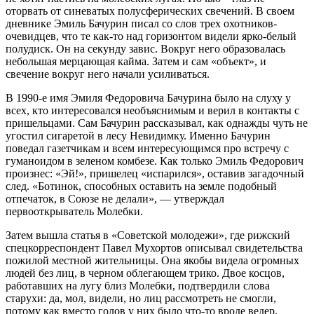
оторвать от синеватых полусферических свечений. В своем
дневнике Эмиль Бачурин писал со слов трех охотников-
очевидцев, что те как-то над горизонтом видели ярко-белый
полудиск. Он на секунду завис. Вокруг него образовалась
небольшая мерцающая кайма. Затем и сам «объект», и
свечение вокруг него начали усиливаться.
В 1990-е имя Эмиля Федоровича Бачурина было на слуху у
всех, кто интересовался необъяснимым и верил в контакты с
пришельцами. Сам Бачурин рассказывал, как однажды чуть не
угостил сигаретой в лесу Невидимку. Именно Бачурин
поведал газетчикам и всем интересующимся про встречу с
гуманоидом в зеленом комбезе. Как только Эмиль Федорович
произнес: «Эй!», пришелец «испарился», оставив загадочный
след. «Ботинок, способных оставить на земле подобный
отпечаток, в Союзе не делали», — утверждал
первооткрыватель Молебки.
Затем вышла статья в «Советской молодежи», где рижский
спецкорреспондент Павел Мухортов описывал свидетельства
пожилой местной жительницы. Она якобы видела огромных
людей без лиц, в черном облегающем трико. Двое косцов,
работавших на лугу близ Молебки, подтвердили слова
старухи: да, мол, видели, но лиц рассмотреть не смогли,
потому как вместо голов у них было что-то вроде ведер.