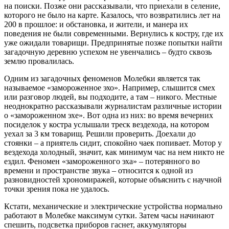
на поиски. Позже они рассказывали, что приехали в селение,
которого не было на карте. Казалось, что возвратились лет на
200 в прошлое: и обстановка, и жители, и манера их
поведения не были современными. Вернулись к костру, где их
уже ожидали товарищи. Предпринятые позже попытки найти
загадочную деревню успехом не увенчались – будто сквозь
землю провалилась.
Одним из загадочных феноменов Молебки является так
называемое «замороженное эхо». Например, слышится смех
или разговор людей, вы подходите, а там – никого. Местные
неоднократно рассказывали журналистам различные истории
о «замороженном эхе». Вот одна из них: во время вечерних
посиделок у костра услышали треск вездехода, на котором
уехал за 3 км товарищ. Решили проверить. Доехали до
стоянки – а приятель сидит, спокойно чаек попивает. Мотор у
вездехода холодный, значит, как минимум час на нем никто не
ездил. Феномен «замороженного эха» – потерянного во
времени и пространстве звука – относится к одной из
разновидностей хрономиражей, которые объяснить с научной
точки зрения пока не удалось.
Кстати, механические и электрические устройства нормально
работают в Молебке максимум сутки. Затем часы начинают
спешить, подсветка приборов гаснет, аккумуляторы