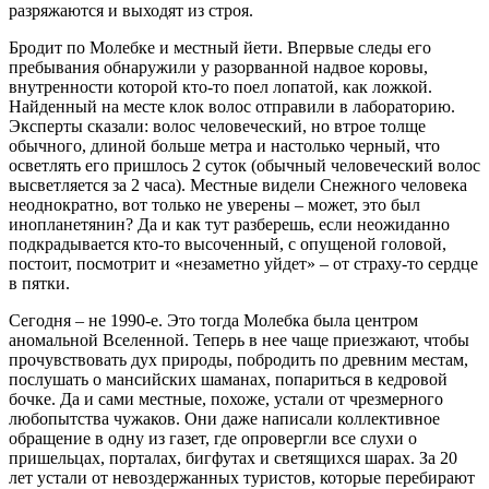
разряжаются и выходят из строя.
Бродит по Молебке и местный йети. Впервые следы его
пребывания обнаружили у разорванной надвое коровы,
внутренности которой кто-то поел лопатой, как ложкой.
Найденный на месте клок волос отправили в лабораторию.
Эксперты сказали: волос человеческий, но втрое толще
обычного, длиной больше метра и настолько черный, что
осветлять его пришлось 2 суток (обычный человеческий волос
высветляется за 2 часа). Местные видели Снежного человека
неоднократно, вот только не уверены – может, это был
инопланетянин? Да и как тут разберешь, если неожиданно
подкрадывается кто-то высоченный, с опущеной головой,
постоит, посмотрит и «незаметно уйдет» – от страху-то сердце
в пятки.
Сегодня – не 1990-е. Это тогда Молебка была центром
аномальной Вселенной. Теперь в нее чаще приезжают, чтобы
прочувствовать дух природы, побродить по древним местам,
послушать о мансийских шаманах, попариться в кедровой
бочке. Да и сами местные, похоже, устали от чрезмерного
любопытства чужаков. Они даже написали коллективное
обращение в одну из газет, где опровергли все слухи о
пришельцах, порталах, бигфутах и светящихся шарах. За 20
лет устали от невоздержанных туристов, которые перебирают