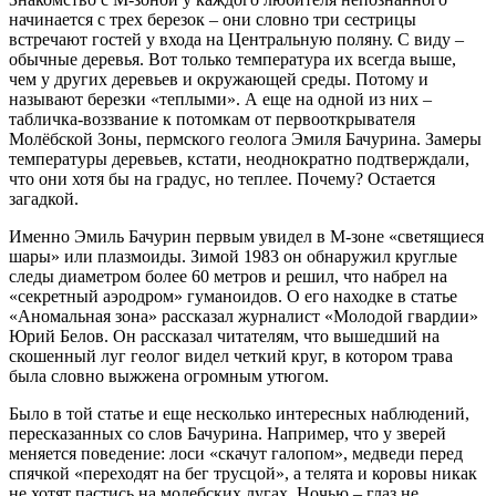
начинается с трех березок – они словно три сестрицы
встречают гостей у входа на Центральную поляну. С виду –
обычные деревья. Вот только температура их всегда выше,
чем у других деревьев и окружающей среды. Потому и
называют березки «теплыми». А еще на одной из них –
табличка-воззвание к потомкам от первооткрывателя
Молёбской Зоны, пермского геолога Эмиля Бачурина. Замеры
температуры деревьев, кстати, неоднократно подтверждали,
что они хотя бы на градус, но теплее. Почему? Остается
загадкой.
Именно Эмиль Бачурин первым увидел в М-зоне «светящиеся
шары» или плазмоиды. Зимой 1983 он обнаружил круглые
следы диаметром более 60 метров и решил, что набрел на
«секретный аэродром» гуманоидов. О его находке в статье
«Аномальная зона» рассказал журналист «Молодой гвардии»
Юрий Белов. Он рассказал читателям, что вышедший на
скошенный луг геолог видел четкий круг, в котором трава
была словно выжжена огромным утюгом.
Было в той статье и еще несколько интересных наблюдений,
пересказанных со слов Бачурина. Например, что у зверей
меняется поведение: лоси «скачут галопом», медведи перед
спячкой «переходят на бег трусцой», а телята и коровы никак
не хотят пастись на молебских лугах. Ночью – глаз не