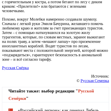
с горячительным у костра, а потом бегают по лесу с диким
криком: «Прилетели!» или братаются с зелеными
человечками.
Похоже, вокруг Молебки намеренно создавали шумиху.
Сначала с легкой руки Эмиля Бачурина, желавшего помочь
любимому краю и жителям за счет приезжающих туристов.
Затем – с помощью наткнувшихся на золотую жилу
турагентов, которые, по словам местных, заранее выжигают
на полях траву, а затем «вешают лапшу» про приземление
инопланетных кораблей. Водят туристов по лесам,
показывают места с положительной энергией, которой можно
«подзарядиться», гарантируют безопасность в аномальной
зоне – и всё согласно тарифу.
Русская Смёрка
Источник:
©
Русская Семерка
Читайте также: выбор редакции "
Русской
Cемёрки
"
«Российский легион»: как генерал Лебедь