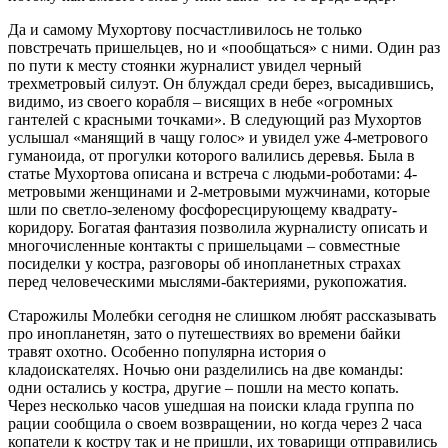
Да и самому Мухортову посчастливилось не только
повстречать пришельцев, но и «пообщаться» с ними. Один раз
по пути к месту стоянки журналист увидел черный
трехметровый силуэт. Он блуждал среди берез, высадившись,
видимо, из своего корабля – висящих в небе «огромных
гантелей с красными точками». В следующий раз Мухортов
услышал «манящий в чащу голос» и увидел уже 4-метрового
гуманоида, от прогулки которого валились деревья. Была в
статье Мухортова описана и встреча с людьми-роботами: 4-
метровыми женщинами и 2-метровыми мужчинами, которые
шли по светло-зеленому фосфоресцирующему квадрату-
коридору. Богатая фантазия позволила журналисту описать и
многочисленные контакты с пришельцами – совместные
посиделки у костра, разговоры об инопланетных страхах
перед человеческими мыслями-бактериями, рукопожатия.
Старожилы Молебки сегодня не слишком любят рассказывать
про инопланетян, зато о путешествиях во времени байки
травят охотно. Особенно популярна история о
кладоискателях. Ночью они разделились на две команды:
одни остались у костра, другие – пошли на место копать.
Через несколько часов ушедшая на поиски клада группа по
рации сообщила о своем возвращении, но когда через 2 часа
копатели к костру так и не пришли, их товарищи отправились