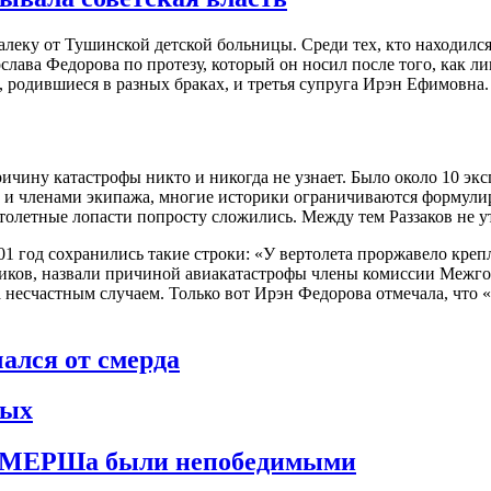
алеку от Тушинской детской больницы. Среди тех, кто находился
слава Федорова по протезу, который он носил после того, как лиш
, родившиеся в разных браках, и третья супруга Ирэн Ефимовна.
ину катастрофы никто и никогда не узнает. Было около 10 экспе
 и членами экипажа, многие историки ограничиваются формули
ертолетные лопасти попросту сложились. Между тем Раззаков не ут
1 год сохранились такие строки: «У вертолета проржавело креп
иков, назвали причиной авиакатастрофы члены комиссии Межго
 несчастным случаем. Только вот Ирэн Федорова отмечала, что 
ался от смерда
ных
 СМЕРШа были непобедимыми