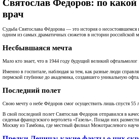
Святослав Федоров: по какой
врач
Судьба Святослава Фёдорова — это история о несостоявшемся п
одним из самых драматичных сюжетов в истории российской 
Несбывшаяся мечта
Мало кто знает, что в 1944 году будущий великий офтальмолог
Именно в госпитале, наблюдая за тем, как разные люди справл
пермской глубинке до академика, создавшего уникальную офт
Последний полет
Свою мечту о небе Фёдоров смог осуществить лишь спустя 55 л
В свой последний полет Святослав Федоров отправился в каче
сиденья французского вертолета «Газель». Позади них размес
Москву из Тамбова, где местный филиал Межотраслевого научн
Предки Ленина: какие факты о них скр