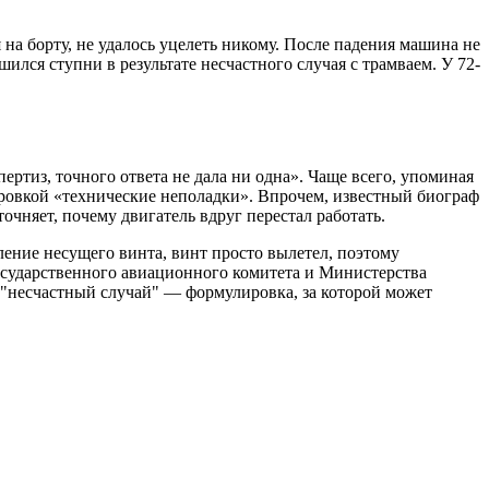
 на борту, не удалось уцелеть никому. После падения машина не
ился ступни в результате несчастного случая с трамваем. У 72-
ртиз, точного ответа не дала ни одна». Чаще всего, упоминая
ровкой «технические неполадки». Впрочем, известный биограф
очняет, почему двигатель вдруг перестал работать.
ление несущего винта, винт просто вылетел, поэтому
сударственного авиационного комитета и Министерства
«"несчастный случай" — формулировка, за которой может