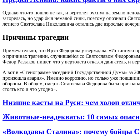
Однако что-то пошло не так, и вертолет рухнул на землю непод
загорелась, но удар был немалой силы, поэтому опознали Свято
летнего Святослава Николаевича остались две взрослые дочери
Причины трагедии
Примечательно, что Ирэн Федорова утверждала: «Истинную прич
о причинах трагедии, случившейся со Святославом Федоровым
Федор Раззаков пишет, что у вертолета отказал двигатель, и в
А вот в «Стенограмме заседаний Государственной Думы» за 200
произошла авария». Именно коррозию, но только уже подшипн
обороны. В общем, смерть Святослава Федорова была признана
стоять кто и что угодно».
Низшие касты на Руси: чем холоп отлич
Животные-неадекваты: 10 самых опас
«Волкодавы Сталина»: почему бойцы