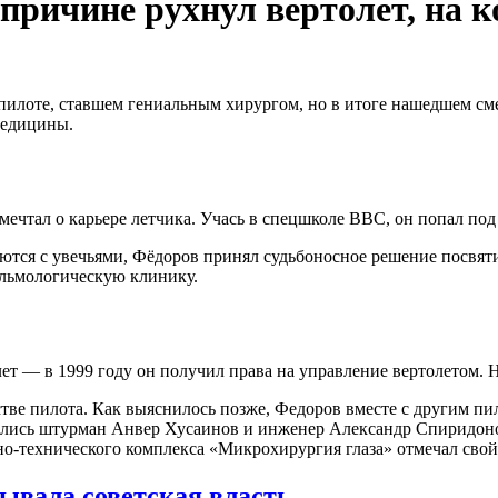
 причине рухнул вертолет, на 
илоте, ставшем гениальным хирургом, но в итоге нашедшем смер
медицины.
 мечтал о карьере летчика. Учась в спецшколе ВВС, он попал по
яются с увечьями, Фёдоров принял судьбоносное решение посвяти
альмологическую клинику.
ет — в 1999 году он получил права на управление вертолетом. 
стве пилота. Как выяснилось позже, Федоров вместе с другим п
тились штурман Анвер Хусаинов и инженер Александр Спиридонов
о-технического комплекса «Микрохирургия глаза» отмечал свой
ывала советская власть