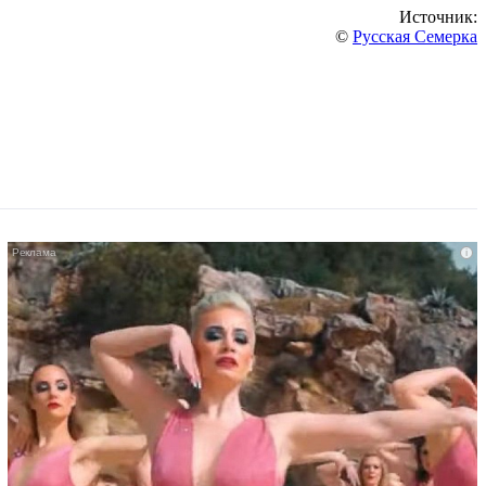
Источник:
©
Русская Семерка
i