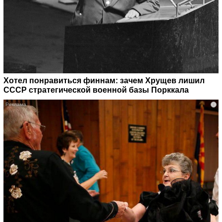
Хотел понравиться финнам: зачем Хрущев лишил
СССР стратегической военной базы Порккала
i