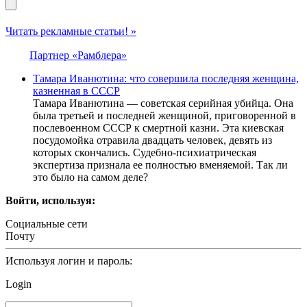
Читать рекламные статьи! »
Партнер «Рамблера»
Тамара Иванютина: что совершила последняя женщина,
казненная в СССР
Тамара Иванютина — советская серийная убийца. Она
была третьей и последней женщиной, приговоренной в
послевоенном СССР к смертной казни. Эта киевская
посудомойка отравила двадцать человек, девять из
которых скончались. Судебно-психиатрическая
экспертиза признала ее полностью вменяемой. Так ли
это было на самом деле?
Войти, используя:
Социальные сети
Почту
Используя логин и пароль:
Login