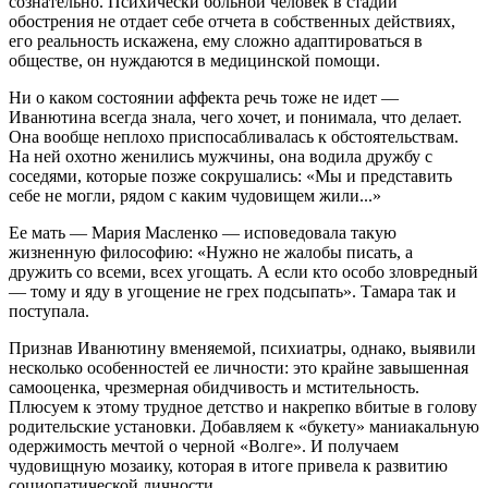
сознательно. Психически больной человек в стадии
обострения не отдает себе отчета в собственных действиях,
его реальность искажена, ему сложно адаптироваться в
обществе, он нуждаются в медицинской помощи.
Ни о каком состоянии аффекта речь тоже не идет —
Иванютина всегда знала, чего хочет, и понимала, что делает.
Она вообще неплохо приспосабливалась к обстоятельствам.
На ней охотно женились мужчины, она водила дружбу с
соседями, которые позже сокрушались: «Мы и представить
себе не могли, рядом с каким чудовищем жили...»
Ее мать — Мария Масленко — исповедовала такую
жизненную философию: «Нужно не жалобы писать, а
дружить со всеми, всех угощать. А если кто особо зловредный
— тому и яду в угощение не грех подсыпать». Тамара так и
поступала.
Признав Иванютину вменяемой, психиатры, однако, выявили
несколько особенностей ее личности: это крайне завышенная
самооценка, чрезмерная обидчивость и мстительность.
Плюсуем к этому трудное детство и накрепко вбитые в голову
родительские установки. Добавляем к «букету» маниакальную
одержимость мечтой о черной «Волге». И получаем
чудовищную мозаику, которая в итоге привела к развитию
социопатической личности.