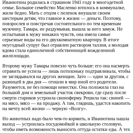
Иванютина родилась в страшном 1941 году в многодетной
семье. Большое семейство Масленко ютилось в коммуналке,
жили бедно. Мать с отцом с пеленок внушали своим
шестерым детям, что главное в жизни — деньги. Поэтому,
повзрослев и повстречав состоятельного по тем временам
мужчину, Тамара, не раздумывая, вышла за него замуж. Не
испытывая к мужу никаких чувств, она имела самые
серьезные виды на его двухкомнатную квартиру. В итоге
неугодный супруг был отравлен раствором таллия, а молодая
вдова стала единоличной собственницей вожделенной
жилплощади.
Второму мужу Тамары повезло чуть больше: его она насмерть
отравить не успела — лишь потихоньку подтравливала, чтобы
не заглядывался на других женщин. Зато — один за другим, с
разницей в два дня — отошли в мир иной его родители.
Разумеется, не без помощи невестки. Она положила глаз на
большой дом и земельный участок свекрови, где сразу после
смерти стариков устроила свиноферму. Решила так: свиней —
на мясо, мясо — на продажу. А там, глядишь, удастся накопить
на мечту всей жизни — черную «Волгу».
Но животных надо было чем-то кормить, и Иванютина нашла
выход — устроилась посудомойкой в школьную столовую,
чтобы иметь возможность выносить оттуда остатки еды. А тех