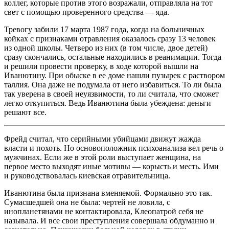
коллег, которые против этого возражали, отправляла на тот
свет с помощью проверенного средства — яда.
Тревогу забили 17 марта 1987 года, когда на больничных
койках с признаками отравления оказалось сразу 13 человек
из одной школы. Четверо из них (в том числе, двое детей)
сразу скончались, остальные находились в реанимации. Тогда
и решили провести проверку, в ходе которой вышли на
Иванютину. При обыске в ее доме нашли пузырек с раствором
таллия. Она даже не подумала от него избавиться. То ли была
так уверена в своей неуязвимости, то ли считала, что сможет
легко откупиться. Ведь Иванютина была убеждена: деньги
решают все.
Фрейд считал, что серийными убийцами движут жажда
власти и похоть. Но основоположник психоанализа вел речь о
мужчинах. Если же в этой роли выступает женщина, на
первое место выходят иные мотивы — корысть и месть. Ими
и руководствовалась киевская отравительница.
Иванютина была признана вменяемой. Формально это так.
Сумасшедшей она не была: чертей не ловила, с
инопланетянами не контактировала, Клеопатрой себя не
называла. И все свои преступления совершала обдуманно и