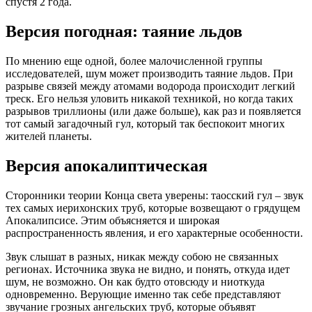
спустя 2 года.
Версия погодная: таяние льдов
По мнению еще одной, более малочисленной группы
исследователей, шум может производить таяние льдов. При
разрыве связей между атомами водорода происходит легкий
треск. Его нельзя уловить никакой техникой, но когда таких
разрывов триллионы (или даже больше), как раз и появляется
тот самый загадочный гул, который так беспокоит многих
жителей планеты.
Версия апокалиптическая
Сторонники теории Конца света уверены: таосский гул – звук
тех самых иерихонских труб, которые возвещают о грядущем
Апокалипсисе. Этим объясняется и широкая
распространенность явления, и его характерные особенности.
Звук слышат в разных, никак между собою не связанных
регионах. Источника звука не видно, и понять, откуда идет
шум, не возможно. Он как будто отовсюду и ниоткуда
одновременно. Верующие именно так себе представляют
звучание грозных ангельских труб, которые объявят