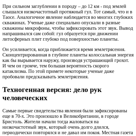
При сильном заглублении в породу – до 12 км - под землей
слышался низкочастотный протяжный гул. Тот самый, что и в
Таосе. Аналогичное явление наблюдается во многих глубоких
скважинах. Ученые даже специально опускали в разные
скважины микрофоны, чтобы зафиксировать этот звук. Вывод
напрашивался сам собой: гул образуется при движении
литосферных плит глубоко под поверхностью планеты.
Он усиливается, когда приближается время землетрясения.
Сконцентрированная в глубине планеты колоссальная энергия
как бы вырывается наружу, производя устрашающий грохот.
И чем он громче, тем большая вероятность скорого
катаклизма. По этой примете некоторые ученые даже
пробовали предсказывать землетрясения.
Техногенная версия: дело рук
человеческих
Самые первые свидетельства явления были зафиксированы
еще в 70-х. Это произошло в Великобритании, в городе
Бристоль. Жители начали тогда жаловаться на
низкочастотный звук, который очень долго длился,
периодически повторялся и не давал им покоя. Местная газета