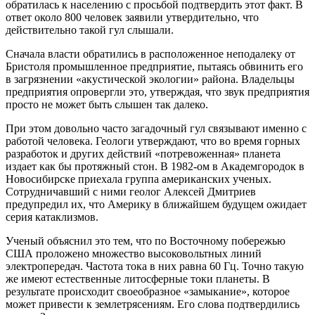
обратилась к населению с просьбой подтвердить этот факт. В
ответ около 800 человек заявили утвердительно, что
действительно такой гул слышали.
Сначала власти обратились в расположенное неподалеку от
Бристоля промышленное предприятие, пытаясь обвинить его
в загрязнении «акустической экологии» района. Владельцы
предприятия опровергли это, утверждая, что звук предприятия
просто не может быть слышен так далеко.
При этом довольно часто загадочный гул связывают именно с
работой человека. Геологи утверждают, что во время горных
разработок и других действий «потревоженная» планета
издает как бы протяжный стон. В 1982-ом в Академгородок в
Новосибирске приехала группа американских ученых.
Сотрудничавший с ними геолог Алексей Дмитриев
предупредил их, что Америку в ближайшем будущем ожидает
серия катаклизмов.
Ученый объяснил это тем, что по Восточному побережью
США проложено множество высоковольтных линий
электропередач. Частота тока в них равна 60 Гц. Точно такую
же имеют естественные литосферные токи планеты. В
результате происходит своеобразное «замыкание», которое
может привести к землетрясениям. Его слова подтвердились