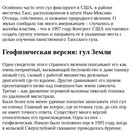
Особенно часто этот гул фиксируют в США, в районе
местечка Таос, расположенном в штате Нью-Мексико.
Отсюда, собственно, и название природного явления. О
звуках сообщало так много американцев – случались и
жалобы властям, - что в 1997 году Конгресс США постановил
создать группу ученых и направить ее в указанные места с
целью изучения таинственного Таосского гула.
Геофизическая версия: гул Земли
Одни свидетели этого странного явления описывают его как
очень неприятный, вызывающий беспокойство и даже панику
низкий гул, схожий с работой множества дизельных
двигателей где-то вдалеке. Другие сравнивают его шумом
пролетающего низко над поверхностью земли самолета.
Третьи – как движение огромной колонны тяжелой техники
по удаленной магистрали.
Были более или менее удачные попытки записывать этот гул
на пленку. Главный же вопрос, где источник гула, до сих пор
не имеет точного ответа. Существует много версий
относительно его происхождения. Одна из них –
геофизическая. Начало было положено еще в 1995 году, когда
в кольской Сверхглубокой скважине проводилось бурение.