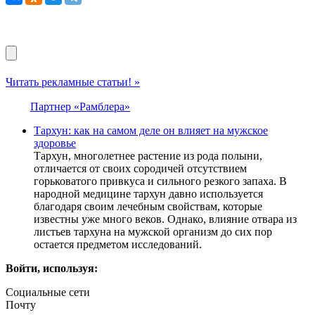
Читать рекламные статьи! »
Партнер «Рамблера»
Тархун: как на самом деле он влияет на мужское
здоровье
Тархун, многолетнее растение из рода полыни,
отличается от своих сородичей отсутствием
горьковатого привкуса и сильного резкого запаха. В
народной медицине тархун давно используется
благодаря своим лечебным свойствам, которые
известны уже много веков. Однако, влияние отвара из
листьев тархуна на мужской организм до сих пор
остается предметом исследований.
Войти, используя:
Социальные сети
Почту