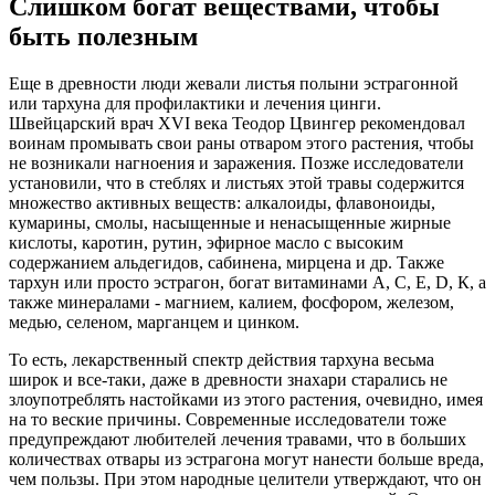
Слишком богат веществами, чтобы
быть полезным
Еще в древности люди жевали листья полыни эстрагонной
или тархуна для профилактики и лечения цинги.
Швейцарский врач XVI века Теодор Цвингер рекомендовал
воинам промывать свои раны отваром этого растения, чтобы
не возникали нагноения и заражения. Позже исследователи
установили, что в стеблях и листьях этой травы содержится
множество активных веществ: алкалоиды, флавоноиды,
кумарины, смолы, насыщенные и ненасыщенные жирные
кислоты, каротин, рутин, эфирное масло с высоким
содержанием альдегидов, сабинена, мирцена и др. Также
тархун или просто эстрагон, богат витаминами А, С, Е, D, К, а
также минералами - магнием, калием, фосфором, железом,
медью, селеном, марганцем и цинком.
То есть, лекарственный спектр действия тархуна весьма
широк и все-таки, даже в древности знахари старались не
злоупотреблять настойками из этого растения, очевидно, имея
на то веские причины. Современные исследователи тоже
предупреждают любителей лечения травами, что в больших
количествах отвары из эстрагона могут нанести больше вреда,
чем пользы. При этом народные целители утверждают, что он