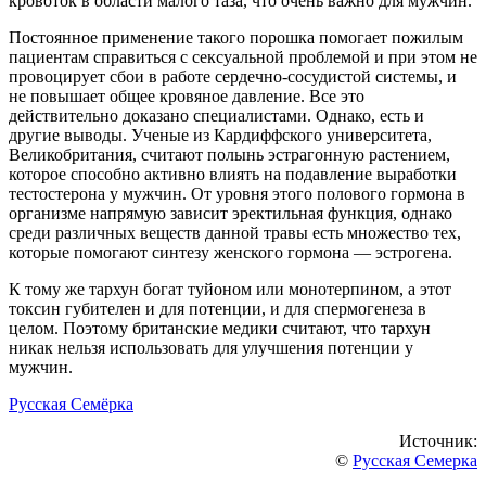
кровоток в области малого таза, что очень важно для мужчин.
Постоянное применение такого порошка помогает пожилым
пациентам справиться с сексуальной проблемой и при этом не
провоцирует сбои в работе сердечно-сосудистой системы, и
не повышает общее кровяное давление. Все это
действительно доказано специалистами. Однако, есть и
другие выводы. Ученые из Кардиффского университета,
Великобритания, считают полынь эстрагонную растением,
которое способно активно влиять на подавление выработки
тестостерона у мужчин. От уровня этого полового гормона в
организме напрямую зависит эректильная функция, однако
среди различных веществ данной травы есть множество тех,
которые помогают синтезу женского гормона — эстрогена.
К тому же тархун богат туйоном или монотерпином, а этот
токсин губителен и для потенции, и для спермогенеза в
целом. Поэтому британские медики считают, что тархун
никак нельзя использовать для улучшения потенции у
мужчин.
Русская Семёрка
Источник:
©
Русская Семерка