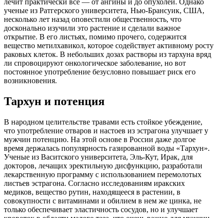
лечит практически все — от ангины и до опухолей. Однако
ученые из Ратгерского университета, Нью-Брансуик, США,
несколько лет назад оповестили общественность, что
досконально изучили это растение и сделали важное
открытие. В его листьях, помимо прочего, содержится
вещество метилхавикол, которое содействует активному росту
раковых клеток. В небольших дозах растворы из тархуна вряд
ли спровоцируют онкологическое заболевание, но вот
постоянное употребление безусловно повышает риск его
возникновения.
Тархун и потенция
В народном целительстве травами есть стойкое убеждение,
что употребление отваров и настоев из эстрагона улучшает у
мужчин потенцию. На этой основе в России даже долгое
время держалась популярность газированной воды «Тархун».
Ученые из Васитского университета, Эль-Кут, Ирак, для
докторов, лечащих эректильную дисфункцию, разработали
лекарственную программу с использованием перемолотых
листьев эстрагона. Согласно исследованиям иракских
медиков, вещество рутин, находящееся в растении, в
совокупности с витаминами и обилием в нем же цинка, не
только обеспечивает эластичность сосудов, но и улучшает