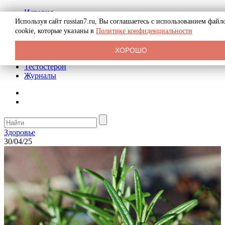
История
Биография
Используя сайт russian7.ru, Вы соглашаетесь с использованием файл
Криминал
cookie, которые указаны в
Политике конфиденциальности
Реклама на сайте
О сайте
ХОРОШО
Рекомендательные статьи
Тестостерон
Журналы
Здоровье
30/04/25