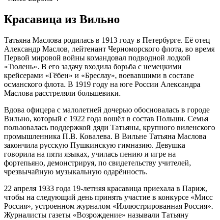
Красавица из Вильно
Татьяна Маслова родилась в 1913 году в Петербурге. Её отец
Александр Маслов, лейтенант Черноморского флота, во время
Первой мировой войны командовал подводной лодкой
«Тюлень». В его задачу входила борьба с немецкими
крейсерами «Гёбен» и «Бреслау», воевавшими в составе
османского флота. В 1919 году на юге России Александра
Маслова расстреляли большевики.
Вдова офицера с малолетней дочерью обосновалась в городе
Вильно, который с 1922 года вошёл в состав Польши. Семья
пользовалась поддержкой дяди Татьяны, крупного виленского
промышленника П.В. Ковалева. В Вильне Татьяна Маслова
закончила русскую Пушкинскую гимназию. Девушка
говорила на пяти языках, училась пению и игре на
фортепьяно, демонстрируя, по свидетельству учителей,
чрезвычайную музыкальную одарённость.
22 апреля 1933 года 19-летняя красавица приехала в Париж,
чтобы на следующий день принять участие в конкурсе «Мисс
Россия», устроенном журналом «Иллюстрированная Россия».
Журналисты газеты «Возрождение» называли Татьяну