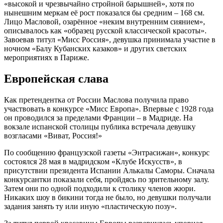
«высокой и чрезвычайно стройной барышней», хотя по
нынешним меркам её рост показался бы средним – 168 см.
Лицо Масловой, озарённое «неким внутренним сиянием»,
описывалось как «образец русской классической красоты».
Завоевав титул «Мисс Россия», девушка принимала участие в
ночном «Балу Кубанских казаков» и других светских
мероприятиях в Париже.
Европейская слава
Как претендентка от России Маслова получила право
участвовать в конкурсе «Мисс Европа». Впервые с 1928 года
он проводился за пределами Франции – в Мадриде. На
вокзале испанской столицы публика встречала девушку
возгласами «Виват, Россия!»
По сообщению французской газеты «Энтрасижан», конкурс
состоялся 28 мая в мадридском «Клубе Искусств», в
присутствии президента Испании Алькалы Саморы. Сначала
конкурсантки показали себя, пройдясь по зрительному залу.
Затем они по одной подходили к столику членов жюри.
Никаких шоу в бикини тогда не было, но девушки получали
задания занять ту или иную «пластическую позу».