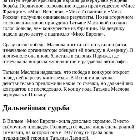
За титул первой красавицы Европы развернулась упорная
борьба. Первичное голосование отдало преимущество «Мисс
Франции». «Мисс Венгрия», «Мисс Испания» и «Мисс
Россия» получили одинаковые результаты. Но на вторичном
голосовании жюри присудило Татьяне Масловой на один
голос больше, чем конкурентке из Франции. На девушку
надели алую ленту с надписью «Мисс Европа».
Сразу после победы Маслова посетила Португалию (хотя
изначально организаторы обещали ей поездку в Америку). В
июне-июле она вновь блистала в салонах Парижа, где
отвечала на вопросы журналистов и раздавала автографы.
Татьяна Маслова надеялась, что победа в конкурсе откроет
перед ней карьеру кинозвезды. В Испании девушке
действительно предложили какие-то съёмки, но дальнейших
контрактов не последовало. К концу года Татьяна Маслова
вернулась в Польшу.
Дальнейшая судьба
В Вильне «Мисс Европа» жила довольно скромно. Вместо
съёмочных площадок Голливуда её ждала лишь сцена родной
гимназии, на которой она в 1937 году сыграла роль
пушкинской героини Татьяны Лариной.