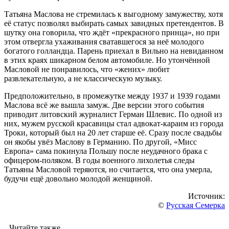
Татьяна Маслова не стремилась к выгодному замужеству, хотя
её статус позволял выбирать самых завидных претендентов. В
шутку она говорила, что ждёт «прекрасного принца», но при
этом отвергла ухаживания сватавшегося за неё молодого
богатого голландца. Парень приехал в Вильно на невиданном
в этих краях шикарном белом автомобиле. Но утончённой
Масловой не понравилось, что «жених» любит
развлекательную, а не классическую музыку.
Предположительно, в промежутке между 1937 и 1939 годами
Маслова всё же вышла замуж. Две версии этого события
приводит литовский журналист Герман Шлевис. По одной из
них, мужем русской красавицы стал адвокат-караим из города
Троки, который был на 20 лет старше её. Сразу после свадьбы
он якобы увёз Маслову в Германию. По другой, «Мисс
Европа» сама покинула Польшу после неудачного брака с
офицером-поляком. В годы военного лихолетья следы
Татьяны Масловой теряются, но считается, что она умерла,
будучи ещё довольно молодой женщиной.
Источник:
©
Русская Семерка
Читайте также