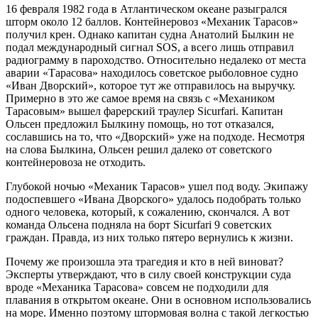
16 февраля 1982 года в Атлантическом океане разыгрался
шторм около 12 баллов. Контейнеровоз «Механик Тарасов»
получил крен. Однако капитан судна Анатолий Былкин не
подал международный сигнал SOS, а всего лишь отправил
радиограмму в пароходство. Относительно недалеко от места
аварии «Тарасова» находилось советское рыболовное судно
«Иван Дворский», которое тут же отправилось на выручку.
Примерно в это же самое время на связь с «Механиком
Тарасовым» вышел фарерский траулер Sicurfari. Капитан
Ольсен предложил Былкину помощь, но тот отказался,
сославшись на то, что «Дворский» уже на подходе. Несмотря
на слова Былкина, Ольсен решил далеко от советского
контейнеровоза не отходить.
Глубокой ночью «Механик Тарасов» ушел под воду. Экипажу
подоспевшего «Ивана Дворского» удалось подобрать только
одного человека, который, к сожалению, скончался. А вот
команда Ольсена подняла на борт Sicurfari 9 советских
граждан. Правда, из них только пятеро вернулись к жизни.
Почему же произошла эта трагедия и кто в ней виноват?
Эксперты утверждают, что в силу своей конструкции суда
вроде «Механика Тарасова» совсем не подходили для
плавания в открытом океане. Они в основном использовались
на море. Именно поэтому штормовая волна с такой легкостью