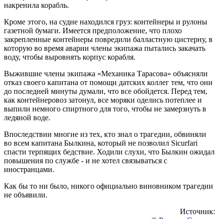
накренила корабль.
Кроме этого, на судне находился груз: контейнеры и рулоны
газетной бумаги. Имеется предположение, что плохо
закрепленные контейнеры повредили балластную цистерну, в
которую во время аварии члены экипажа пытались закачать
воду, чтобы выровнять корпус корабля.
Выжившие члены экипажа «Механика Тарасова» объясняли
отказ своего капитана от помощи датских коллег тем, что они
до последней минуты думали, что все обойдется. Перед тем,
как контейнеровоз затонул, все моряки оделись потеплее и
выпили немного спиртного для того, чтобы не замерзнуть в
ледяной воде.
Впоследствии многие из тех, кто знал о трагедии, обвиняли
во всем капитана Былкина, который не позволил Sicurfari
спасти терпящих бедствие. Ходили слухи, что Былкин ожидал
повышения по службе - и не хотел связываться с
иностранцами.
Как бы то ни было, никого официально виновником трагедии
не объявили.
Источник: