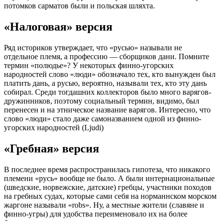
потомков сарматов были и польская шляхта.
«Налоговая» версия
Ряд историков утверждает, что «русью» называли не
отдельное племя, а профессию — сборщиков дани. Помните
термин «полюдье»? У некоторых финно-угорских
народностей слово «люди» обозначало тех, кто вынужден был
платить дань, а русью, вероятно, называли тех, кто эту дань
собирал. Среди тогдашних коллекторов было много варягов-
дружинников, поэтому социальный термин, видимо, был
перенесен и на этническое название варягов. Интересно, что
слово «люди» стало даже самоназванием одной из финно-
угорских народностей (Ljudi)
«Гребная» версия
В последнее время распространилась гипотеза, что никакого
племени «русь» вообще не было. А были интернациональные
(шведские, норвежские, датские) гребцы, участники походов
на гребных судах, которые сами себя на норманнском морском
жаргоне называли «robs». Ну, а местные жители (славяне и
финно-угры) для удобства переименовало их на более