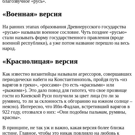
благозвучное «русь».
«Военная» версия
На ранних этапах образования Древнерусского государства
«русью» называли военное сословие. Чуть позднее «русью»
стали называть форму государственного правления (вроде
военной республики), а уже потом название перешло на весь
народ.
«Краснолицая» версия
Как известно византийцы называли агрессоров, совершавших
периодически набеги на Константинополь, пройдя путь «из
варягов в греки», «россами» (то есть «красными» или
«рыжими»). Это дало повод для гипотез, что свое прозвище
гости из Киевской Руси получили за цвет лица (то ли за
румянец, то ли за склонность к обгоранию на южном солнце –
неясно). Интересно, что Ибн-Фадлан, встретивший варягов в
922 году, отозвался о них: «Они подобны пальмам, румяны,
красны».
В принципе, не так уж и важно, какая версия более близка
истине. Главное, чтобы это никак повлияло на любовь к