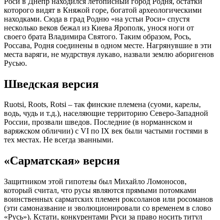
Роси в Днепр находился летописный город Родня, остатки
которого видят в Княжой горе, богатой археологическими
находками. Сюда в град Родню «на устьи Роси» спустя
несколько веков бежал из Киева Ярополк, унося ноги от
своего брата Владимира Святого. Таким образом, Рось,
Россава, Родня соединены в одном месте. Нагрянувшие в эти
места варяги, не мудрствуя лукаво, назвали землю аборигенов
Русью.
Шведская версия
Ruotsi, Roots, Rotsi – так финские племена (суоми, карелы,
водь, чудь и т.д.), населяющие территорию Северо-Западной
России, прозвали шведов. Последние (в норманнском и
варяжском обличии) с VI по IX век были частыми гостями в
тех местах. Не всегда званными.
«Сарматская» версия
Защитником этой гипотезы был Михайло Ломоносов,
который считал, что русы являются прямыми потомками
воинственных сарматских племен роксоланов или росоманов
(эти самоназвание и эволюционировали со временем в слово
«Русь»). Кстати, конкурентами Руси за право носить титул