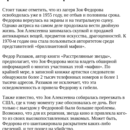
Стоит также отметить, что из лагеря Зоя Федорова
освободилась уже в 1955 году, не отбыв и половины срока.
Федорова вернулась на экраны и на театральную сцену.
Однако актриса на самом деле продолжала вести двойную
жизнь. Зоя Алексеевна занималась скупкой и продажей
антикварных вещей, предметов искусства, драгоценностей. К
1970-м годам она стала пользоваться авторитетом среди
представителей «бриллиантовой мафии».
Федор Раззаков, автор книги «Расстрелянные звезды»,
предполагает, что Зоя Федорова могла владеть обширной
информацией о многих участниках этой «мафии». По
крайней мере, в записной книжке артистки следователи
обнаружили более 2 тысяч телефонных номеров и более 1
тысячи адресов. Раззаков не исключает, что эта
осведомленность и привела Федорову к гибели.
Также известно, что Зоя Алексеевна собиралась переезжать в
США, где к тому моменту уже обосновалась ее дочь. Вот
только с выездом у Федоровой были большие проблемы.
Возможно, что для их решения, звезда кино и привлекла кого-
то из своих высокопоставленных знакомых. Может быть,
Федорова его шантажировала раскрытием каких-либо
сведений, и тот пошел на убийство.