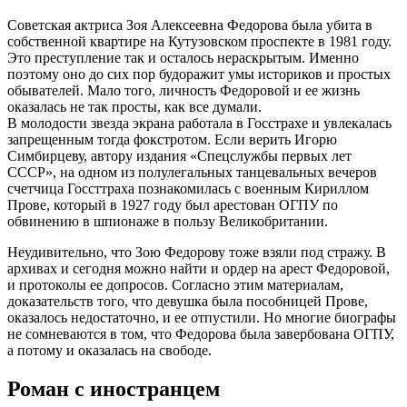
Советская актриса Зоя Алексеевна Федорова была убита в
собственной квартире на Кутузовском проспекте в 1981 году.
Это преступление так и осталось нераскрытым. Именно
поэтому оно до сих пор будоражит умы историков и простых
обывателей. Мало того, личность Федоровой и ее жизнь
оказалась не так просты, как все думали.
В молодости звезда экрана работала в Госстрахе и увлекалась
запрещенным тогда фокстротом. Если верить Игорю
Симбирцеву, автору издания «Спецслужбы первых лет
СССР», на одном из полулегальных танцевальных вечеров
счетчица Госсттраха познакомилась с военным Кириллом
Прове, который в 1927 году был арестован ОГПУ по
обвинению в шпионаже в пользу Великобритании.
Неудивительно, что Зою Федорову тоже взяли под стражу. В
архивах и сегодня можно найти и ордер на арест Федоровой,
и протоколы ее допросов. Согласно этим материалам,
доказательств того, что девушка была пособницей Прове,
оказалось недостаточно, и ее отпустили. Но многие биографы
не сомневаются в том, что Федорова была завербована ОГПУ,
а потому и оказалась на свободе.
Роман с иностранцем