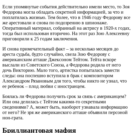
Если упомянутые события действительно имели место, то Зоя
Федорова могла обладать секретной информацией, за что и
поплатилась жизнью. Тем более, что в 1946 году Федорову все
же арестовали и снова по подозрению в шпионаже.
Оперативный материал, собранный на актрису в 1920-х годах,
тогда был использован вторично. На этот раз Зою Алексеевну
приговорили к 25 годам заключения.
И снова примечательный факт – за несколько месяцев до
ареста судьба, будто случайно, свела Зою Федорову с
американским атташе Джексоном Тейтом. Тейта вскоре
выслали из Советского Союза, а Федорова родила от него
дочь Викторию. Мало того, артистка попыталась замести
следы: она поспешно вступила в брак с композитором
Александром Рязановым для того, чтобы никто не узнал, что
ее ребенок – плод любви с иностранцем.
Боялась ли Федорова получить срок за связь с американцем?
Или она делилась с Тейтом какими-то секретными
сведениями? А, может быть, наоборот узнавала информацию
от него? Не зря же американского атташе объявили персоной
нон-грата.
Бриллиантовая мафия