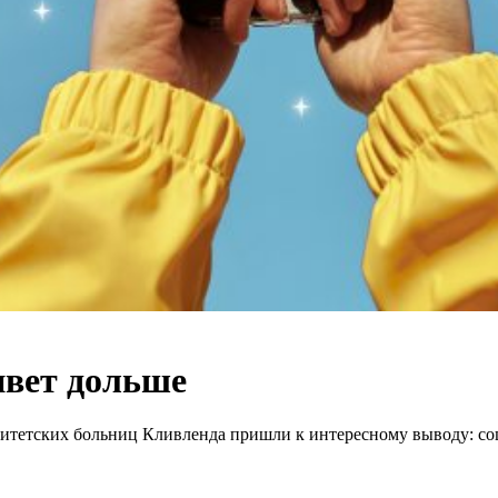
ивет дольше
итетских больниц Кливленда пришли к интересному выводу: соц