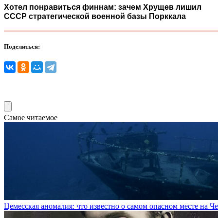
Хотел понравиться финнам: зачем Хрущев лишил
СССР стратегической военной базы Порккала
Поделиться:
Самое читаемое
Цемесская аномалия: что известно о самом опасном месте на 