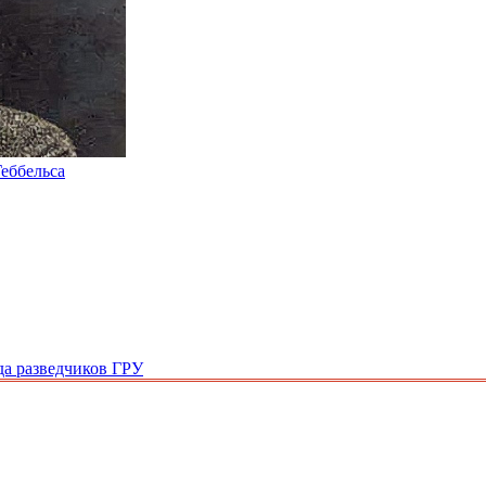
Геббельса
да разведчиков ГРУ