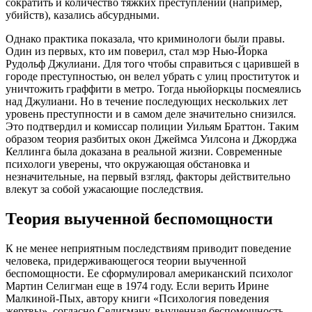
сократить и количество тяжких преступлений (например,
убийств), казались абсурдными.
Однако практика показала, что криминологи были правы.
Один из первых, кто им поверил, стал мэр Нью-Йорка
Рудольф Джулиани. Для того чтобы справиться с царившей в
городе преступностью, он велел убрать с улиц проституток и
уничтожить граффити в метро. Тогда ньюйоркцы посмеялись
над Джулиани. Но в течение последующих нескольких лет
уровень преступности и в самом деле значительно снизился.
Это подтвердил и комиссар полиции Уильям Браттон. Таким
образом теория разбитых окон Джеймса Уилсона и Джорджа
Келлинга была доказана в реальной жизни. Современные
психологи уверены, что окружающая обстановка и
незначительные, на первый взгляд, факторы действительно
влекут за собой ужасающие последствия.
Теория выученной беспомощности
К не менее неприятным последствиям приводит поведение
человека, придерживающегося теории выученной
беспомощности. Ее сформулировал американский психолог
Мартин Селигман еще в 1974 году. Если верить Ирине
Малкиной-Пых, автору книги «Психология поведения
жертвы», согласно Селигману, выученная беспомощность –