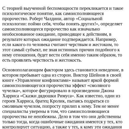
С теорией выученной беспомощности перекликается и такое
психологическое понятие, как самоисполняющееся
пророчество. Роберт Чалдини, автор «Социальной
психологии: пойми себя, чтобы понять других!», определяет
самоисполняющееся пророчество как изначально
необоснованное ожидание, приводящее к действиям, в
результате которых ожидание подтверждается. Например,
если какого-то человека считают черствым и жестоким, то
этот самый субъект, не зная истинных причин подобного к
нему отношения, будет вести себя именно таким образом, то
есть проявлять черствость и жестокость.
Основополагающим фактором здесь становится неведение, в
котором пребывает одна из сторон. Виктор Шейнов в своей
книге «Управление конфликтами» называет яркой формой
самоисполняющегося пророчества эффект «смоляного
чучелка», которое фигурировало в произведении Джона
Харриса «Сказки дядюшки Римуса». Как известно, один из
героев Харриса, братец Кролик, пытаясь подраться со
смоляным чучелом, попросту прилип к нему. Тем не менее
специалисты уверены в том, что самоисполняющиеся
пророчества не неизбежны. Дело в том что они действенны
только тогда, когда ошибочные ожидания имеются у тех, кто
контролирует ситуацию, а также у тех, к кому эти ожидания