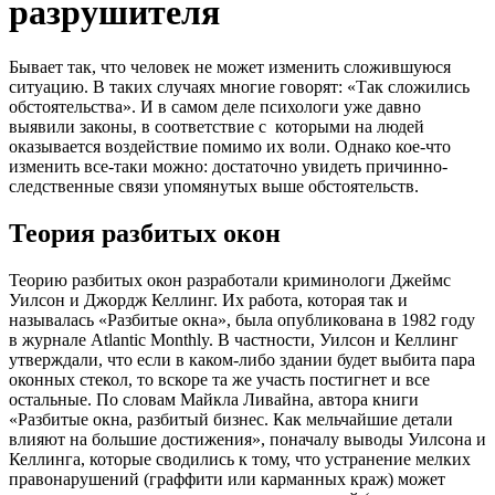
разрушителя
Бывает так, что человек не может изменить сложившуюся
ситуацию. В таких случаях многие говорят: «Так сложились
обстоятельства». И в самом деле психологи уже давно
выявили законы, в соответствие с которыми на людей
оказывается воздействие помимо их воли. Однако кое-что
изменить все-таки можно: достаточно увидеть причинно-
следственные связи упомянутых выше обстоятельств.
Теория разбитых окон
Теорию разбитых окон разработали криминологи Джеймс
Уилсон и Джордж Келлинг. Их работа, которая так и
называлась «Разбитые окна», была опубликована в 1982 году
в журнале Atlantic Monthly. В частности, Уилсон и Келлинг
утверждали, что если в каком-либо здании будет выбита пара
оконных стекол, то вскоре та же участь постигнет и все
остальные. По словам Майкла Ливайна, автора книги
«Разбитые окна, разбитый бизнес. Как мельчайшие детали
влияют на большие достижения», поначалу выводы Уилсона и
Келлинга, которые сводились к тому, что устранение мелких
правонарушений (граффити или карманных краж) может