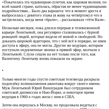
«Покатилась эта чудовищная сплетня, как шаровая молния, по
всей нашей стране, катилась, обрастая не менее чудовищными
подробностями... Было два варианта: что в момент ареста я
выбросилась с девятого этажа (я живу на четвёртом) и что я
застрелилась, когда меня «брали», - рассказывала «тётя Валя».
Несколько месяцев, пока длился перерыв в телевизионной
карьере Леонтьевой, она регулярно сталкивалась с бурной
реакцией людей, которые видели её живой и свободной. Но
доказать широкой аудитории, что с ней всё в порядке, не имея
доступа к эфиру, она не могла. Другие же ведущие, которым
поступали недоуменные звонки в прямой эфир, молчали о
Леонтьевой. Слухи сошли на нет только после того, как
Валентину Леонтьеву вновь показали на экране.
.
Только многие годы спустя советская телезвезда раскрыла
подоплёку возникновения ажиотажа вокруг своего имени.
Муж Леонтьевой Юрий Виноградов был сотрудником
советской дипмиссии в Нью-Йорке, и некоторое время
ведущая в 1960-х годах жила с ним в США.
Затем она вернулась в Москву, но продолжала видеться с