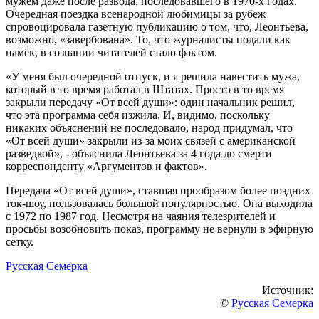
мужем даже после развода, последовавшего в 1970-х годах.
Очередная поездка всенародной любимицы за рубеж
спровоцировала газетную публикацию о том, что, Леонтьева,
возможно, «завербована». То, что журналисты подали как
намёк, в сознании читателей стало фактом.
«У меня был очередной отпуск, и я решила навестить мужа,
который в то время работал в Штатах. Просто в то время
закрыли передачу «От всей души»: один начальник решил,
что эта программа себя изжила. И, видимо, поскольку
никаких объяснений не последовало, народ придумал, что
«От всей души» закрыли из-за моих связей с американской
разведкой», - объяснила Леонтьева за 4 года до смерти
корреспонденту «Аргументов и фактов».
Передача «От всей души», ставшая прообразом более поздних
ток-шоу, пользовалась большой популярностью. Она выходила
с 1972 по 1987 год. Несмотря на чаяния телезрителей и
просьбы возобновить показ, программу не вернули в эфирную
сетку.
Русская Семёрка
Источник:
©
Русская Семерка