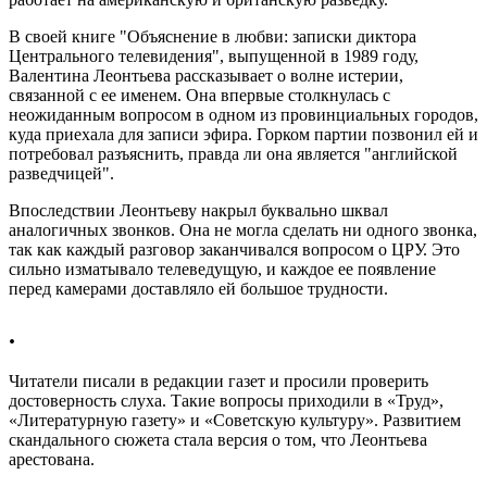
В своей книге "Объяснение в любви: записки диктора
Центрального телевидения", выпущенной в 1989 году,
Валентина Леонтьева рассказывает о волне истерии,
связанной с ее именем. Она впервые столкнулась с
неожиданным вопросом в одном из провинциальных городов,
куда приехала для записи эфира. Горком партии позвонил ей и
потребовал разъяснить, правда ли она является "английской
разведчицей".
Впоследствии Леонтьеву накрыл буквально шквал
аналогичных звонков. Она не могла сделать ни одного звонка,
так как каждый разговор заканчивался вопросом о ЦРУ. Это
сильно изматывало телеведущую, и каждое ее появление
перед камерами доставляло ей большое трудности.
.
Читатели писали в редакции газет и просили проверить
достоверность слуха. Такие вопросы приходили в «Труд»,
«Литературную газету» и «Советскую культуру». Развитием
скандального сюжета стала версия о том, что Леонтьева
арестована.