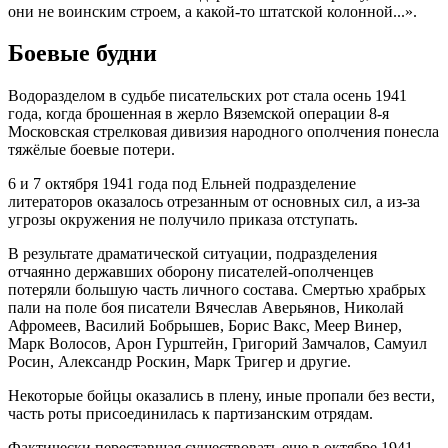
они не воинским строем, а какой-то штатской колонной...».
Боевые будни
Водоразделом в судьбе писательских рот стала осень 1941
года, когда брошенная в жерло Вяземской операции 8-я
Московская стрелковая дивизия народного ополчения понесла
тяжёлые боевые потери.
6 и 7 октября 1941 года под Ельней подразделение
литераторов оказалось отрезанным от основных сил, а из-за
угрозы окружения не получило приказа отступать.
В результате драматической ситуации, подразделения
отчаянно державших оборону писателей-ополченцев
потеряли большую часть личного состава. Смертью храбрых
пали на поле боя писатели Вячеслав Аверьянов, Николай
Афромеев, Василий Бобрышев, Борис Вакс, Меер Винер,
Марк Волосов, Арон Гурштейн, Григорий Замчалов, Самуил
Росин, Александр Роскин, Марк Тригер и другие.
Некоторые бойцы оказались в плену, иные пропали без вести,
часть роты присоединилась к партизанским отрядам.
Фактически переставшая существовать еще в октябре 1941