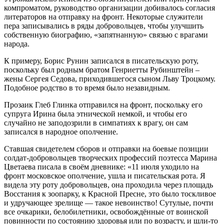
компроматом, руководство организации добивалось согласия
литераторов на отправку на фронт. Некоторые служители
пера записывались в ряды добровольцев, чтобы улучшить
собственную биографию, «запятнанную» связью с врагами
народа.
К примеру, Борис Рунин записался в писательскую роту,
поскольку был родным братом Генриетты Рубинштейн –
жены Сергея Седова, приходившегося сыном Льву Троцкому.
Подобное родство в то время было незавидным.
Прозаик Глеб Глинка отправился на фронт, поскольку его
супруга Ирина была этнической немкой, и чтобы его
случайно не заподозрили в симпатиях к врагу, он сам
записался в народное ополчение.
Ставшая свидетелем сборов и отправки на боевые позиции
солдат-добровольцев творческих профессий поэтесса Марина
Цветаева писала в своём дневнике: «11 июля уходило на
фронт московское ополчение, ушла и писательская рота. Я
видела эту роту добровольцев, она проходила через площадь
Восстания к зоопарку, к Красной Пресне, это было тоскливое
и удручающее зрелище — такое невоинство! Сутулые, почти
все очкарики, белобилетники, освобождённые от воинской
повинности по состоянию здоровья или по возрасту, и шли-то