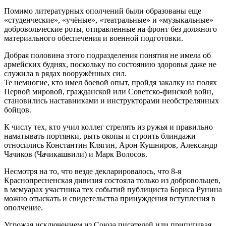
Помимо литературных ополчений были образованы еще
«студенческие», «учёные», «театральные» и «музыкальные»
добровольческие роты, отправленные на фронт без должного
материального обеспечения и военной подготовки.
Добрая половина этого подразделения понятия не имела об
армейских буднях, поскольку по состоянию здоровья даже не
служила в рядах вооружённых сил.
Те немногие, кто имел боевой опыт, пройдя закалку на полях
Первой мировой, гражданской или Советско-финской войн,
становились наставниками и инструкторами необстрелянных
бойцов.
К числу тех, кто учил коллег стрелять из ружья и правильно
наматывать портянки, рыть окопы и строить блиндажи
относились Константин Клягин, Арон Кушниров, Александр
Чачиков (Чачикашвили) и Марк Волосов.
Несмотря на то, что везде декларировалось, что 8-я
Краснопресненская дивизия состояла только из добровольцев,
в мемуарах участника тех событий публициста Бориса Рунина
можно отыскать и свидетельства принуждения вступления в
ополчение.
Угрожая исключением из Союза писателей или припугивая