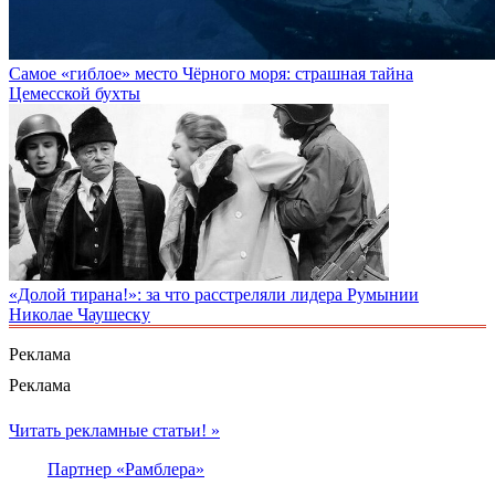
Самое «гиблое» место Чёрного моря: страшная тайна
Цемесской бухты
«Долой тирана!»: за что расстреляли лидера Румынии
Николае Чаушеску
Реклама
Реклама
Читать рекламные статьи! »
Партнер «Рамблера»