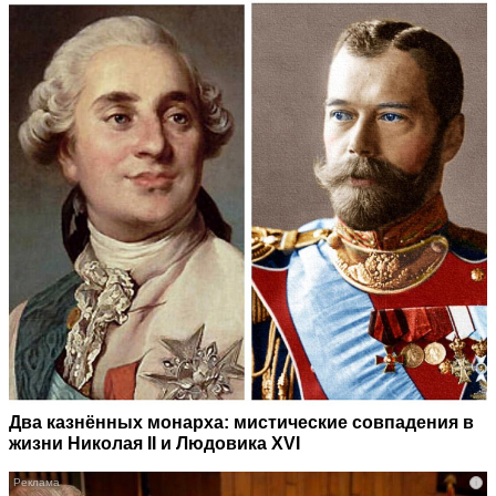
Два казнённых монарха: мистические совпадения в
жизни Николая II и Людовика XVI
i