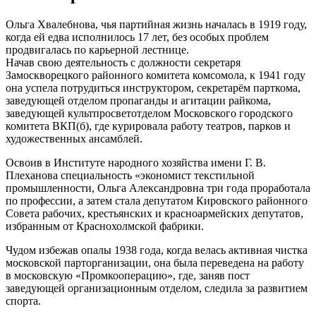
Ольга Хвалебнова, чья партийная жизнь началась в 1919 году,
когда ей едва исполнилось 17 лет, без особых проблем
продвигалась по карьерной лестнице.
Начав свою деятельность с должности секретаря
Замоскворецкого районного комитета комсомола, к 1941 году
она успела потрудиться инструктором, секретарём парткома,
заведующей отделом пропаганды и агитации райкома,
заведующей культпросветотделом Московского городского
комитета ВКП(б), где курировала работу театров, парков и
художественных ансамблей.
Освоив в Институте народного хозяйства имени Г. В.
Плеханова специальность «экономист текстильной
промышленности, Ольга Александровна три года проработала
по профессии, а затем стала депутатом Кировского районного
Совета рабочих, крестьянских и красноармейских депутатов,
избранным от Краснохолмской фабрики.
Чудом избежав опалы 1938 года, когда велась активная чистка
московской парторганизации, она была переведена на работу
в московскую «Промкооперацию», где, заняв пост
заведующей организационным отделом, следила за развитием
спорта.