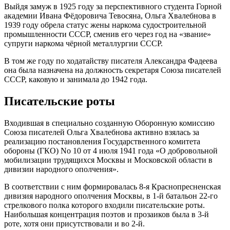
Выйдя замуж в 1925 году за перспективного студента Горной
академии Ивана Фёдоровича Тевосяна, Ольга Хвалебнова в
1939 году обрела статус жены наркома судостроительной
промышленности СССР, сменив его через год на «звание»
супруги наркома чёрной металлургии СССР.
В том же году по ходатайству писателя Александра Фадеева
она была назначена на должность секретаря Союза писателей
СССР, каковую и занимала до 1942 года.
Писательские роты
Входившая в специально созданную Оборонную комиссию
Союза писателей Ольга Хвалебнова активно взялась за
реализацию постановления Государственного комитета
обороны (ГКО) No 10 от 4 июля 1941 года «О добровольной
мобилизации трудящихся Москвы и Московской области в
дивизии народного ополчения».
В соответствии с ним формировалась 8-я Краснопресненская
дивизия народного ополчения Москвы, в 1-й батальон 22-го
стрелкового полка которого входили писательские роты.
Наибольшая концентрация поэтов и прозаиков была в 3-й
роте, хотя они присутствовали и во 2-й.