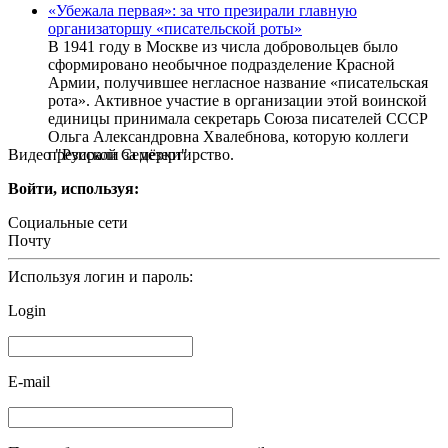
«Убежала первая»: за что презирали главную
организаторшу «писательской роты»
В 1941 году в Москве из числа добровольцев было
сформировано необычное подразделение Красной
Армии, получившее негласное название «писательская
рота». Активное участие в организации этой воинской
единицы принимала секретарь Союза писателей СССР
Ольга Александровна Хвалебнова, которую коллеги
Видео "Русской Семёрки"
презирали за дезертирство.
Войти, используя:
Социальные сети
Почту
Используя логин и пароль:
Login
E-mail