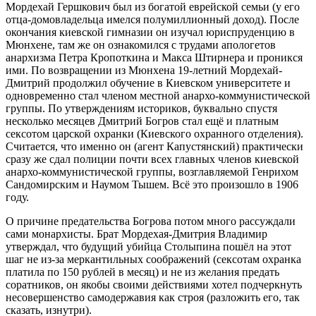
Мордехай Гершкович был из богатой еврейской семьи (у его
отца-домовладельца имелся полумиллионный доход). После
окончания киевской гимназии он изучал юриспруденцию в
Мюнхене, там же он ознакомился с трудами апологетов
анархизма Петра Кропоткина и Макса Штирнера и проникся
ими. По возвращении из Мюнхена 19-летний Мордехай-
Дмитрий продолжил обучение в Киевском университете и
одновременно стал членом местной анархо-коммунистической
группы. По утверждениям историков, буквально спустя
несколько месяцев Дмитрий Богров стал ещё и платным
сексотом царской охранки (Киевского охранного отделения).
Считается, что именно он (агент Капустянский) практически
сразу же сдал полиции почти всех главных членов киевской
анархо-коммунистической группы, возглавляемой Генрихом
Сандомирским и Наумом Тышем. Всё это произошло в 1906
году.
О причине предательства Богрова потом много рассуждали
сами монархисты. Брат Мордехая-Дмитрия Владимир
утверждал, что будущий убийца Столыпина пошёл на этот
шаг не из-за меркантильных соображений (сексотам охранка
платила по 150 рублей в месяц) и не из желания предать
соратников, он якобы своими действиями хотел подчеркнуть
несовершенство самодержавия как строя (разложить его, так
сказать, изнутри).