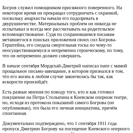
Богров служил помощником присяжного поверенного. На
некоторое время он прекращал сотрудничать с охранкой,
поскольку анархисты начали его подозревать в
двурушничестве. Материальных проблем он никогда не
испытывал и всегда мог рассчитывать на родительское
вспомоществование. Судя по сохранившимся письмам
метавшегося в поисках приложения своих сил Богрова-
Герштейна, его снедала смертельная тоска по чему-то
неосуществившемуся и непременно героическому, по тому,
что он непременно должен совершить.
В начале сентября Мордехай-Дмитрий написал папе с мамой
прощальное письмо-завещание, в котором признался в том,
что его жизнь в любом случае закончилась бы так, как
вскорости произойдёт.
Есть разные мнения по поводу того, кто и как готовил
покушение на Петра Столыпина в Киевском оперном театре,
но, исходя из протокола показаний самого Богрова (он
опубликован), это была его личная инициатива, причём
спонтанная.
Документально подтверждено, что 1 сентября 1911 года
пропуск Дмитрию Богрову на посещение Киевского оперного