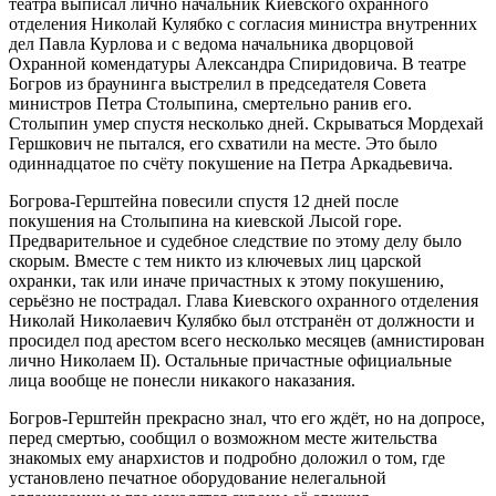
театра выписал лично начальник Киевского охранного
отделения Николай Кулябко с согласия министра внутренних
дел Павла Курлова и с ведома начальника дворцовой
Охранной комендатуры Александра Спиридовича. В театре
Богров из браунинга выстрелил в председателя Совета
министров Петра Столыпина, смертельно ранив его.
Столыпин умер спустя несколько дней. Скрываться Мордехай
Гершкович не пытался, его схватили на месте. Это было
одиннадцатое по счёту покушение на Петра Аркадьевича.
Богрова-Герштейна повесили спустя 12 дней после
покушения на Столыпина на киевской Лысой горе.
Предварительное и судебное следствие по этому делу было
скорым. Вместе с тем никто из ключевых лиц царской
охранки, так или иначе причастных к этому покушению,
серьёзно не пострадал. Глава Киевского охранного отделения
Николай Николаевич Кулябко был отстранён от должности и
просидел под арестом всего несколько месяцев (амнистирован
лично Николаем II). Остальные причастные официальные
лица вообще не понесли никакого наказания.
Богров-Герштейн прекрасно знал, что его ждёт, но на допросе,
перед смертью, сообщил о возможном месте жительства
знакомых ему анархистов и подробно доложил о том, где
установлено печатное оборудование нелегальной