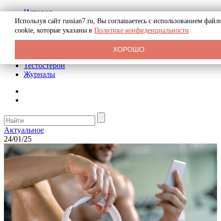
История
Биография
Используя сайт russian7.ru, Вы соглашаетесь с использованием файл
Криминал
cookie, которые указаны в
Политике конфиденциальности
Реклама на сайте
О сайте
ХОРОШО
Рекомендательные статьи
Тестостерон
Журналы
Актуальное
24/01/25