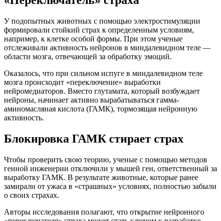
У подопытных животных с помощью электростимуляции
формировали стойкий страх к определенным условиям,
например, к клетке особой формы. При этом ученые
отслеживали активность нейронов в миндалевидном теле —
области мозга, отвечающей за обработку эмоций.
Оказалось, что при сильном испуге в миндалевидном теле
мозга происходит «переключение» выработки
нейромедиаторов. Вместо глутамата, который возбуждает
нейроны, начинает активно вырабатываться гамма-
аминомасляная кислота (ГАМК), тормозящая нейронную
активность.
Блокировка ГАМК стирает страх
Чтобы проверить свою теорию, ученые с помощью методов
генной инженерии отключили у мышей ген, ответственный за
выработку ГАМК. В результате животные, которые ранее
замирали от ужаса в «страшных» условиях, полностью забыли
о своих страхах.
Авторы исследования полагают, что открытие нейронного
«переключателя» страха может стать ключом к разработке