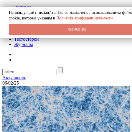
История
Биография
Используя сайт russian7.ru, Вы соглашаетесь с использованием файл
Криминал
cookie, которые указаны в
Политике конфиденциальности
Реклама на сайте
О сайте
ХОРОШО
Рекомендательные статьи
Тестостерон
Журналы
Актуальное
06/02/25