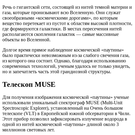
Речь о гигантской сети, состоящей из нитей темной материи и
газа, которые пронизывают всю Вселенную. Они служат
своеобразными «космическими дорогами», по которым
вещество перетекает из пустот к областям высокой плотности,
где формируются галактики. В местах пересечения нитей
располагаются скопления галактик — самые массивные
объекты во Вселенной.
Долгое время прямое наблюдение космической «паутины»
было практически невозможным из-за слабого свечения газа,
из которого она состоит. Однако, благодаря использованию
современных технологий, ученым удалось не только увидеть,
но и запечатлеть часть этой грандиозной структуры.
Телескоп MUSE
Для получения изображения космической «паутины» ученые
использовали уникальный спектрограф MUSE (Multi-Unit
Spectroscopic Explorer), установленный на Очень большом
телескопе (VLT) в Европейской южной обсерватории в Чили.
Этот прибор позволил зафиксировать излучение водорода в
одной из нитей космической «паутины» длиной около 3
миллионов световых лет.