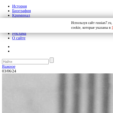
История
Биография
Криминал
СССР
Используя сайт russian7.r
Тайны
cookie, которые указаны в
Рекомендации
Реклама
О сайте
Важное
03/06/24