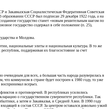
ССР и Закавказская Социалистическая Федеративная Советская
 образовании СССР был подписан 29 декабря 1922 года, а на
 созданное государство станет «новым решительным шагом по
зное государство содержал в себе положение (п. 25),
сударства и Молдова.
тии, национальные элиты и национальная культура. В то же
 республик, поддерживая их благосостояние за счет
о очевидным для всех, а большая часть народа разуверилась в
 что коммунизм в стране будет построен к 1980 году, то уже
 воспринимал всерьез.
онфликтов и противоречий. В республиках усилились
кларацию о государственном суверенитете республики. Так
алтики, а затем и Закавказья, и Средней Азии. В 1990 году
входящей в состав СССР. За центром оставался довольно узкий