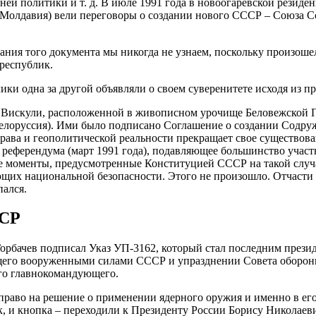
шней политики и т. д. В июле 1991 года в новоогаревской резид
и Молдавия) вели переговоры о создании нового СССР – Союза 
сания того документа мы никогда не узнаем, поскольку произош
республик.
ки одна за другой объявляли о своем суверенитете исходя из пр
и Вискули, расположенной в живописном урочище Беловежской П
Белоруссия). Ими было подписано Соглашение о создании Содру
рава и геополитической реальности прекращает свое существов
референдума (март 1991 года), подавляющее большинство участн
е моменты, предусмотренные Конституцией СССР на такой случа
ающих национальной безопасности. Этого не произошло. Отчасти
пался.
ССР
. Горбачев подписал Указ УП-3162, который стал последним пре
го вооруженными силами СССР и упразднении Совета обороны 
ного главнокомандующего.
аво на решение о применении ядерного оружия и именно в его
к, и кнопка – переходили к Президенту России Борису Николаеви