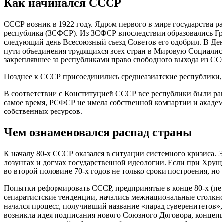
Как начинался СССР
СССР возник в 1922 году. Ядром первого в мире государства 
республика (ЗСФСР). Из ЗСФСР впоследствии образовались Гру
следующий день Всесоюзный съезд Советов его одобрил. В Де
пути объединения трудящихся всех стран в Мировую Социалист
закреплявшее за республиками право свободного выхода из СС
Позднее к СССР присоединились среднеазиатские республики, 
В соответствии с Конституцией СССР все республики были рав
самое время, РСФСР не имела собственной компартии и академи
собственных ресурсов.
Чем ознаменовался распад страны
К началу 80-х СССР оказался в ситуации системного кризиса. Э
лозунгах и догмах государственной идеологии. Если при Хрущев
во второй половине 70-х годов не только сроки построения, н
Попытки реформировать СССР, предпринятые в конце 80-х (п
сепаратистские тенденции, начались межнациональные столкно
начался процесс, получивший название «парад суверенитетов»,
возникла идея подписания нового Союзного Договора, концепц