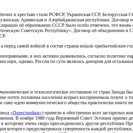
рабочих и крестьян стали РСФСР, Украинская ССР, Белорусская 
зинская, Армянская и Азербайджанская республики. Договор об
кларации об образовании СССР было особо отмечено, что вновь
ическую Советскую Республику». Договор об объединении в Сою
СР.
а перед самой войной в состав страны вошли прибалтийские го
ноправными, в них активно развивались, согласно политике пар
и наук, однако, Россия по сути являлась донором для остальных
кономическое и технологическое отставание от стран Запада был
е почти половина населения всерьез воспринимала лозунг о том,
о и саму идею коммунистического общества практически никто не
ериод
«Перестройки»
) привели к обострению всех застарелых к
вения. В ноябре 1988 года Верховный Совет Эстонии принял де
 к которому очень скоро присоединились другие республики Приб
ия которого предусматривала суверенность каждой республики, 