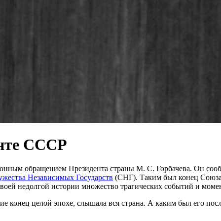
енте СССР
онным обращением Президента страны М. С. Горбачева. Он сооб
жества Независимых Государств
(СНГ). Таким был конец Союза
 своей недолгой истории множество трагических событий и моме
е конец целой эпохе, слышала вся страна. А каким был его по