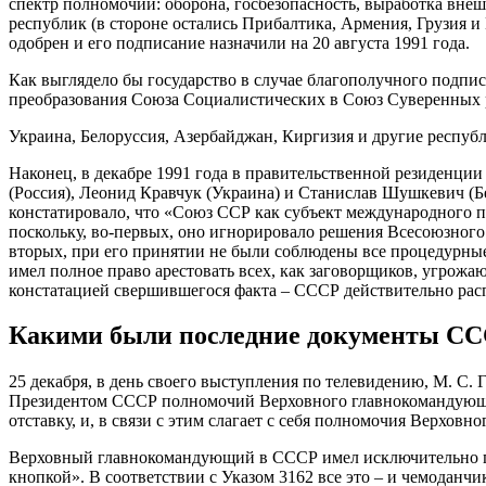
спектр полномочий: оборона, госбезопасность, выработка вне
республик (в стороне остались Прибалтика, Армения, Грузия 
одобрен и его подписание назначили на 20 августа 1991 года.
Как выглядело бы государство в случае благополучного подпи
преобразования Союза Социалистических в Союз Суверенных 
Украина, Белоруссия, Азербайджан, Киргизия и другие республи
Наконец, в декабре 1991 года в правительственной резиденци
(Россия), Леонид Кравчук (Украина) и Станислав Шушкевич (
констатировало, что «Союз ССР как субъект международного п
поскольку, во-первых, оно игнорировало решения Всесоюзного 
вторых, при его принятии не были соблюдены все процедурны
имел полное право арестовать всех, как заговорщиков, угрож
констатацией свершившегося факта – СССР действительно рас
Какими были последние документы С
25 декабря, в день своего выступления по телевидению, М. С
Президентом СССР полномочий Верховного главнокомандующе
отставку, и, в связи с этим слагает с себя полномочия Верхов
Верховный главнокомандующий в СССР имел исключительно пр
кнопкой». В соответствии с Указом 3162 все это – и чемоданчи