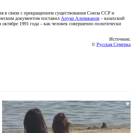
ия в связи с прекращением существования Союза ССР и
ическим документом поставил
Ануар Алимжанов
– казахский
 октябре 1991 года – как человек совершенно политически
Источник:
©
Русская Семерка
i