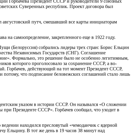
енции Горбачева Президент СССР и руководители 9 союзных
Советских Суверенных республик. Проект договора был
ел августовский путч, смешавший все карты инициаторам
ава на самоопределение, закрепленного еще в 1922 году.
ущи (Белоруссия) собрались лидеры трех стран: Борис Ельцин
жества Независимых Государств (СНГ). Соглашение
ание». Формально, это решение было не особенно легитимным,
иков которого проголосовало за сохранение СССР, а во-
й. Горбачев, действующий на тот момент Президент СССР,
 и потому, что подписание беловежских соглашений стало лишь
зидентским указом в истории СССР. Он назывался «О сложении
при Президенте СССР». Горбачев сообщал, что уходит в
 ведении находился пресловутый «чемоданчик с ядерной
чу Ельцину. В тот же день в 19 часов 38 минут над