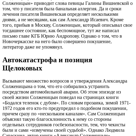
Солженицын» приводит слова певицы Галины Вишневской о
том, что у писателя была банальная аллергия. Да и сроки
лечения писателя Вишневская определяет несколькими
днями, а не месяцами, как сам Александр Исаевич. Кроме
того, прибыв в Москву, Солженицын, который описывал свое
тогдашнее состояние, как беспомощное, тут же написал
письмо главе КГБ Юрию Андропову. Однако о том, что в
Новочеркасске на него было совершено покушение,
литератор даже не упомянул.
Автокатастрофа и позиция
Щелоковых
Вызывают множество вопросов и утверждения Александра
Солженицына о том, что его собирались устранить
посредством автомобильной аварии. Об этом эпизоде из
своей жизни Солженицын поведал на страницах книги
«Бодался теленок с дубом». По словам прозаика, зимой 1971-
1972 годов его кто-то предупредил о подобном покушении,
причем сразу по «нескольким каналам». Сам Солженицын
объяснял такую благосклонность к нему со стороны
отдельных сотрудников госбезопасности, тем, что чекисты
были и сами «измучены своей судьбой». Однако Людмила
Сараскина, автор книги «Александр Солженицын»,