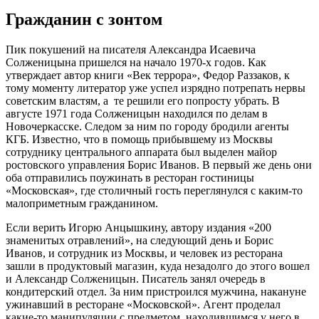
Гражданин с зонтом
Пик покушений на писателя Александра Исаевича
Солженицына пришелся на начало 1970-х годов. Как
утверждает автор книги «Век террора», Федор Раззаков, к
тому моменту литератор уже успел изрядно потрепать нервы
советским властям, а те решили его попросту убрать. В
августе 1971 года Солженицын находился по делам в
Новочеркасске. Следом за ним по городу бродили агенты
КГБ. Известно, что в помощь прибывшему из Москвы
сотруднику центрального аппарата был выделен майор
ростовского управления Борис Иванов. В первый же день они
оба отправились поужинать в ресторан гостиницы
«Московская», где столичный гость переглянулся с каким-то
малоприметным гражданином.
Если верить Игорю Анцышкину, автору издания «200
знаменитых отравлений», на следующий день и Борис
Иванов, и сотрудник из Москвы, и человек из ресторана
зашли в продуктовый магазин, куда незадолго до этого вошел
и Александр Солженицын. Писатель занял очередь в
кондитерский отдел. За ним пристроился мужчина, накануне
ужинавший в ресторане «Московской». Агент проделал
какие-то манипуляции с предметом, находившимся у него в