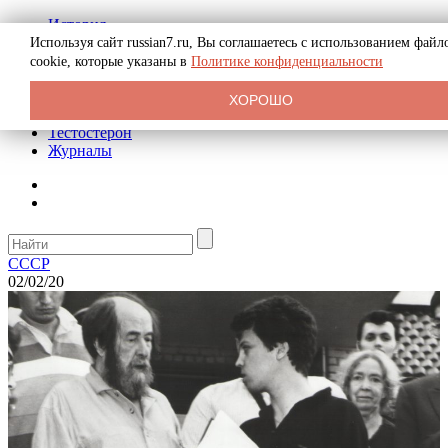
История
Биография
Используя сайт russian7.ru, Вы соглашаетесь с использованием файл
Криминал
cookie, которые указаны в
Политике конфиденциальности
Реклама на сайте
О сайте
ХОРОШО
Рекомендательные статьи
Тестостерон
Журналы
СССР
02/02/20