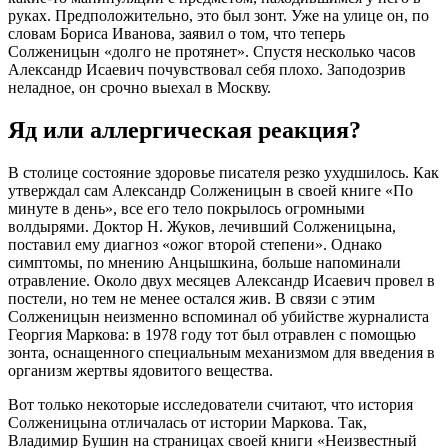
руках. Предположительно, это был зонт. Уже на улице он, по
словам Бориса Иванова, заявил о том, что теперь
Солженицын «долго не протянет». Спустя несколько часов
Александр Исаевич почувствовал себя плохо. Заподозрив
неладное, он срочно выехал в Москву.
Яд или аллергическая реакция?
В столице состояние здоровье писателя резко ухудшилось. Как
утверждал сам Александр Солженицын в своей книге «По
минуте в день», все его тело покрылось огромными
волдырями. Доктор Н. Жуков, лечивший Солженицына,
поставил ему диагноз «ожог второй степени». Однако
симптомы, по мнению Анцышкина, больше напоминали
отравление. Около двух месяцев Александр Исаевич провел в
постели, но тем не менее остался жив. В связи с этим
Солженицын неизменно вспоминал об убийстве журналиста
Георгия Маркова: в 1978 году тот был отравлен с помощью
зонта, оснащенного специальным механизмом для введения в
организм жертвы ядовитого вещества.
Вот только некоторые исследователи считают, что история
Солженицына отличалась от истории Маркова. Так,
Владимир Бушин на страницах своей книги «Неизвестный