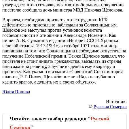
утверждает, что о готовящемся «автомобильном» покушении
писателю сообщила дочь министра МВД Николая Щелокова.
Впрочем, необходимо признать, что сотрудники КГБ
действительно пристально наблюдали за Солженицыным.
Щелоков же выступал против установок комитета
госбезопасности в отношении Александра Исаевича. Как
пишет А. В. Сульдин в издании «История СССР. Хроника
великой страны. 1917-1991», в октябре 1971 года министр
настаивал на том, что Солженицына необходимо отпустить на
получение Нобелевской премии. Также Щелоков заявлял, что
писателя не стоит лишать гражданства, высылать из страны
или сажать за решетку, а лучше выделить ему квартиру и
прописку. Как указано в издании «Советский Союз: история
власти», Р. Г. Пихоя, Щелоков писал: «Надо не публично
казнить врагов, а душить их в своих объятьях».
Юлия Попова
Источник:
©
Русская Семерка
Читайте также: выбор редакции "
Русской
Cемёрки
"