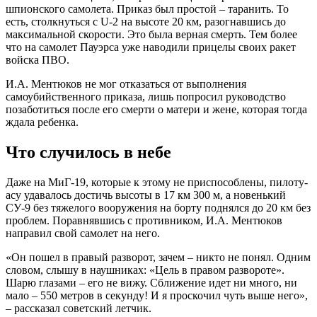
шпионского самолета. Приказ был простой – таранить. То
есть, столкнуться с U-2 на высоте 20 км, разогнавшись до
максимальной скорости. Это была верная смерть. Тем более
что на самолет Пауэрса уже наводили прицелы своих ракет
войска ПВО.
И.А. Ментюков не мог отказаться от выполнения
самоубийственного приказа, лишь попросил руководство
позаботиться после его смерти о матери и жене, которая тогда
ждала ребенка.
Что случилось в небе
Даже на МиГ-19, которые к этому не приспособлены, пилоту-
асу удавалось достичь высоты в 17 км 300 м, а новенький
СУ-9 без тяжелого вооружения на борту поднялся до 20 км без
проблем. Поравнявшись с противником, И.А. Ментюков
направил свой самолет на него.
«Он пошел в правый разворот, зачем – никто не понял. Одним
словом, слышу в наушниках: «Цель в правом развороте».
Шарю глазами – его не вижу. Сближение идет ни много, ни
мало – 550 метров в секунду! И я проскочил чуть выше него»,
– рассказал советский летчик.