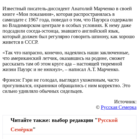
Известный писатель-диссидент Анатолий Марченко в своей
книге «Мои показания», которая распространялась в
самиздате с 1967 года, поведал о том, что Пауэрса содержали
во Владимирском централе в особых условиях. К нему даже
подсадили соседа-эстонца, знавшего английский язык,
который должен был регулярно говорить шпиону, как хорошо
живется в СССР.
«Так что напрасно, конечно, надеялись наши заключенные,
что американский летчик, оказавшись на родине, сможет
рассказать там об этом круге ада – настоящей тюремной
жизни Пауэрс и не нюхнул», – написал А.Т. Марченко.
Фрэнсис Гэри не голодал, выглядел ухоженным, часто
прогуливался, охранники обращались с ним корректно. Это
сильно удивляло обычных сидельцев.
Источник:
©
Русская Семерка
Читайте также: выбор редакции "
Русской
Cемёрки
"