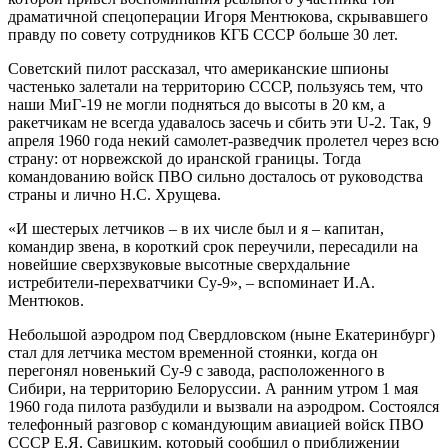
драматичной спецоперации Игоря Ментюкова, скрывавшего
правду по совету сотрудников КГБ СССР больше 30 лет.
Советский пилот рассказал, что американские шпионы
частенько залетали на территорию СССР, пользуясь тем, что
наши МиГ-19 не могли подняться до высоты в 20 км, а
ракетчикам не всегда удавалось засечь и сбить эти U-2. Так, 9
апреля 1960 года некий самолет-разведчик пролетел через всю
страну: от норвежской до иранской границы. Тогда
командованию войск ПВО сильно досталось от руководства
страны и лично Н.С. Хрущева.
«И шестерых летчиков – в их числе был и я – капитан,
командир звена, в короткий срок переучили, пересадили на
новейшие сверхзвуковые высотные сверхдальние
истребители-перехватчики Су-9», – вспоминает И.А.
Ментюков.
Небольшой аэродром под Свердловском (ныне Екатеринбург)
стал для летчика местом временной стоянки, когда он
перегонял новенький Су-9 с завода, расположенного в
Сибири, на территорию Белоруссии. А ранним утром 1 мая
1960 года пилота разбудили и вызвали на аэродром. Состоялся
телефонный разговор с командующим авиацией войск ПВО
СССР Е.Я. Савицким, который сообщил о приближении