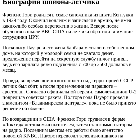
Биография шпиона-летчика
Френсис Гэри родился в семье сапожника из штата Кентукки
в 1929 году. Окончил колледж и записался в армию, не имея
каких-либо особых перспектив в жизни. Вскоре после
обучения в школе ВВС США на летчика обратили внимание
сотрудники ЦРУ.
Поскольку Пауэрс и его жена Барбара мечтали о собственном
доме, на который у молодой семьи не хватало денег,
предложение перейти на секретную службу пилот принял,
ведь его зарплата резко подскочила с 700 до 2500 долларов в
месяц.
Правда, во время шпионского полета над территорией СССР
летчик был сбит, а после приземления на парашюте –
арестован. Согласно официальной версии, самолет-шпион U-2
повредила советская ракета. Полтора года Пауэрс провел в
знаменитом «Владимирском централе», пока не было принято
решение об обмене.
По возвращении в США Френсис Гэри трудился в фирме
«Локхид» летчиком-испытателем, затем стал комментатором
на радио. Последним местом его работы было агентство
новостей KNBC, Пауэрс перевозил телевизионщиков на