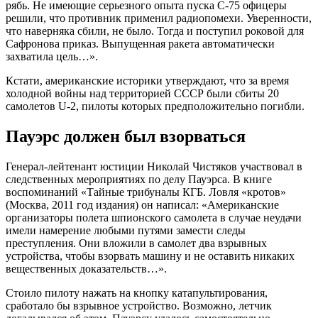
рябь. Не имеющие серьезного опыта пуска С-75 офицеры
решили, что противник применил радиопомехи. Уверенности,
что наверняка сбили, не было. Тогда и поступил роковой для
Сафронова приказ. Выпущенная ракета автоматически
захватила цель…».
Кстати, американские историки утверждают, что за время
холодной войны над территорией СССР были сбиты 20
самолетов U-2, пилоты которых предположительно погибли.
Пауэрс должен был взорваться
Генерал-лейтенант юстиции Николай Чистяков участвовал в
следственных мероприятиях по делу Пауэрса. В книге
воспоминаний «Тайные трибуналы КГБ. Ловля «кротов»
(Москва, 2011 год издания) он написал: «Американские
организаторы полета шпионского самолета в случае неудачи
имели намерение любыми путями замести следы
преступления. Они вложили в самолет два взрывных
устройства, чтобы взорвать машину и не оставить никаких
вещественных доказательств…».
Стоило пилоту нажать на кнопку катапультирования,
сработало бы взрывное устройство. Возможно, летчик