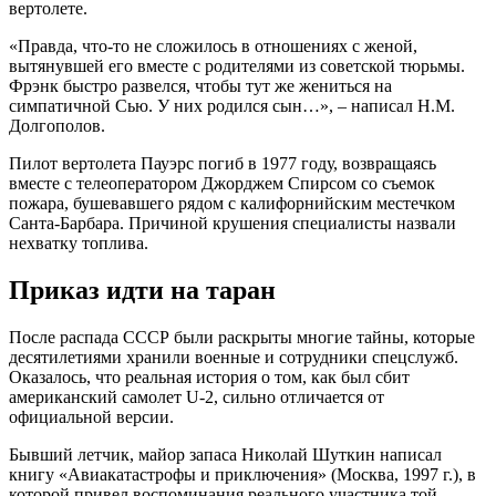
вертолете.
«Правда, что-то не сложилось в отношениях с женой,
вытянувшей его вместе с родителями из советской тюрьмы.
Фрэнк быстро развелся, чтобы тут же жениться на
симпатичной Сью. У них родился сын…», – написал Н.М.
Долгополов.
Пилот вертолета Пауэрс погиб в 1977 году, возвращаясь
вместе с телеоператором Джорджем Спирсом со съемок
пожара, бушевавшего рядом с калифорнийским местечком
Санта-Барбара. Причиной крушения специалисты назвали
нехватку топлива.
Приказ идти на таран
После распада СССР были раскрыты многие тайны, которые
десятилетиями хранили военные и сотрудники спецслужб.
Оказалось, что реальная история о том, как был сбит
американский самолет U-2, сильно отличается от
официальной версии.
Бывший летчик, майор запаса Николай Шуткин написал
книгу «Авиакатастрофы и приключения» (Москва, 1997 г.), в
которой привел воспоминания реального участника той