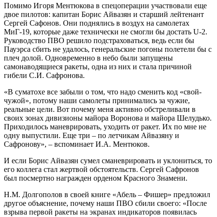
Помимо Игоря Ментюкова в спецоперации участвовали еще
двое пилотов: капитан Борис Айвазян и старший лейтенант
Сергей Сафонов. Они поднялись в воздух на самолетах
МиГ-19, которые даже технически не смогли бы достать U-2.
Руководство ПВО решило подстраховаться, ведь если бы
Пауэрса сбить не удалось, генеральские погоны полетели бы с
плеч долой. Одновременно в небо были запущены
самонаводящиеся ракеты, одна из них и стала причиной
гибели С.И. Сафронова.
«В суматохе все забыли о том, что надо сменить код «свой-
чужой», потому наши самолеты принимались за чужие,
реальные цели. Вот почему меня активно обстреливали в
своих зонах дивизионы майора Воронова и майора Шелудько.
Приходилось маневрировать, уходить от ракет. Их по мне не
одну выпустили. Еще три – по летчикам Айвазяну и
Сафронову», – вспоминает И.А. Ментюков.
И если Борис Айвазян сумел сманеврировать и уклониться, то
его коллега стал жертвой обстоятельств. Сергей Сафронов
был посмертно награжден орденом Красного Знамени.
Н.М. Долгополов в своей книге «Абель – Фишер» предложил
другое объяснение, почему наши ПВО сбили своего: «После
взрыва первой ракеты на экранах индикаторов появилась