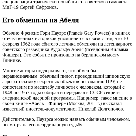
спецоперации трагически погиб пилот советского самолета
МиГ-19 Сергей Сафронов.
Его обменяли на Абеля
Обычно Френсис Гэри Пауэрс (Francis Gary Powers) в книгах
отечественных историков упоминается в связи с тем, что 10
февраля 1962 года сбитого летчика обменяли на легендарного
советского разведчика Рудольфа Абеля (псевдоним Вильяма
Фишера). Это событие произошло на берлинском мосту
Глинике.
Многие авторы подчеркивают, что обмен был
неравнозначным: обычный пилот, проводивший шпионскую
аэрофотосъемку секретных объектов по заданию ЦРУ, не
сопоставим по масштабу личности с человеком, который с
1948 по 1957 годы собирал и передавал в СССР секреты
американской ядерной программы. Например, такое мнение в
своей книге «Абель – Фишер» (Москва, 2011 г.) высказал
известный писатель-документалист Николай Долгополов.
Действительно, Пауэрса можно назвать обычным человеком,
несмотря на его неординарную судьбу.