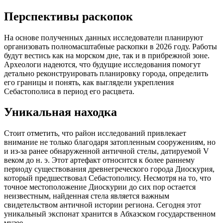
Перспективы раскопок
На основе полученных данных исследователи планируют
организовать полномасштабные раскопки в 2026 году. Работы
будут вестись как на морском дне, так и в прибрежной зоне.
Археологи надеются, что будущие исследования помогут
детально реконструировать планировку города, определить
его границы и понять, как выглядели укрепления
Себастополиса в период его расцвета.
Уникальная находка
Стоит отметить, что район исследований привлекает
внимание не только благодаря затопленным сооружениям, но
и из-за ранее обнаруженной античной стелы, датируемой V
веком до н. э. Этот артефакт относится к более раннему
периоду существования древнегреческого города Диоскурия,
который предшествовал Себастополису. Несмотря на то, что
точное местоположение Диоскурии до сих пор остается
неизвестным, найденная стела является важным
свидетельством античной истории региона. Сегодня этот
уникальный экспонат хранится в Абхазском государственном
музее.