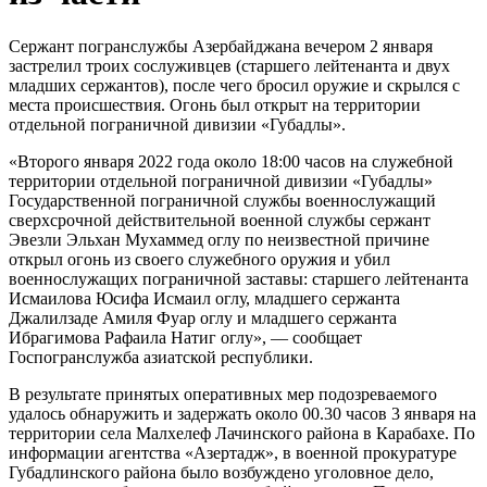
Сержант погранслужбы Азербайджана вечером 2 января
застрелил троих сослуживцев (старшего лейтенанта и двух
младших сержантов), после чего бросил оружие и скрылся с
места происшествия. Огонь был открыт на территории
отдельной пограничной дивизии «Губадлы».
«Второго января 2022 года около 18:00 часов на служебной
территории отдельной пограничной дивизии «Губадлы»
Государственной пограничной службы военнослужащий
сверхсрочной действительной военной службы сержант
Эвезли Эльхан Мухаммед оглу по неизвестной причине
открыл огонь из своего служебного оружия и убил
военнослужащих пограничной заставы: старшего лейтенанта
Исмаилова Юсифа Исмаил оглу, младшего сержанта
Джалилзаде Амиля Фуар оглу и младшего сержанта
Ибрагимова Рафаила Натиг оглу», — сообщает
Госпогранслужба азиатской республики.
В результате принятых оперативных мер подозреваемого
удалось обнаружить и задержать около 00.30 часов 3 января на
территории села Малхелеф Лачинского района в Карабахе. По
информации агентства «Азертадж», в военной прокуратуре
Губадлинского района было возбуждено уголовное дело,