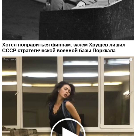
Хотел понравиться финнам: зачем Хрущев лишил
СССР стратегической военной базы Порккала
i