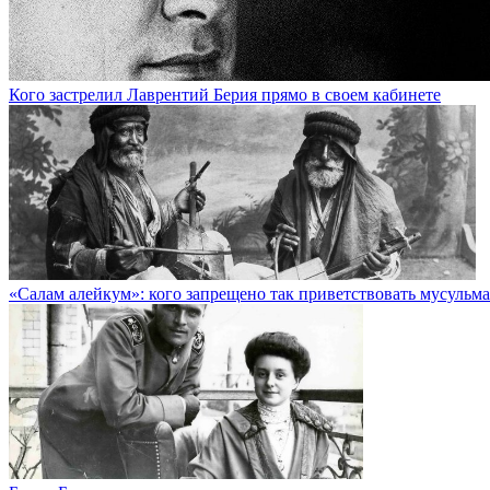
Кого застрелил Лаврентий Берия прямо в своем кабинете
«Салам алейкум»: кого запрещено так приветствовать мусульм