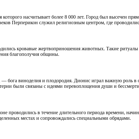
которого насчитывает более 8 000 лет. Город был высечен прям
 веков Перперикон служил религиозным центром, где проводилис
одились кровавые жертвоприношения животных. Такие ритуалы 
ения благополучия общины.
 — бога виноделия и плодородия. Дионис играл важную роль в
терии были связаны с идеями перевоплощения души и бессмерти
не проводились в течение длительного периода времени, начин
деленных местах и сопровождались специальными обрядами.