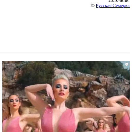
Источник:
©
Русская Семерка
i