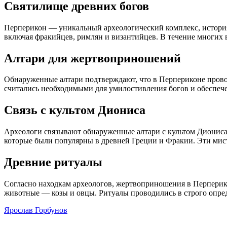
Святилище древних богов
Перперикон — уникальный археологический комплекс, история 
включая фракийцев, римлян и византийцев. В течение многих
Алтари для жертвоприношений
Обнаруженные алтари подтверждают, что в Перпериконе пров
считались необходимыми для умилостивления богов и обеспеч
Связь с культом Диониса
Археологи связывают обнаруженные алтари с культом Диониса
которые были популярны в древней Греции и Фракии. Эти мис
Древние ритуалы
Согласно находкам археологов, жертвоприношения в Перперико
животные — козы и овцы. Ритуалы проводились в строго опре
Ярослав Горбунов