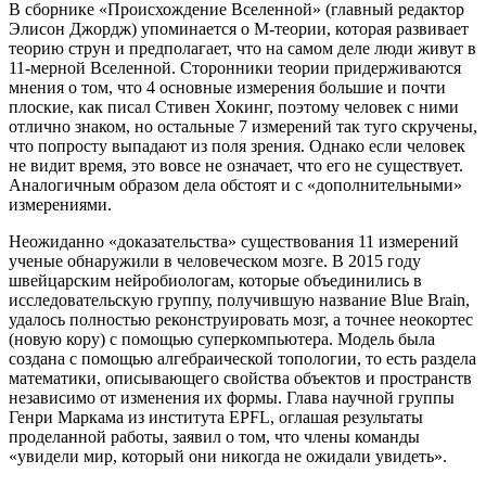
В сборнике «Происхождение Вселенной» (главный редактор
Элисон Джордж) упоминается о М-теории, которая развивает
теорию струн и предполагает, что на самом деле люди живут в
11-мерной Вселенной. Сторонники теории придерживаются
мнения о том, что 4 основные измерения большие и почти
плоские, как писал Стивен Хокинг, поэтому человек с ними
отлично знаком, но остальные 7 измерений так туго скручены,
что попросту выпадают из поля зрения. Однако если человек
не видит время, это вовсе не означает, что его не существует.
Аналогичным образом дела обстоят и с «дополнительными»
измерениями.
Неожиданно «доказательства» существования 11 измерений
ученые обнаружили в человеческом мозге. В 2015 году
швейцарским нейробиологам, которые объединились в
исследовательскую группу, получившую название Blue Brain,
удалось полностью реконструировать мозг, а точнее неокортес
(новую кору) с помощью суперкомпьютера. Модель была
создана с помощью алгебраической топологии, то есть раздела
математики, описывающего свойства объектов и пространств
независимо от изменения их формы. Глава научной группы
Генри Маркама из института EPFL, оглашая результаты
проделанной работы, заявил о том, что члены команды
«увидели мир, который они никогда не ожидали увидеть».