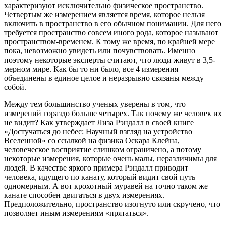
характеризуют исключительно физическое пространство.
Четвертым же измерением является время, которое нельзя
включить в пространство в его обычном понимании. Для него
требуется пространство совсем иного рода, которое называют
пространством-временем. К тому же время, по крайней мере
пока, невозможно увидеть или почувствовать. Именно
поэтому некоторые эксперты считают, что люди живут в 3,5-
мерном мире. Как бы то ни было, все 4 измерения
объединены в единое целое и неразрывно связаны между
собой.
Между тем большинство ученых уверены в том, что
измерений гораздо больше четырех. Так почему же человек их
не видит? Как утверждает Лиза Рэндалл в своей книге
«Достучаться до небес: Научный взгляд на устройство
Вселенной» со ссылкой на физика Оскара Клейна,
человеческое восприятие слишком ограничено, а потому
некоторые измерения, которые очень малы, неразличимы для
людей. В качестве яркого примера Рэндалл приводит
человека, идущего по канату, который видит свой путь
одномерным. А вот крохотный муравей на точно таком же
канате способен двигаться в двух измерениях.
Предположительно, пространство изогнуто или скручено, что
позволяет иным измерениям «прятаться».