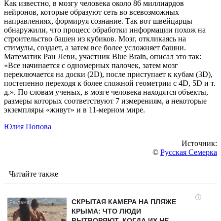
Как известно, в мозгу человека около 86 миллиардов
нейронов, которые образуют сеть во всевозможных
направлениях, формируя сознание. Так вот швейцарцы
обнаружили, что процесс обработки информации похож на
строительство башен из кубиков. Мозг, откликаясь на
стимулы, создает, а затем все более усложняет башни.
Математик Ран Леви, участник Blue Brain, описал это так:
«Все начинается с одномерных палочек, затем мозг
переключается на доски (2D), после приступает к кубам (3D),
постепенно переходя к более сложной геометрии с 4D, 5D и т.
д.». По словам ученых, в мозге человека находятся объекты,
размеры которых соответствуют 7 измерениям, а некоторые
экземпляры «живут» и в 11-мерном мире.
Юлия Попова
Источник:
©
Русская Семерка
Читайте также
i
СКРЫТАЯ КАМЕРА НА ПЛЯЖЕ
КРЫМА: ЧТО ЛЮДИ
ВЫТВОРЯЮТ, КОГДА ИХ НЕ