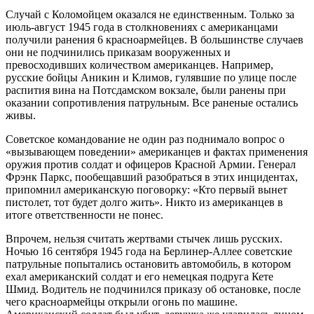
Случай с Коломойцем оказался не единственным. Только за
июль-август 1945 года в столкновениях с американцами
получили ранения 6 красноармейцев. В большинстве случаев
они не подчинились приказам вооруженных и
превосходивших количеством американцев. Например,
русские бойцы Аникин и Климов, гулявшие по улице после
распития вина на Потсдамском вокзале, были ранены при
оказании сопротивления патрульным. Все раненые остались
живы.
Советское командование не один раз поднимало вопрос о
«вызывающем поведении» американцев и фактах применения
оружия против солдат и офицеров Красной Армии. Генерал
Фрэнк Паркс, пообещавший разобраться в этих инцидентах,
припомнил американскую поговорку: «Кто первый вынет
пистолет, тот будет долго жить». Никто из американцев в
итоге ответственности не понес.
Впрочем, нельзя считать жертвами стычек лишь русских.
Ночью 16 сентября 1945 года на Берлинер-Аллее советские
патрульные попытались остановить автомобиль, в котором
ехал американский солдат и его немецкая подруга Кете
Шмид. Водитель не подчинился приказу об остановке, после
чего красноармейцы открыли огонь по машине.