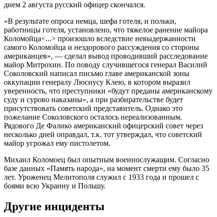
днем 2 августа русский офицер скончался.
«В результате опроса немца, шефа готеля, и польки,
работницы готеля, установлено, что тяжелое ранение майора
Коломойца<...> произошло вследствие невыдержанности
самого Коломойца и нездорового рассуждения со стороны
американцев», — сделал вывод проводивший расследование
майор Митрохин. По поводу случившегося генерал Василий
Соколовский написал письмо главе американской зоны
оккупации генералу Люсиусу Клею, в котором выразил
уверенность, что преступники «будут преданы американскому
суду и сурово наказаны», а при разбирательстве будет
присутствовать советский представитель. Однако это
пожелание Соколовского осталось нереализованным.
Рядового Де Фалико американский офицерский совет через
несколько дней оправдал, т.к. тот утверждал, что советский
майор угрожал ему пистолетом.
Михаил Коломоец был опытным военнослужащим. Согласно
базе данных «Память народа», на момент смерти ему было 35
лет. Уроженец Мелитополя служил с 1933 года и прошел с
боями всю Украину и Польшу.
Другие инциденты