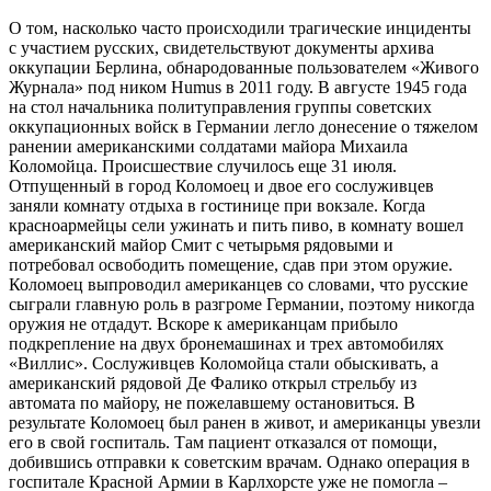
О том, насколько часто происходили трагические инциденты
с участием русских, свидетельствуют документы архива
оккупации Берлина, обнародованные пользователем «Живого
Журнала» под ником Humus в 2011 году. В августе 1945 года
на стол начальника политуправления группы советских
оккупационных войск в Германии легло донесение о тяжелом
ранении американскими солдатами майора Михаила
Коломойца. Происшествие случилось еще 31 июля.
Отпущенный в город Коломоец и двое его сослуживцев
заняли комнату отдыха в гостинице при вокзале. Когда
красноармейцы сели ужинать и пить пиво, в комнату вошел
американский майор Смит с четырьмя рядовыми и
потребовал освободить помещение, сдав при этом оружие.
Коломоец выпроводил американцев со словами, что русские
сыграли главную роль в разгроме Германии, поэтому никогда
оружия не отдадут. Вскоре к американцам прибыло
подкрепление на двух бронемашинах и трех автомобилях
«Виллис». Сослуживцев Коломойца стали обыскивать, а
американский рядовой Де Фалико открыл стрельбу из
автомата по майору, не пожелавшему остановиться. В
результате Коломоец был ранен в живот, и американцы увезли
его в свой госпиталь. Там пациент отказался от помощи,
добившись отправки к советским врачам. Однако операция в
госпитале Красной Армии в Карлхорсте уже не помогла –