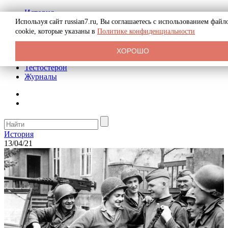
История
Биография
Используя сайт russian7.ru, Вы соглашаетесь с использованием файл
Криминал
cookie, которые указаны в
Политике конфиденциальности
Реклама на сайте
О сайте
ХОРОШО
Рекомендательные статьи
Тестостерон
Журналы
История
13/04/21