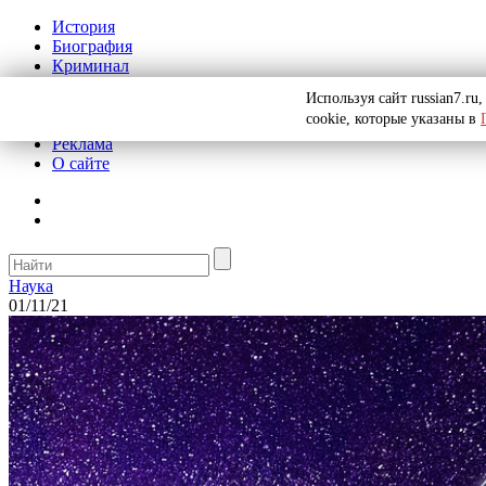
История
Биография
Криминал
СССР
Используя сайт russian7.r
Тайны
cookie, которые указаны в
Рекомендации
Реклама
О сайте
Наука
01/11/21