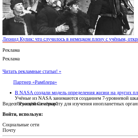
Леонид Кулик: что случилось в немецком плену с учёным, от
Реклама
Реклама
Читать рекламные статьи! »
Партнер «Рамблера»
В NASA создали модель определения жизни на других пл
Учёные из NASA занимаются созданием 7-уровневой шкалы
Видео "Русской Семёрки"
посвящённая аппарату для изучения инопланетных органи
Войти, используя:
Социальные сети
Почту