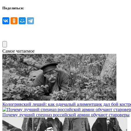
Поделиться:
Самое читаемое
Кологривский леший: как одичалый алиментщик дал бой кос
Почему лучший спецназ российской армии обучают староверы