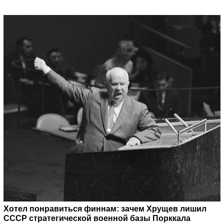
Хотел понравиться финнам: зачем Хрущев лишил
СССР стратегической военной базы Порккала