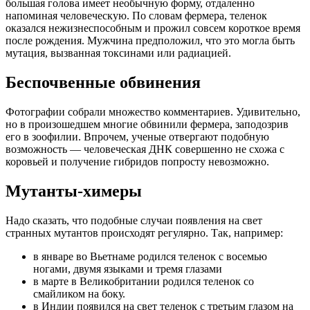
большая голова имеет необычную форму, отдаленно
напоминая человеческую. По словам фермера, теленок
оказался нежизнеспособным и прожил совсем короткое время
после рождения. Мужчина предположил, что это могла быть
мутация, вызванная токсинами или радиацией.
Беспочвенные обвинения
Фотографии собрали множество комментариев. Удивительно,
но в произошедшем многие обвинили фермера, заподозрив
его в зоофилии. Впрочем, ученые отвергают подобную
возможность — человеческая ДНК совершенно не схожа с
коровьей и получение гибридов попросту невозможно.
Мутанты-химеры
Надо сказать, что подобные случаи появления на свет
странных мутантов происходят регулярно. Так, например:
в январе во Вьетнаме родился теленок с восемью
ногами, двумя языками и тремя глазами
в марте в Великобритании родился теленок со
смайликом на боку.
в Индии появился на свет теленок с третьим глазом на