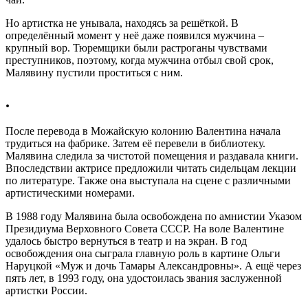
Но артистка не унывала, находясь за решёткой. В
определённый момент у неё даже появился мужчина –
крупный вор. Тюремщики были растроганы чувствами
преступников, поэтому, когда мужчина отбыл свой срок,
Малявину пустили проститься с ним.
.
После перевода в Можайскую колонию Валентина начала
трудиться на фабрике. Затем её перевели в библиотеку.
Малявина следила за чистотой помещения и раздавала книги.
Впоследствии актрисе предложили читать сидельцам лекции
по литературе. Также она выступала на сцене с различными
артистическими номерами.
В 1988 году Малявина была освобождена по амнистии Указом
Президиума Верховного Совета СССР. На воле Валентине
удалось быстро вернуться в театр и на экран. В год
освобождения она сыграла главную роль в картине Ольги
Наруцкой «Муж и дочь Тамары Александровны». А ещё через
пять лет, в 1993 году, она удостоилась звания заслуженной
артистки России.