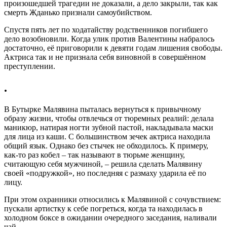
произошедшей трагедии не доказали, а дело закрыли, так как
смерть Жданько признали самоубийством.
Спустя пять лет по ходатайству родственников погибшего
дело возобновили. Когда улик против Валентины набралось
достаточно, её приговорили к девяти годам лишения свободы.
Актриса так и не признала себя виновной в совершённом
преступлении.
.
В Бутырке Малявина пыталась вернуться к привычному
образу жизни, чтобы отвлечься от тюремных реалий: делала
маникюр, натирая ногти зубной пастой, накладывала маски
для лица из каши. С большинством зечек актриса находила
общий язык. Однако без стычек не обходилось. К примеру,
как-то раз кобел – так называют в тюрьме женщину,
считающую себя мужчиной, – решила сделать Малявину
своей «подружкой», но последняя с размаху ударила её по
лицу.
При этом охранники относились к Малявиной с сочувствием:
пускали артистку к себе погреться, когда та находилась в
холодном боксе в ожидании очередного заседания, наливали
чай.