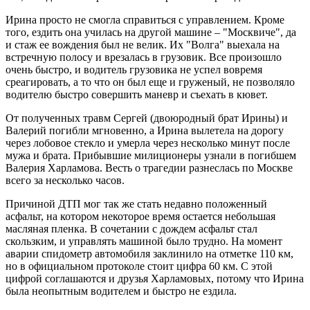
Ирина просто не смогла справиться с управлением. Кроме
того, ездить она училась на другой машине – "Москвиче", да
и стаж ее вождения был не велик. Их "Волга" выехала на
встречную полосу и врезалась в грузовик. Все произошло
очень быстро, и водитель грузовика не успел вовремя
среагировать, а то что он был еще и груженый, не позволяло
водителю быстро совершить маневр и съехать в кювет.
От полученных травм Сергей (двоюродный брат Ирины) и
Валерий погибли мгновенно, а Ирина вылетела на дорогу
через лобовое стекло и умерла через несколько минут после
мужа и брата. Прибывшие милиционеры узнали в погибшем
Валерия Харламова. Весть о трагедии разнеслась по Москве
всего за несколько часов.
Причиной ДТП мог так же стать недавно положенный
асфальт, на котором некоторое время остается небольшая
масляная пленка. В сочетании с дождем асфальт стал
скользким, и управлять машиной было трудно. На момент
аварии спидометр автомобиля заклинило на отметке 110 км,
но в официальном протоколе стоит цифра 60 км. С этой
цифрой соглашаются и друзья Харламовых, потому что Ирина
была неопытным водителем и быстро не ездила.