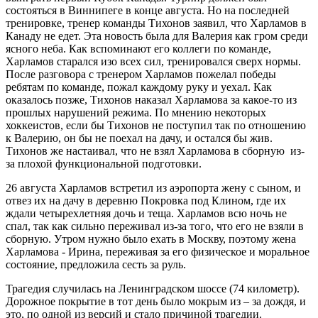
состояться в Виннипеге в конце августа. Но на последней
тренировке, тренер команды Тихонов заявил, что Харламов в
Канаду не едет. Эта новость была для Валерия как гром среди
ясного неба. Как вспоминают его коллеги по команде,
Харламов старался изо всех сил, тренировался сверх нормы.
После разговора с тренером Харламов пожелал победы
ребятам по команде, пожал каждому руку и уехал. Как
оказалось позже, Тихонов наказал Харламова за какое-то из
прошлых нарушений режима. По мнению некоторых
хоккеистов, если бы Тихонов не поступил так по отношению
к Валерию, он бы не поехал на дачу, и остался бы жив.
Тихонов же настаивал, что не взял Харламова в сборную из-
за плохой функциональной подготовки.
26 августа Харламов встретил из аэропорта жену с сыном, и
отвез их на дачу в деревню Покровка под Клином, где их
ждали четырехлетняя дочь и теща. Харламов всю ночь не
спал, так как сильно переживал из-за того, что его не взяли в
сборную. Утром нужно было ехать в Москву, поэтому жена
Харламова - Ирина, переживая за его физическое и моральное
состояние, предложила сесть за руль.
Трагедия случилась на Ленинградском шоссе (74 километр).
Дорожное покрытие в тот день было мокрым из – за дождя, и
это, по одной из версий и стало причиной трагедии.