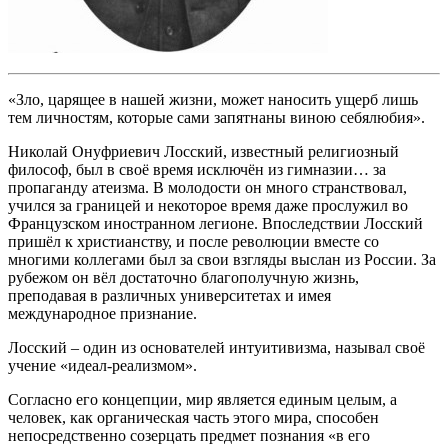
«Зло, царящее в нашей жизни, может наносить ущерб лишь
тем личностям, которые сами запятнаны виною себялюбия».
Николай Онуфриевич Лосский, известный религиозный
философ, был в своё время исключён из гимназии… за
пропаганду атеизма. В молодости он много странствовал,
учился за границей и некоторое время даже прослужил во
Французском иностранном легионе. Впоследствии Лосский
пришёл к христианству, и после революции вместе со
многими коллегами был за свои взгляды выслан из России. За
рубежом он вёл достаточно благополучную жизнь,
преподавая в различных университетах и имея
международное признание.
Лосский – один из основателей интуитивизма, называл своё
учение «идеал-реализмом».
Согласно его концепции, мир является единым целым, а
человек, как органическая часть этого мира, способен
непосредственно созерцать предмет познания «в его