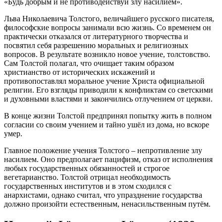
«Будь добрым и не противодействуй злу насилием».
Льва Николаевича Толстого, величайшего русского писателя,
философские вопросы занимали всю жизнь. Со временем он
практически отказался от литературного творчества и
посвятил себя разрешению моральных и религиозных
вопросов. В результате возникло новое учение, толстовство.
Сам Толстой полагал, что очищает таким образом
христианство от исторических искажений и
противопоставлял моральное учение Христа официальной
религии. Его взгляды приводили к конфликтам со светскими
и духовными властями и закончились отлучением от церкви.
В конце жизни Толстой предпринял попытку жить в полном
согласии со своим учением и тайно ушёл из дома, но вскоре
умер.
Главное положение учения Толстого – непротивление злу
насилием. Оно предполагает пацифизм, отказ от исполнения
любых государственных обязанностей и строгое
вегетарианство. Толстой отрицал необходимость
государственных институтов и в этом сходился с
анархистами, однако считал, что упразднение государства
должно произойти естественным, ненасильственным путём.