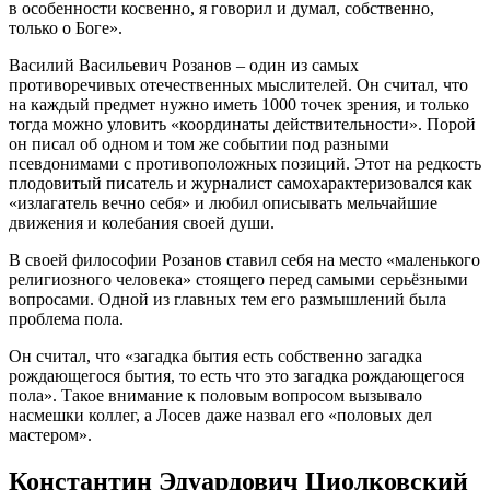
в особенности косвенно, я говорил и думал, собственно,
только о Боге».
Василий Васильевич Розанов – один из самых
противоречивых отечественных мыслителей. Он считал, что
на каждый предмет нужно иметь 1000 точек зрения, и только
тогда можно уловить «координаты действительности». Порой
он писал об одном и том же событии под разными
псевдонимами с противоположных позиций. Этот на редкость
плодовитый писатель и журналист самохарактеризовался как
«излагатель вечно себя» и любил описывать мельчайшие
движения и колебания своей души.
В своей философии Розанов ставил себя на место «маленького
религиозного человека» стоящего перед самыми серьёзными
вопросами. Одной из главных тем его размышлений была
проблема пола.
Он считал, что «загадка бытия есть собственно загадка
рождающегося бытия, то есть что это загадка рождающегося
пола». Такое внимание к половым вопросом вызывало
насмешки коллег, а Лосев даже назвал его «половых дел
мастером».
Константин Эдуардович Циолковский