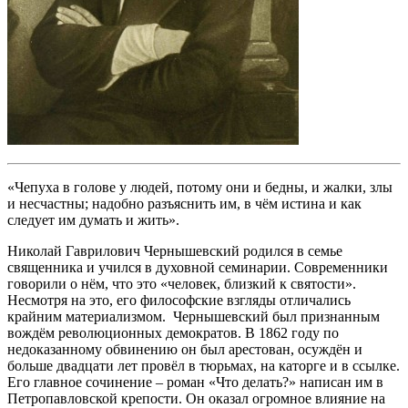
«Чепуха в голове у людей, потому они и бедны, и жалки, злы
и несчастны; надобно разъяснить им, в чём истина и как
следует им думать и жить».
Николай Гаврилович Чернышевский родился в семье
священника и учился в духовной семинарии. Современники
говорили о нём, что это «человек, близкий к святости».
Несмотря на это, его философские взгляды отличались
крайним материализмом. Чернышевский был признанным
вождём революционных демократов. В 1862 году по
недоказанному обвинению он был арестован, осуждён и
больше двадцати лет провёл в тюрьмах, на каторге и в ссылке.
Его главное сочинение – роман «Что делать?» написан им в
Петропавловской крепости. Он оказал огромное влияние на