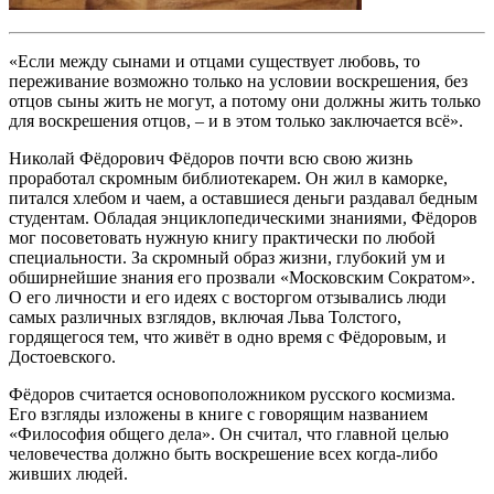
«Если между сынами и отцами существует любовь, то
переживание возможно только на условии воскрешения, без
отцов сыны жить не могут, а потому они должны жить только
для воскрешения отцов, – и в этом только заключается всё».
Николай Фёдорович Фёдоров почти всю свою жизнь
проработал скромным библиотекарем. Он жил в каморке,
питался хлебом и чаем, а оставшиеся деньги раздавал бедным
студентам. Обладая энциклопедическими знаниями, Фёдоров
мог посоветовать нужную книгу практически по любой
специальности. За скромный образ жизни, глубокий ум и
обширнейшие знания его прозвали «Московским Сократом».
О его личности и его идеях с восторгом отзывались люди
самых различных взглядов, включая Льва Толстого,
гордящегося тем, что живёт в одно время с Фёдоровым, и
Достоевского.
Фёдоров считается основоположником русского космизма.
Его взгляды изложены в книге с говорящим названием
«Философия общего дела». Он считал, что главной целью
человечества должно быть воскрешение всех когда-либо
живших людей.