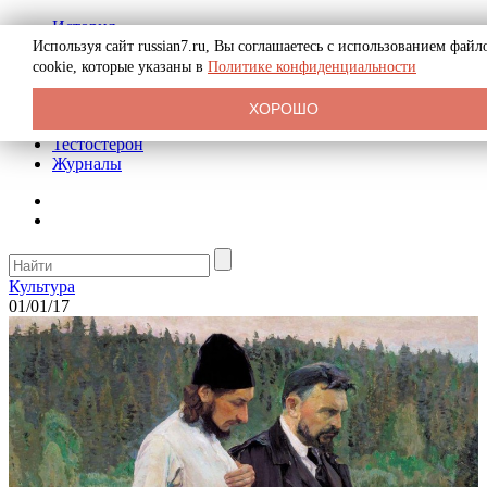
История
Биография
Используя сайт russian7.ru, Вы соглашаетесь с использованием файл
Криминал
cookie, которые указаны в
Политике конфиденциальности
Реклама на сайте
О сайте
ХОРОШО
Рекомендательные статьи
Тестостерон
Журналы
Культура
01/01/17