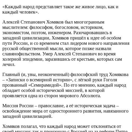
«Каждый народ представляет такое же живое лицо, как и
каждый человек».
Алексей Степанович Хомяков был многогранным
мыслителем: философом, богословом, историком,
экономистом, поэтом, инженером. Разочаровавшись в
западной цивилизации, Хомяков пришёл к идее об особом
пути России, и со временем стал лидером нового направления
русской общественной мысли, которое позже назвали
славянофильством. Умер Алексей Степанович во время
холерной эпидемии, заразившись от крестьян, которых сам
лечил.
Главный (и, увы, неоконченный) философский труд Хомякова
– «Записки о всемирной истории», с лёгкой руки Гоголя
прозванный «Семирамидой». По его мнению, каждый народ
обладает особой исторической миссией, в которой
проявляется одна из сторон мирового Абсолюта.
Миссия России – православие, а её историческая задача –
освобождение мира от одностороннего развития, навязанного
западной цивилизацией.
Хомяков полагал, что каждый народ может отклоняться от
своей миссии; так и произошло с Россией из-за реформ Петра