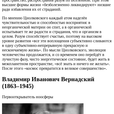
пространство, распространив разум по Вселенной. При этом
высшие формы жизни «безболезненно ликвидируют» низшие
ради избавления их от страданий.
По мнению Циолковского каждый атом наделён
чувствительностью и способностью восприятия: в
неорганической материи он спит, а в органической
испытывает те же радости и страдания, что и организм в
целом. Разум способствует счастью, поэтому на высоком
уровне развития «все эти воплощения субъективно сливаются
в одну субъективно-непрерывную прекрасную и
нескончаемую жизнь». По мысли Циолковского, эволюция
человечества продолжается, и со временем оно перейдёт в
лучистую фазу, чисто энергетическое состояние, будет жить в
межпланетном пространстве, «всё знать и ничего не желать».
После этого «космос превратится в великое совершенство».
Владимир Иванович Вернадский
(1863–1945)
Первооткрыватель ноосферы