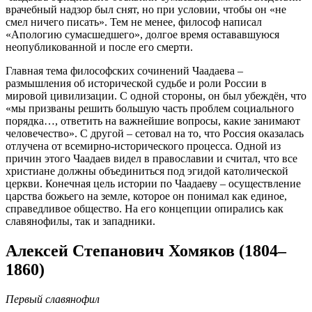
врачебный надзор был снят, но при условии, чтобы он «не
смел ничего писать». Тем не менее, философ написал
«Апологию сумасшедшего», долгое время остававшуюся
неопубликованной и после его смерти.
Главная тема философских сочинений Чаадаева –
размышления об исторической судьбе и роли России в
мировой цивилизации. С одной стороны, он был убеждён, что
«мы призваны решить большую часть проблем социального
порядка…, ответить на важнейшие вопросы, какие занимают
человечество». С другой – сетовал на то, что Россия оказалась
отлучена от всемирно-исторического процесса. Одной из
причин этого Чаадаев видел в православии и считал, что все
христиане должны объединиться под эгидой католической
церкви. Конечная цель истории по Чаадаеву – осуществление
царства божьего на земле, которое он понимал как единое,
справедливое общество. На его концепции опирались как
славянофилы, так и западники.
Алексей Степанович Хомяков (1804–
1860)
Первый славянофил