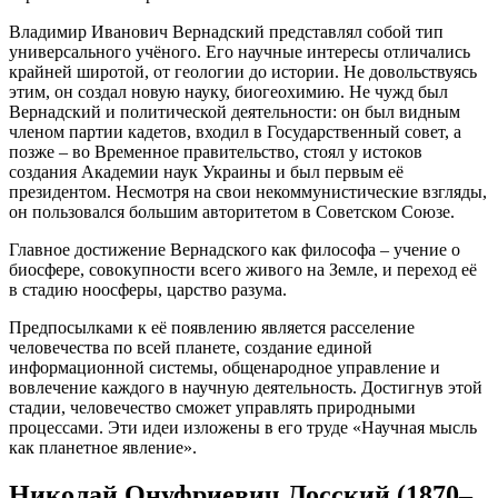
Владимир Иванович Вернадский представлял собой тип
универсального учёного. Его научные интересы отличались
крайней широтой, от геологии до истории. Не довольствуясь
этим, он создал новую науку, биогеохимию. Не чужд был
Вернадский и политической деятельности: он был видным
членом партии кадетов, входил в Государственный совет, а
позже – во Временное правительство, стоял у истоков
создания Академии наук Украины и был первым её
президентом. Несмотря на свои некоммунистические взгляды,
он пользовался большим авторитетом в Советском Союзе.
Главное достижение Вернадского как философа – учение о
биосфере, совокупности всего живого на Земле, и переход её
в стадию ноосферы, царство разума.
Предпосылками к её появлению является расселение
человечества по всей планете, создание единой
информационной системы, общенародное управление и
вовлечение каждого в научную деятельность. Достигнув этой
стадии, человечество сможет управлять природными
процессами. Эти идеи изложены в его труде «Научная мысль
как планетное явление».
Николай Онуфриевич Лосский (1870–