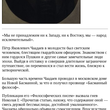
«Мы не принадлежим ни к Западу, ни к Востоку, мы — народ
исключительный».
Пётр Яковлевич Чаадаев в молодости был светским
человеком, блестящим гвардейским офицером. Знакомством с
ним гордился Пушкин и другие самые замечательные люди
эпохи. Выйдя в отставку и совершив длительное заграничное
путешествие, он переменился и стал вести жизнь, близкую к
затворнической.
Большую часть времени Чаадаев проводил в московском доме
на Новой Басманной, за что и получил прозвище «Басманный
философ».
Публикация его «Философических писем» вызвала гнев
Николая I: «Прочитав статью, нахожу, что содержание оной —
смесь дерзкой бессмыслицы, достойной умалишенного».
Чаадаева официально объявили сумасшедшим. Впоследствии