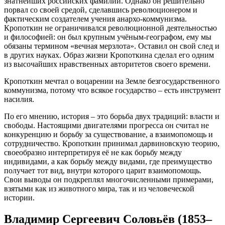
знатнейших российских фамилий. Однако он решительно
порвал со своей средой, сделавшись революционером и
фактическим создателем учения анархо-коммунизма.
Кропоткин не ограничивался революционной деятельностью
и философией: он был крупным учёным-географом, ему мы
обязаны термином «вечная мерзлота». Оставил он свой след и
в других науках. Образ жизни Кропоткина сделал его одним
из высочайших нравственных авторитетов своего времени.
Кропоткин мечтал о воцарении на Земле безгосударственного
коммунизма, потому что всякое государство – есть инструмент
насилия.
По его мнению, история – это борьба двух традиций: власти и
свободы. Настоящими двигателями прогресса он считал не
конкуренцию и борьбу за существование, а взаимопомощь и
сотрудничество. Кропоткин принимал дарвиновскую теорию,
своеобразно интерпретируя её не как борьбу между
индивидами, а как борьбу между видами, где преимущество
получает тот вид, внутри которого царит взаимопомощь.
Свои выводы он подкреплял многочисленными примерами,
взятыми как из животного мира, так и из человеческой
истории.
Владимир Сергеевич Соловьёв (1853–