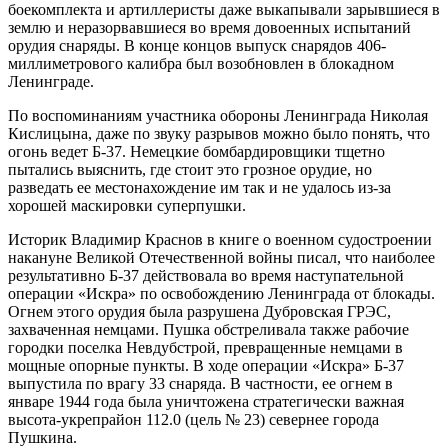
боекомплекта и артиллеристы даже выкапывали зарывшиеся в
землю и неразорвавшиеся во время довоенных испытаний
орудия снаряды. В конце концов выпуск снарядов 406-
миллиметрового калибра был возобновлен в блокадном
Ленинграде.
По воспоминаниям участника обороны Ленинграда Николая
Кислицына, даже по звуку разрывов можно было понять, что
огонь ведет Б-37. Немецкие бомбардировщики тщетно
пытались выяснить, где стоит это грозное орудие, но
разведать ее местонахождение им так и не удалось из-за
хорошей маскировки суперпушки.
Историк Владимир Краснов в книге о военном судостроении
накануне Великой Отечественной войны писал, что наиболее
результативно Б-37 действовала во время наступательной
операции «Искра» по освобождению Ленинграда от блокады.
Огнем этого орудия была разрушена Дубровская ГРЭС,
захваченная немцами. Пушка обстреливала также рабочие
городки поселка Невдубстрой, превращенные немцами в
мощные опорные пункты. В ходе операции «Искра» Б-37
выпустила по врагу 33 снаряда. В частности, ее огнем в
январе 1944 года была уничтожена стратегически важная
высота-укрепрайон 112.0 (цель № 23) севернее города
Пушкина.