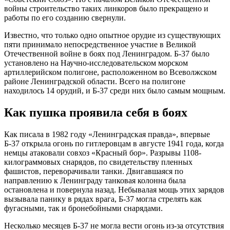
войны строительство таких линкоров было прекращено и
работы по его созданию свернули.
Известно, что только одно опытное орудие из существующих
пяти принимало непосредственное участие в Великой
Отечественной войне в боях под Ленинградом. Б-37 было
установлено на Научно-исследовательском морском
артиллерийском полигоне, расположенном во Всеволжском
районе Ленинградской области. Всего на полигоне
находилось 14 орудий, и Б-37 среди них было самым мощным.
Как пушка проявила себя в боях
Как писала в 1982 году «Ленинградская правда», впервые
Б-37 открыла огонь по гитлеровцам в августе 1941 года, когда
немцы атаковали совхоз «Красный бор». Разрывы 1108-
килограммовых снарядов, по свидетельству пленных
фашистов, переворачивали танки. Двигавшаяся по
направлению к Ленинграду танковая колонна была
остановлена и повернула назад. Небывалая мощь этих зарядов
вызывала панику в рядах врага, Б-37 могла стрелять как
фугасными, так и бронебойными снарядами.
Несколько месяцев Б-37 не могла вести огонь из-за отсутствия