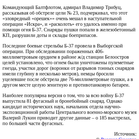
Командующий Балтфлотом, адмирал Владимир Трибуц,
рассказывая об обстреле цели № 23, подчеркивал, что этот
«зловредный «орешек»» очень мешал в наступательной
операции «Искра», и «расколоть» его удалось именно при
помощи огня Б-37. Снаряды пушки попали в железобетонный
КП, разрушили доты и склады боеприпасов.
Последние боевые стрельбы Б-37 провела в Выборгской
операции. При обследовании пораженных 406-
миллиметровым орудием в районе ж/д станции Белоостров
целей установлено, что огнем были уничтожены пулеметные
гнезда, участки дорог (воронки от разрывов тонных снарядов
имели глубину в несколько метров), немцы бросили
уцелевшие после обстрела две 76-миллиметровые пушки, а в
другом месте целую зенитную и противотанковую батареи.
Наиболее популярна версия о том, что за всю войну Б-37
выпустила 81 фугасный и бронебойный снаряд. Однако
кандидат исторических наук, начальник отдела научно-
экспозиционной работы Центрального военно-морского музея
Валерий Лукин приводит другие данные – о 185 выстрелах,
по большей части фугасных.
Источник: