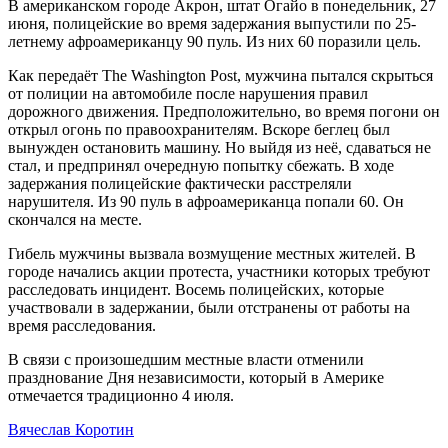
В американском городе Акрон, штат Огайо в понедельник, 27
июня, полицейские во время задержания выпустили по 25-
летнему афроамериканцу 90 пуль. Из них 60 поразили цель.
Как передаёт The Washington Post, мужчина пытался скрыться
от полиции на автомобиле после нарушения правил
дорожного движения. Предположительно, во время погони он
открыл огонь по правоохранителям. Вскоре беглец был
вынужден остановить машину. Но выйдя из неё, сдаваться не
стал, и предпринял очередную попытку сбежать. В ходе
задержания полицейские фактически расстреляли
нарушителя. Из 90 пуль в афроамериканца попали 60. Он
скончался на месте.
Гибель мужчины вызвала возмущение местных жителей. В
городе начались акции протеста, участники которых требуют
расследовать инцидент. Восемь полицейских, которые
участвовали в задержании, были отстранены от работы на
время расследования.
В связи с произошедшим местные власти отменили
празднование Дня независимости, который в Америке
отмечается традиционно 4 июля.
Вячеслав Коротин