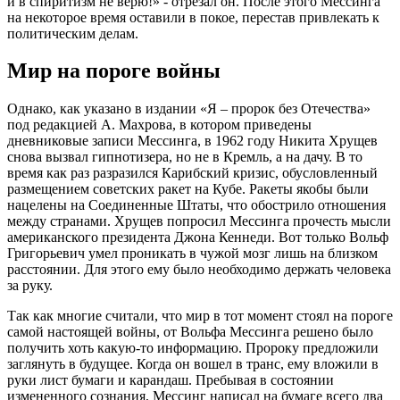
и в спиритизм не верю!» - отрезал он. После этого Мессинга
на некоторое время оставили в покое, перестав привлекать к
политическим делам.
Мир на пороге войны
Однако, как указано в издании «Я – пророк без Отечества»
под редакцией А. Махрова, в котором приведены
дневниковые записи Мессинга, в 1962 году Никита Хрущев
снова вызвал гипнотизера, но не в Кремль, а на дачу. В то
время как раз разразился Карибский кризис, обусловленный
размещением советских ракет на Кубе. Ракеты якобы были
нацелены на Соединенные Штаты, что обострило отношения
между странами. Хрущев попросил Мессинга прочесть мысли
американского президента Джона Кеннеди. Вот только Вольф
Григорьевич умел проникать в чужой мозг лишь на близком
расстоянии. Для этого ему было необходимо держать человека
за руку.
Так как многие считали, что мир в тот момент стоял на пороге
самой настоящей войны, от Вольфа Мессинга решено было
получить хоть какую-то информацию. Пророку предложили
заглянуть в будущее. Когда он вошел в транс, ему вложили в
руки лист бумаги и карандаш. Пребывая в состоянии
измененного сознания, Мессинг написал на бумаге всего два