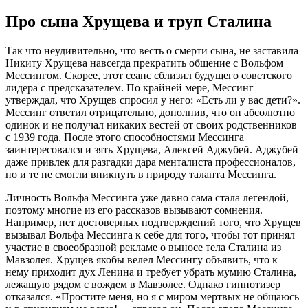
Про сына Хрущева и труп Сталина
Так что неудивительно, что весть о смерти сына, не заставила
Никиту Хрущева навсегда прекратить общение с Вольфом
Мессингом. Скорее, этот сеанс сблизил будущего советского
лидера с предсказателем. По крайней мере, Мессинг
утверждал, что Хрущев спросил у него: «Есть ли у вас дети?».
Мессинг ответил отрицательно, дополнив, что он абсолютно
одинок и не получал никаких вестей от своих родственников
с 1939 года. После этого способностями Мессинга
заинтересовался и зять Хрущева, Алексей Аджубей. Аджубей
даже привлек для разгадки дара менталиста профессионалов,
но и те не смогли вникнуть в природу таланта Мессинга.
Личность Вольфа Мессинга уже давно сама стала легендой,
поэтому многие из его рассказов вызывают сомнения.
Например, нет достоверных подтверждений того, что Хрущев
вызывал Вольфа Мессинга к себе для того, чтобы тот принял
участие в своеобразной рекламе о выносе тела Сталина из
Мавзолея. Хрущев якобы велел Мессингу объявить, что к
нему приходит дух Ленина и требует убрать мумию Сталина,
лежащую рядом с вождем в Мавзолее. Однако гипнотизер
отказался. «Простите меня, но я с миром мертвых не общаюсь