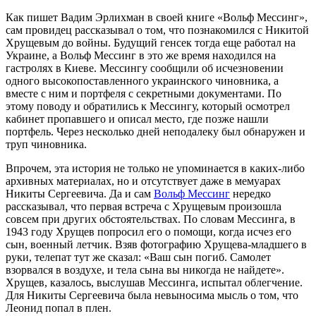
Как пишет Вадим Эрлихман в своей книге «Вольф Мессинг»,
сам провидец рассказывал о том, что познакомился с Никитой
Хрущевым до войны. Будущий генсек тогда еще работал на
Украине, а Вольф Мессинг в это же время находился на
гастролях в Киеве. Мессингу сообщили об исчезновении
одного высокопоставленного украинского чиновника, а
вместе с ним и портфеля с секретными документами. По
этому поводу и обратились к Мессингу, который осмотрел
кабинет пропавшего и описал место, где позже нашли
портфель. Через несколько дней неподалеку был обнаружен и
труп чиновника.
Впрочем, эта история не только не упоминается в каких-либо
архивных материалах, но и отсутствует даже в мемуарах
Никиты Сергеевича. Да и сам
Вольф Мессинг
нередко
рассказывал, что первая встреча с Хрущевым произошла
совсем при других обстоятельствах. По словам Мессинга, в
1943 году Хрущев попросил его о помощи, когда исчез его
сын, военный летчик. Взяв фотографию Хрущева-младшего в
руки, телепат тут же сказал: «Ваш сын погиб. Самолет
взорвался в воздухе, и тела сына вы никогда не найдете».
Хрущев, казалось, выслушав Мессинга, испытал облегчение.
Для Никиты Сергеевича была невыносима мысль о том, что
Леонид попал в плен.