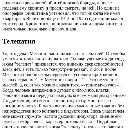
волоска из роскошной эйштейновской бороды, а после
подавал ему скрипку и просил сыграть на ней. Но один из
биографов Эйнштейна установил, что тот никогда не имел
квартиры в Вене и вообще с 1913 по 1925 год не приезжал в
этот город. Кроме того, он никогда не хранил дома книги, а
имел только несколько справочников.
Телепатия
То, что делал Мессинг, часто называют телепатией. Он якобы
умел читать мысли и внушать их. Однако ученые сходятся, да
и сам "телепат" признается, что никаких сверхспособностей
здесь нет, а есть только "сверхтренировка". И до, и после
Мессинга подобные эксперименты успешно проходили в
разных странах. Сам Мессинг говорил: "…Это не чтение
мыслей, а, если так можно выразиться, «чтение мускулов»…
Когда человек напряжённо думает о чём-либо, клетки
головного мозга передают импульсы всем мышцам организма.
Их движения, незаметные простому глазу, мною легко
воспринимаются. Я часто выполняю мысленные задания без
непосредственного контакта с индуктором. Здесь указателем
мне может служить частота дыхания индуктора, биение его
пульса, тембр голоса, характер походки и т. д." Подобные
опыты проваливаются, когда "телепату" предлагают завязать