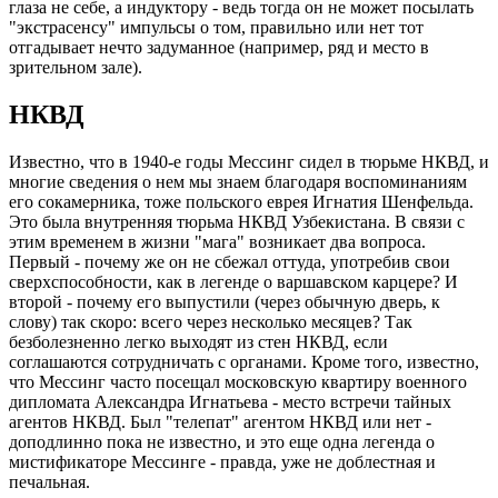
глаза не себе, а индуктору - ведь тогда он не может посылать
"экстрасенсу" импульсы о том, правильно или нет тот
отгадывает нечто задуманное (например, ряд и место в
зрительном зале).
НКВД
Известно, что в 1940-е годы Мессинг сидел в тюрьме НКВД, и
многие сведения о нем мы знаем благодаря воспоминаниям
его сокамерника, тоже польского еврея Игнатия Шенфельда.
Это была внутренняя тюрьма НКВД Узбекистана. В связи с
этим временем в жизни "мага" возникает два вопроса.
Первый - почему же он не сбежал оттуда, употребив свои
сверхспособности, как в легенде о варшавском карцере? И
второй - почему его выпустили (через обычную дверь, к
слову) так скоро: всего через несколько месяцев? Так
безболезненно легко выходят из стен НКВД, если
соглашаются сотрудничать с органами. Кроме того, известно,
что Мессинг часто посещал московскую квартиру военного
дипломата Александра Игнатьева - место встречи тайных
агентов НКВД. Был "телепат" агентом НКВД или нет -
доподлинно пока не известно, и это еще одна легенда о
мистификаторе Мессинге - правда, уже не доблестная и
печальная.