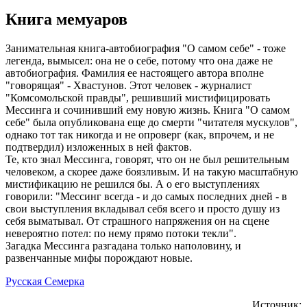
Книга мемуаров
Занимательная книга-автобиография "О самом себе" - тоже
легенда, вымысел: она не о себе, потому что она даже не
автобиография. Фамилия ее настоящего автора вполне
"говорящая" - Хвастунов. Этот человек - журналист
"Комсомольской правды", решивший мистифицировать
Мессинга и сочинивший ему новую жизнь. Книга "О самом
себе" была опубликована еще до смерти "читателя мускулов",
однако тот так никогда и не опроверг (как, впрочем, и не
подтвердил) изложенных в ней фактов.
Те, кто знал Мессинга, говорят, что он не был решительным
человеком, а скорее даже боязливым. И на такую масштабную
мистификацию не решился бы. А о его выступлениях
говорили: "Мессинг всегда - и до самых последних дней - в
свои выступления вкладывал себя всего и просто душу из
себя выматывал. От страшного напряжения он на сцене
невероятно потел: по нему прямо потоки текли".
Загадка Мессинга разгадана только наполовину, и
развенчанные мифы порождают новые.
Русская Семерка
Источник: