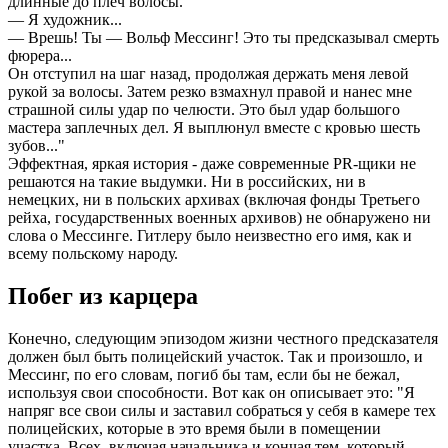
длинные до плеч волосы.
— Я художник...
— Врешь! Ты — Вольф Мессинг! Это ты предсказывал смерть
фюрера...
Он отступил на шаг назад, продолжая держать меня левой
рукой за волосы. Затем резко взмахнул правой и нанес мне
страшной силы удар по челюсти. Это был удар большого
мастера заплечных дел. Я выплюнул вместе с кровью шесть
зубов..."
Эффектная, яркая история - даже современные PR-щики не
решаются на такие выдумки. Ни в российских, ни в
немецких, ни в польских архивах (включая фонды Третьего
рейха, государственных военных архивов) не обнаружено ни
слова о Мессинге. Гитлеру было неизвестно его имя, как и
всему польскому народу.
Побег из карцера
Конечно, следующим эпизодом жизни честного предсказателя
должен был быть полицейский участок. Так и произошло, и
Мессинг, по его словам, погиб бы там, если бы не бежал,
используя свои способности. Вот как он описывает это: "Я
напряг все свои силы и заставил собраться у себя в камере тех
полицейских, которые в это время были в помещении
участка. Всех, включая начальника и кончая тем, который