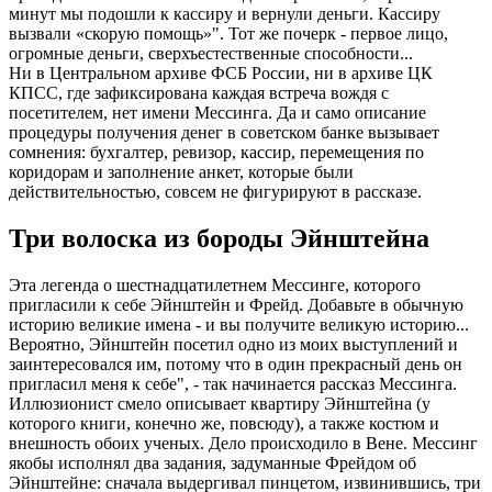
минут мы подошли к кассиру и вернули деньги. Кассиру
вызвали «скорую помощь»". Тот же почерк - первое лицо,
огромные деньги, сверхъестественные способности...
Ни в Центральном архиве ФСБ России, ни в архиве ЦК
КПСС, где зафиксирована каждая встреча вождя с
посетителем, нет имени Мессинга. Да и само описание
процедуры получения денег в советском банке вызывает
сомнения: бухгалтер, ревизор, кассир, перемещения по
коридорам и заполнение анкет, которые были
действительностью, совсем не фигурируют в рассказе.
Три волоска из бороды Эйнштейна
Эта легенда о шестнадцатилетнем Мессинге, которого
пригласили к себе Эйнштейн и Фрейд. Добавьте в обычную
историю великие имена - и вы получите великую историю...
Вероятно, Эйнштейн посетил одно из моих выступлений и
заинтересовался им, потому что в один прекрасный день он
пригласил меня к себе", - так начинается рассказ Мессинга.
Иллюзионист смело описывает квартиру Эйнштейна (у
которого книги, конечно же, повсюду), а также костюм и
внешность обоих ученых. Дело происходило в Вене. Мессинг
якобы исполнял два задания, задуманные Фрейдом об
Эйнштейне: сначала выдергивал пинцетом, извинившись, три