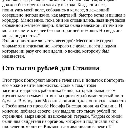
должен был стоять на часах у выхода. Когда они все,
повинуясь моей воле, собрались в камере, я лежавший
совершено неподвижно, как мертвый, быстро встал и вышел в
коридор. Мгновенно, пока они не опомнились, задвинул засов
окованной железом двери. Клетка была надежной, птички не
могли вылететь из нее без посторонней помощи. Но ведь она
могла подоспеть..."
Эта история тоже является легендой: Мессинг не сидел в
тюрьме за предсказание, которого не делал, перед людьми,
которые ни разу его не видели, о вожде, которому был
неизвестен.
Сто тысяч рублей для Сталина
Этот трюк повторяют многие телепаты, и попыток повторить
его можно найти множество. Соль в том, чтобы
загипнотизировать работника банка, который выдаст вам
кругленькую сумму в ответ на протянутый вами чистый лист
бумаги. В мемуарах Мессинга описано, как он проделывал это
с Госбанком по просьбе Иосифа Виссарионовича Сталина. И,
конечно, добился своего: ему выдали сто тысяч рублей по
страничке, вырванной из школьной тетради. "Рядом со мной
были два свидетеля из органов, которые и подписали акт о
проведенном опыте. Как мы и договаривались, через 15