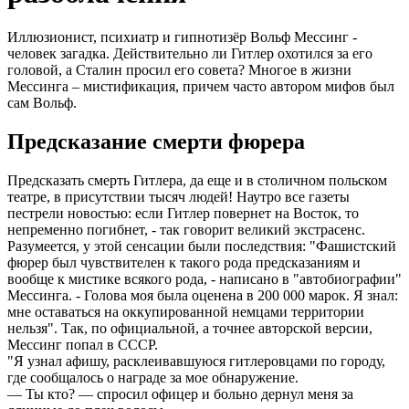
Иллюзионист, психиатр и гипнотизёр Вольф Мессинг -
человек загадка. Действительно ли Гитлер охотился за его
головой, а Сталин просил его совета? Многое в жизни
Мессинга – мистификация, причем часто автором мифов был
сам Вольф.
Предсказание смерти фюрера
Предсказать смерть Гитлера, да еще и в столичном польском
театре, в присутствии тысяч людей! Наутро все газеты
пестрели новостью: если Гитлер повернет на Восток, то
непременно погибнет, - так говорит великий экстрасенс.
Разумеется, у этой сенсации были последствия: "Фашистский
фюрер был чувствителен к такого рода предсказаниям и
вообще к мистике всякого рода, - написано в "автобиографии"
Мессинга. - Голова моя была оценена в 200 000 марок. Я знал:
мне оставаться на оккупированной немцами территории
нельзя". Так, по официальной, а точнее авторской версии,
Мессинг попал в СССР.
"Я узнал афишу, расклеивавшуюся гитлеровцами по городу,
где сообщалось о награде за мое обнаружение.
— Ты кто? — спросил офицер и больно дернул меня за