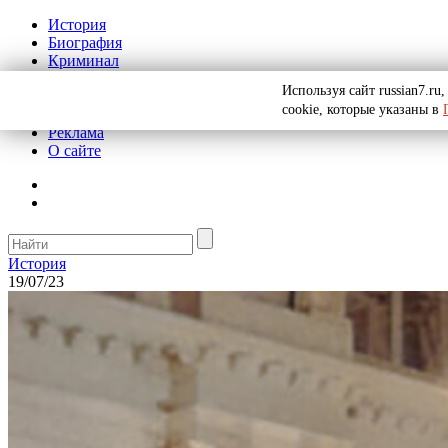
История
Биография
Криминал
СССР
Используя сайт russian7.r
Тайны
cookie, которые указаны в
Рекомендации
Реклама
О сайте
История
19/07/23