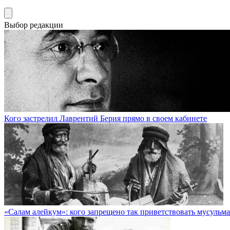
Выбор редакции
Кого застрелил Лаврентий Берия прямо в своем кабинете
«Салам алейкум»: кого запрещено так приветствовать мусульм