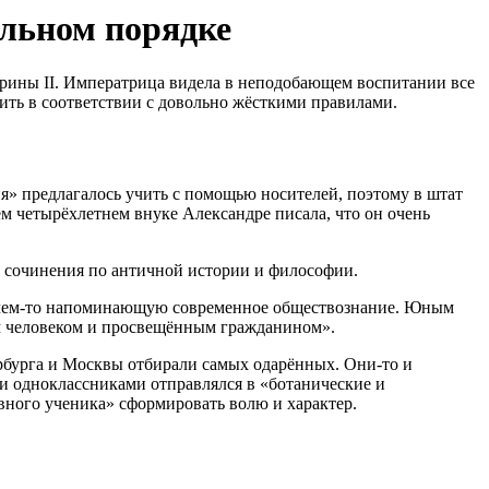
ельном порядке
рины II. Императрица видела в неподобающем воспитании все
ить в соответствии с довольно жёсткими правилами.
» предлагалось учить с помощью носителей, поэтому в штат
ём четырёхлетнем внуке Александре писала, что он очень
и сочинения по античной истории и философии.
ну, чем-то напоминающую современное обществознание. Юным
ым человеком и просвещённым гражданином».
рбурга и Москвы отбирали самых одарённых. Они-то и
ми одноклассниками отправлялся в «ботанические и
вного ученика» сформировать волю и характер.