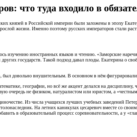
ов: что туда входило в обязат
ких князей в Российской империи были заложены в эпоху Екате
рослой жизни. Именно поэтому русских императоров стали раст
сь изучению иностранных языков и чтению. «Заморские наречия
 других государств. Такой подход давал плоды. Екатерина о сво
нию, был довольно внушительным. В основном в нём фигурировал
математике, географии, но всё же акцент делался на дисципли
ервую очередь не физиком, натуралистом или юристом, а «честн
диночестве. Из числа учащихся лучших учебных заведений Пете
естолонаследник. На летних каникулах цесаревич вместе со свои
авить в образовательный процесс соревновательности, а у «гла