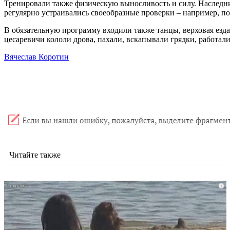
Тренировали также физическую выносливость и силу. Наследник
регулярно устраивались своеобразные проверки – например, по
В обязательную программу входили также танцы, верховая езда
цесаревичи кололи дрова, пахали, вскапывали грядки, работал
Вячеслав Коротин
Читайте также
i