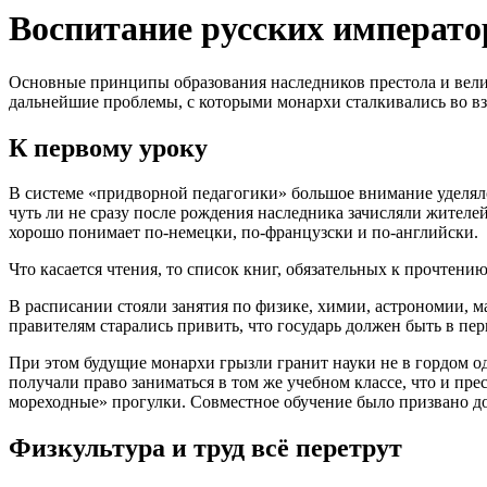
Воспитание русских император
Основные принципы образования наследников престола и вели
дальнейшие проблемы, с которыми монархи сталкивались во вз
К первому уроку
В системе «придворной педагогики» большое внимание уделяло
чуть ли не сразу после рождения наследника зачисляли жителей
хорошо понимает по-немецки, по-французски и по-английски.
Что касается чтения, то список книг, обязательных к прочте
В расписании стояли занятия по физике, химии, астрономии, 
правителям старались привить, что государь должен быть в п
При этом будущие монархи грызли гранит науки не в гордом о
получали право заниматься в том же учебном классе, что и пр
мореходные» прогулки. Совместное обучение было призвано доб
Физкультура и труд всё перетрут