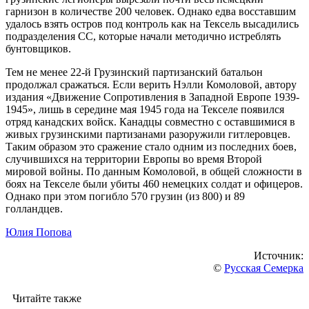
гарнизон в количестве 200 человек. Однако едва восставшим
удалось взять остров под контроль как на Тексель высадились
подразделения СС, которые начали методично истреблять
бунтовщиков.
Тем не менее 22-й Грузинский партизанский батальон
продолжал сражаться. Если верить Нэлли Комоловой, автору
издания «Движение Сопротивления в Западной Европе 1939-
1945», лишь в середине мая 1945 года на Текселе появился
отряд канадских войск. Канадцы совместно с оставшимися в
живых грузинскими партизанами разоружили гитлеровцев.
Таким образом это сражение стало одним из последних боев,
случившихся на территории Европы во время Второй
мировой войны. По данным Комоловой, в общей сложности в
боях на Текселе были убиты 460 немецких солдат и офицеров.
Однако при этом погибло 570 грузин (из 800) и 89
голландцев.
Юлия Попова
Источник:
©
Русская Семерка
Читайте также