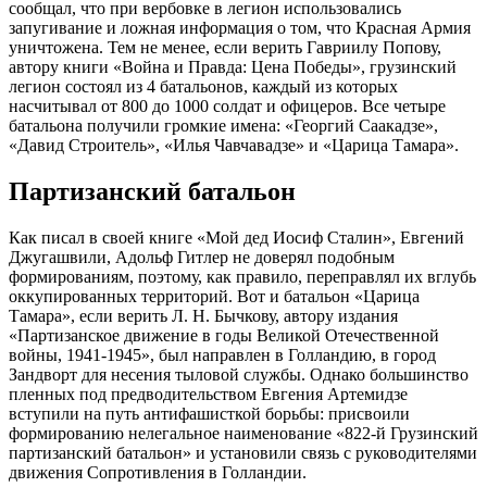
сообщал, что при вербовке в легион использовались
запугивание и ложная информация о том, что Красная Армия
уничтожена. Тем не менее, если верить Гавриилу Попову,
автору книги «Война и Правда: Цена Победы», грузинский
легион состоял из 4 батальонов, каждый из которых
насчитывал от 800 до 1000 солдат и офицеров. Все четыре
батальона получили громкие имена: «Георгий Саакадзе»,
«Давид Строитель», «Илья Чавчавадзе» и «Царица Тамара».
Партизанский батальон
Как писал в своей книге «Мой дед Иосиф Сталин», Евгений
Джугашвили, Адольф Гитлер не доверял подобным
формированиям, поэтому, как правило, переправлял их вглубь
оккупированных территорий. Вот и батальон «Царица
Тамара», если верить Л. Н. Бычкову, автору издания
«Партизанское движение в годы Великой Отечественной
войны, 1941-1945», был направлен в Голландию, в город
Зандворт для несения тыловой службы. Однако большинство
пленных под предводительством Евгения Артемидзе
вступили на путь антифашисткой борьбы: присвоили
формированию нелегальное наименование «822-й Грузинский
партизанский батальон» и установили связь с руководителями
движения Сопротивления в Голландии.