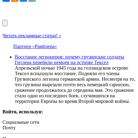
Читать рекламные статьи! »
Партнер «Рамблера»
Восстание легионеров: почему грузинские солдаты
Гитлера перебили немцев на острове Тексел
Апрельской ночью 1945 года на голландском острове
Тексел вспыхнуло восстание. Подняли его члены
Грузинского легиона германской армии. Несмотря на то,
что грузины вырезали почти весь немецкий гарнизон,
сражение продолжалось до середины мая. Это сражение
стало один из последних боев, случившихся на
территории Европы во время Второй мировой войны.
Войти, используя:
Социальные сети
Почту