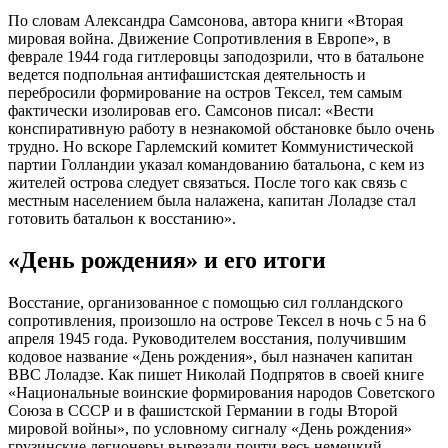
По словам Александра Самсонова, автора книги «Вторая
мировая война. Движение Сопротивления в Европе», в
феврале 1944 года гитлеровцы заподозрили, что в батальоне
ведется подпольная антифашистская деятельность и
перебросили формирование на остров Тексел, тем самым
фактически изолировав его. Самсонов писал: «Вести
конспиративную работу в незнакомой обстановке было очень
трудно. Но вскоре Гарлемский комитет Коммунистической
партии Голландии указал командованию батальона, с кем из
жителей острова следует связаться. После того как связь с
местным населением была налажена, капитан Лоладзе стал
готовить батальон к восстанию».
«День рождения» и его итоги
Восстание, организованное с помощью сил голландского
сопротивления, произошло на острове Тексел в ночь с 5 на 6
апреля 1945 года. Руководителем восстания, получившим
кодовое название «День рождения», был назначен капитан
ВВС Лоладзе. Как пишет Николай Подпрятов в своей книге
«Национальные воинские формирования народов Советского
Союза в СССР и в фашистской Германии в годы Второй
мировой войны», по условному сигналу «День рождения»
грузинские легионеры вырезали почти весь немецкий