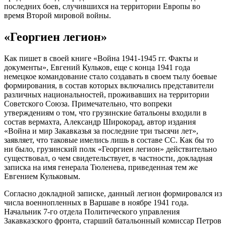
последних боев, случившихся на территории Европы во
время Второй мировой войны.
«Георгиен легион»
Как пишет в своей книге «Война 1941-1945 гг. Факты и
документы», Евгений Кульков, еще с конца 1941 года
немецкое командование стало создавать в своем тылу боевые
формирования, в состав которых включались представители
различных национальностей, проживавших на территории
Советского Союза. Примечательно, что вопреки
утверждениям о том, что грузинские батальоны входили в
состав вермахта, Александр Широкорад, автор издания
«Война и мир Закавказья за последние три тысячи лет»,
заявляет, что таковые имелись лишь в составе СС. Как бы то
ни было, грузинский полк «Георгиен легион» действительно
существовал, о чем свидетельствует, в частности, докладная
записка на имя генерала Тюленева, приведенная тем же
Евгением Кульковым.
Согласно докладной записке, данный легион формировался из
числа военнопленных в Варшаве в ноябре 1941 года.
Начальник 7-го отдела Политического управления
Закавказского фронта, старший батальонный комиссар Петров